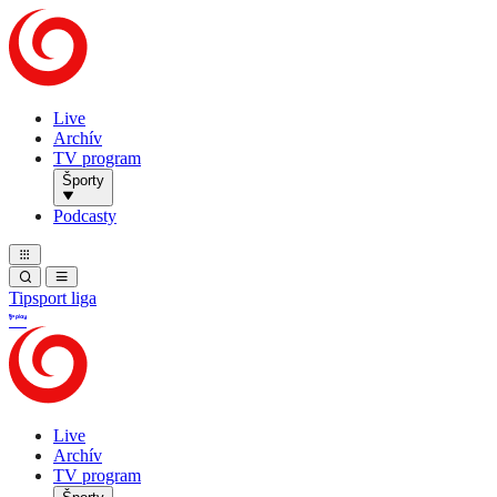
Live
Archív
TV program
Športy
Podcasty
Tipsport liga
Live
Archív
TV program