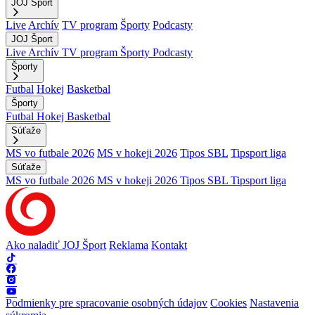
JOJ Šport
Live
Archív
TV program
Športy
Podcasty
JOJ Šport
Live
Archív
TV program
Športy
Podcasty
Športy
Futbal
Hokej
Basketbal
Športy
Futbal
Hokej
Basketbal
Súťaže
MS vo futbale 2026
MS v hokeji 2026
Tipos SBL
Tipsport liga
Súťaže
MS vo futbale 2026
MS v hokeji 2026
Tipos SBL
Tipsport liga
Ako naladiť JOJ Šport
Reklama
Kontakt
Podmienky pre spracovanie osobných údajov
Cookies
Nastavenia