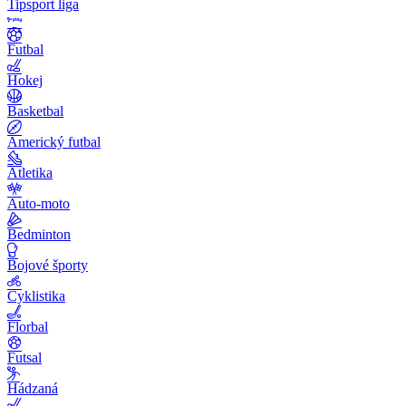
Tipsport liga
Futbal
Hokej
Basketbal
Americký futbal
Atletika
Auto-moto
Bedminton
Bojové športy
Cyklistika
Florbal
Futsal
Hádzaná