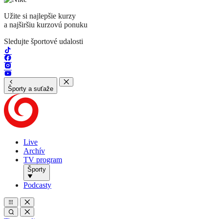
Užite si najlepšie kurzy
a najširšiu kurzovú ponuku
Sledujte športové udalosti
Športy a suťaže
Live
Archív
TV program
Športy
Podcasty