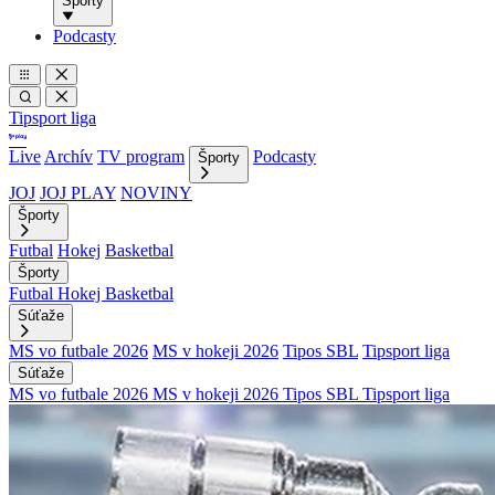
Športy
Podcasty
Tipsport liga
Live
Archív
TV program
Podcasty
Športy
JOJ
JOJ PLAY
NOVINY
Športy
Futbal
Hokej
Basketbal
Športy
Futbal
Hokej
Basketbal
Súťaže
MS vo futbale 2026
MS v hokeji 2026
Tipos SBL
Tipsport liga
Súťaže
MS vo futbale 2026
MS v hokeji 2026
Tipos SBL
Tipsport liga