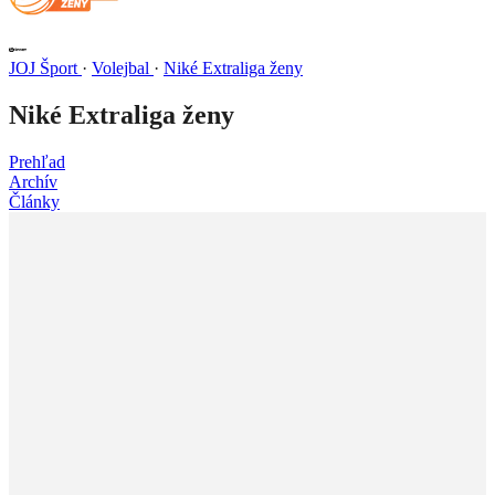
JOJ Šport
·
Volejbal
·
Niké Extraliga ženy
Niké Extraliga ženy
Prehľad
Archív
Články