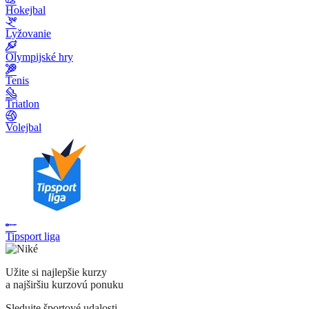
Hokejbal
Lyžovanie
Olympijské hry
Tenis
Triatlon
Volejbal
Tipsport liga
Užite si najlepšie kurzy
a najširšiu kurzovú ponuku
Sledujte športové udalosti