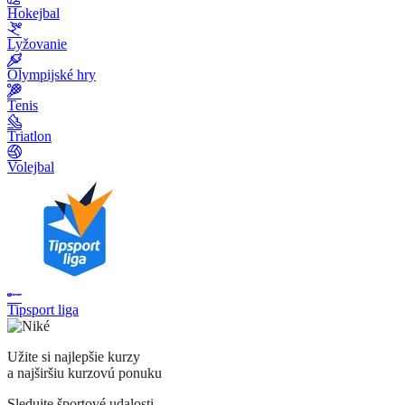
Hokejbal
Lyžovanie
Olympijské hry
Tenis
Triatlon
Volejbal
Tipsport liga
Užite si najlepšie kurzy
a najširšiu kurzovú ponuku
Sledujte športové udalosti