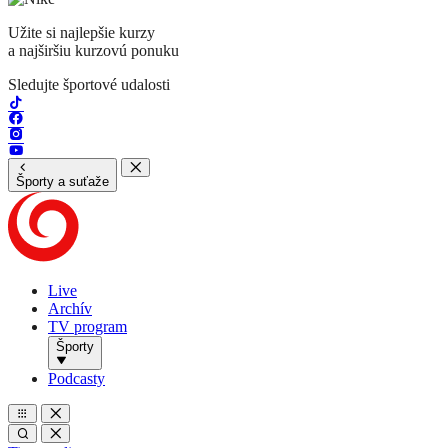
Užite si najlepšie kurzy
a najširšiu kurzovú ponuku
Sledujte športové udalosti
Športy a suťaže
Live
Archív
TV program
Športy
Podcasty