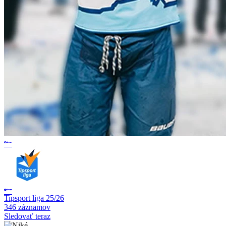
Tipsport liga 25/26
346 záznamov
Sledovať teraz