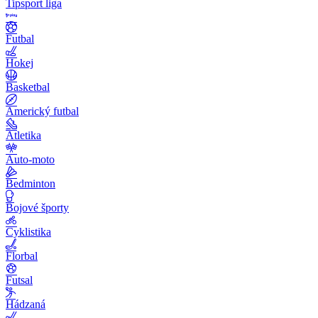
Tipsport liga
Futbal
Hokej
Basketbal
Americký futbal
Atletika
Auto-moto
Bedminton
Bojové športy
Cyklistika
Florbal
Futsal
Hádzaná