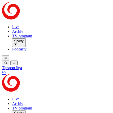
Live
Archív
TV program
Športy
Podcasty
Tipsport liga
Live
Archív
TV program