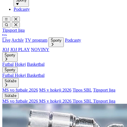
Športy
Podcasty
Tipsport liga
Live
Archív
TV program
Podcasty
Športy
JOJ
JOJ PLAY
NOVINY
Športy
Futbal
Hokej
Basketbal
Športy
Futbal
Hokej
Basketbal
Súťaže
MS vo futbale 2026
MS v hokeji 2026
Tipos SBL
Tipsport liga
Súťaže
MS vo futbale 2026
MS v hokeji 2026
Tipos SBL
Tipsport liga