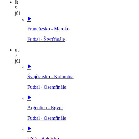
št
9
júl
Francúzsko - Maroko
Futbal
·
Štvrťfinále
ut
7
júl
Švajčiarsko - Kolumbia
Futbal
·
Osemfinále
Argentína - Egypt
Futbal
·
Osemfinále
USA - Belgicko