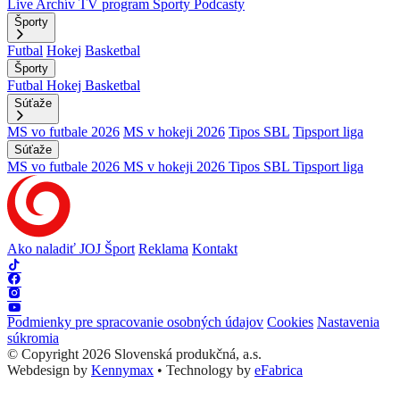
Live
Archív
TV program
Športy
Podcasty
Športy
Futbal
Hokej
Basketbal
Športy
Futbal
Hokej
Basketbal
Súťaže
MS vo futbale 2026
MS v hokeji 2026
Tipos SBL
Tipsport liga
Súťaže
MS vo futbale 2026
MS v hokeji 2026
Tipos SBL
Tipsport liga
Ako naladiť JOJ Šport
Reklama
Kontakt
Podmienky pre spracovanie osobných údajov
Cookies
Nastavenia
súkromia
© Copyright 2026 Slovenská produkčná, a.s.
Webdesign by
Kennymax
•
Technology by
eFabrica