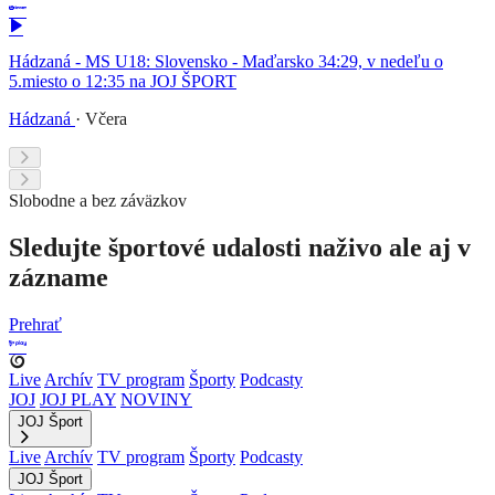
Hádzaná - MS U18: Slovensko - Maďarsko 34:29, v nedeľu o
5.miesto o 12:35 na JOJ ŠPORT
Hádzaná
·
Včera
Slobodne a bez záväzkov
Sledujte športové udalosti naživo ale aj v
zázname
Prehrať
Live
Archív
TV program
Športy
Podcasty
JOJ
JOJ PLAY
NOVINY
JOJ Šport
Live
Archív
TV program
Športy
Podcasty
JOJ Šport