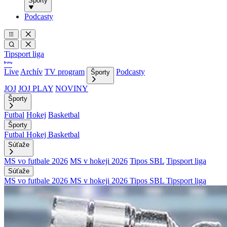
Športy
Podcasty
Tipsport liga
Live
Archív
TV program
Podcasty
Športy
JOJ
JOJ PLAY
NOVINY
Športy
Futbal
Hokej
Basketbal
Športy
Futbal
Hokej
Basketbal
Súťaže
MS vo futbale 2026
MS v hokeji 2026
Tipos SBL
Tipsport liga
Súťaže
MS vo futbale 2026
MS v hokeji 2026
Tipos SBL
Tipsport liga