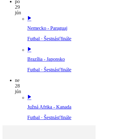
po
29
jún
Nemecko - Paraguaj
Futbal
·
Šestnásťfinále
Brazília - Japonsko
Futbal
·
Šestnásťfinále
ne
28
jún
Južná Afrika - Kanada
Futbal
·
Šestnásťfinále