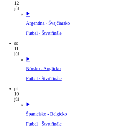
12
júl
Argentína - Švajčiarsko
Futbal
·
Štvrťfinále
so
11
júl
Nórsko - Anglicko
Futbal
·
Štvrťfinále
pi
10
júl
Španielsko - Belgicko
Futbal
·
Štvrťfinále