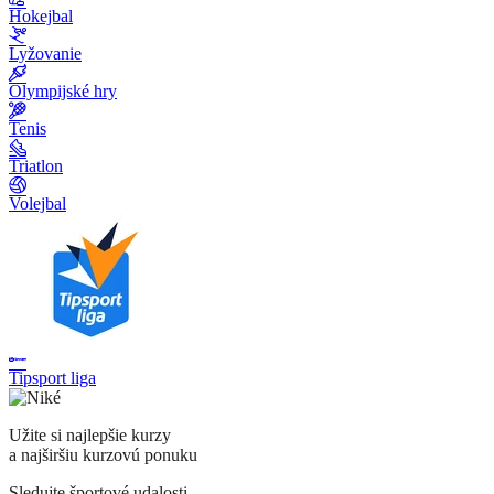
Hokejbal
Lyžovanie
Olympijské hry
Tenis
Triatlon
Volejbal
Tipsport liga
Užite si najlepšie kurzy
a najširšiu kurzovú ponuku
Sledujte športové udalosti