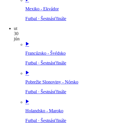
Mexiko - Ekvádor
Futbal
·
Šestnásťfinále
ut
30
jún
Francúzsko - Švédsko
Futbal
·
Šestnásťfinále
Pobrežie Slonoviny - Nórsko
Futbal
·
Šestnásťfinále
Holandsko - Maroko
Futbal
·
Šestnásťfinále