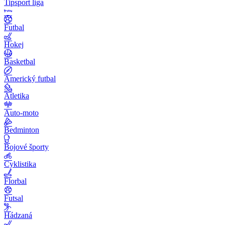
Tipsport liga
Futbal
Hokej
Basketbal
Americký futbal
Atletika
Auto-moto
Bedminton
Bojové športy
Cyklistika
Florbal
Futsal
Hádzaná