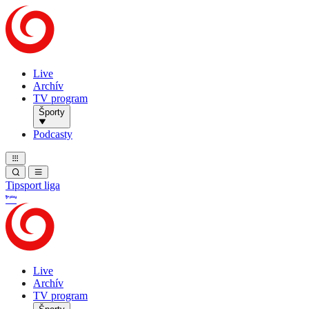
Live
Archív
TV program
Športy
Podcasty
Tipsport liga
Live
Archív
TV program