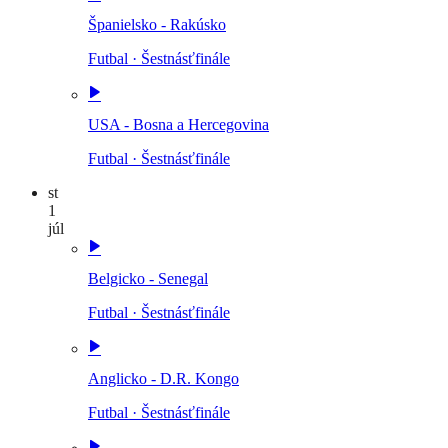
Španielsko - Rakúsko
Futbal
·
Šestnásťfinále
USA - Bosna a Hercegovina
Futbal
·
Šestnásťfinále
st
1
júl
Belgicko - Senegal
Futbal
·
Šestnásťfinále
Anglicko - D.R. Kongo
Futbal
·
Šestnásťfinále