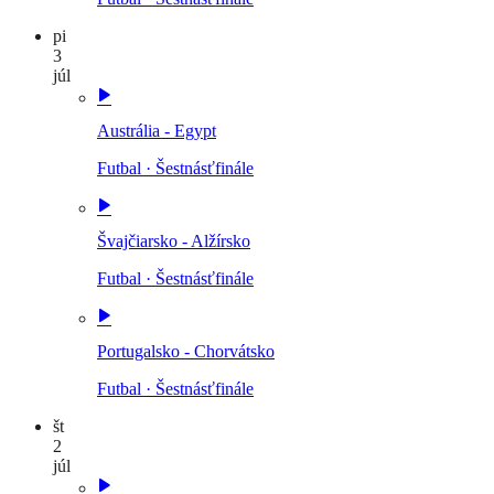
pi
3
júl
Austrália - Egypt
Futbal
·
Šestnásťfinále
Švajčiarsko - Alžírsko
Futbal
·
Šestnásťfinále
Portugalsko - Chorvátsko
Futbal
·
Šestnásťfinále
št
2
júl