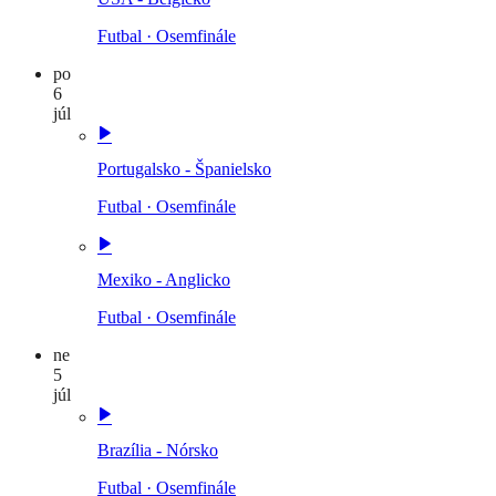
Futbal
·
Osemfinále
po
6
júl
Portugalsko - Španielsko
Futbal
·
Osemfinále
Mexiko - Anglicko
Futbal
·
Osemfinále
ne
5
júl
Brazília - Nórsko
Futbal
·
Osemfinále