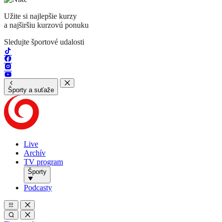
Užite si najlepšie kurzy
a najširšiu kurzovú ponuku
Sledujte športové udalosti
Športy a suťaže
Live
Archív
TV program
Športy
Podcasty