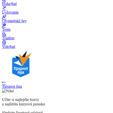
Hokejbal
Lyžovanie
Olympijské hry
Tenis
Triatlon
Volejbal
Tipsport liga
Užite si najlepšie kurzy
a najširšiu kurzovú ponuku
Sledujte športové udalosti