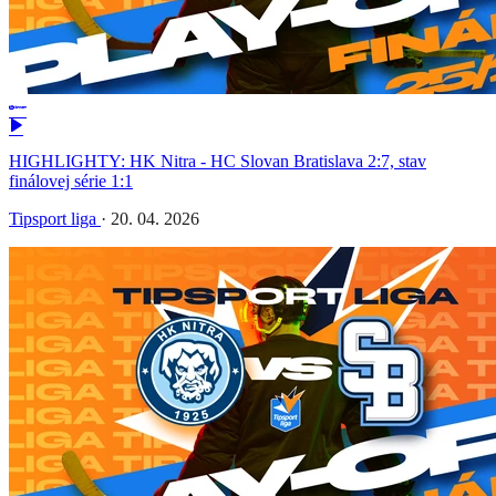
HIGHLIGHTY: HK Nitra - HC Slovan Bratislava 2:7, stav
finálovej série 1:1
Tipsport liga
·
20. 04. 2026