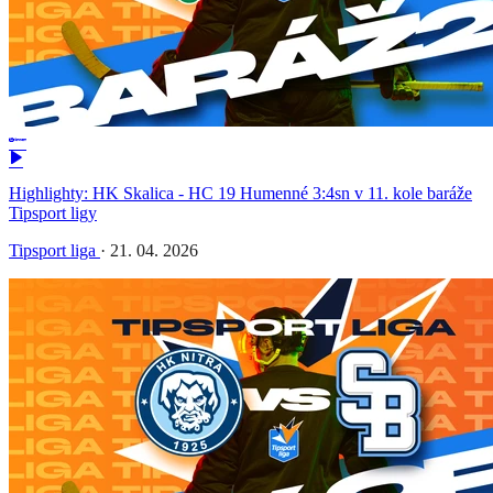
Highlighty: HK Skalica - HC 19 Humenné 3:4sn v 11. kole baráže
Tipsport ligy
Tipsport liga
·
21. 04. 2026