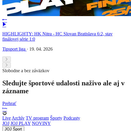
HIGHLIGHTY: HK Nitra - HC Slovan Bratislava 6:2, stav
finálovej série 1:0
Tipsport liga
·
19. 04. 2026
Slobodne a bez záväzkov
Sledujte športové udalosti naživo ale aj v
zázname
Prehrať
Live
Archív
TV program
Športy
Podcasty
JOJ
JOJ PLAY
NOVINY
JOJ Šport