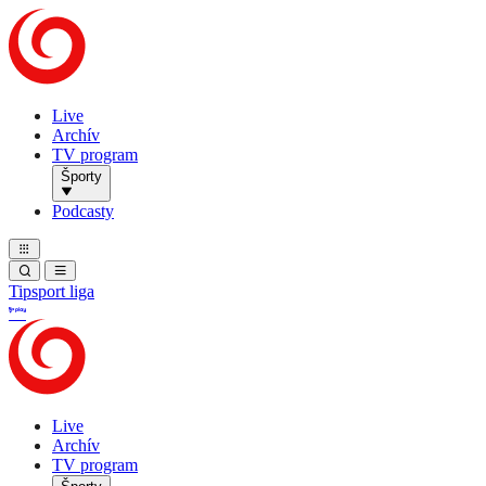
Live
Archív
TV program
Športy
Podcasty
Tipsport liga
Live
Archív
TV program