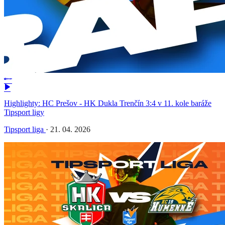
Highlighty: HC Prešov - HK Dukla Trenčín 3:4 v 11. kole baráže
Tipsport ligy
Tipsport liga
·
21. 04. 2026