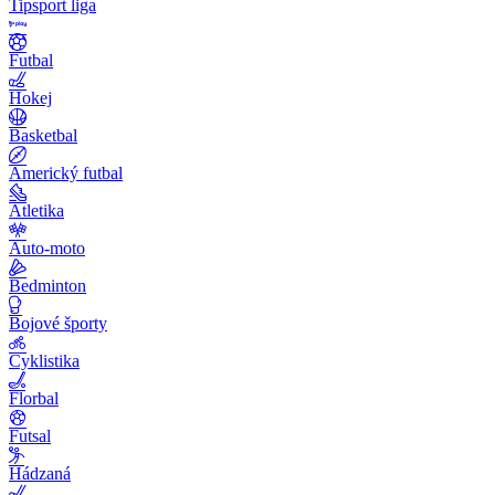
Tipsport liga
Futbal
Hokej
Basketbal
Americký futbal
Atletika
Auto-moto
Bedminton
Bojové športy
Cyklistika
Florbal
Futsal
Hádzaná