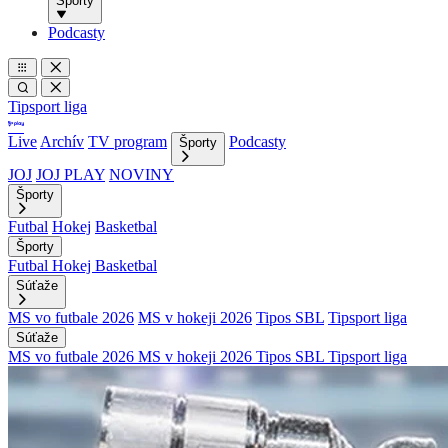
Športy
Podcasty
Tipsport liga
Live
Archív
TV program
Podcasty
Športy
JOJ
JOJ PLAY
NOVINY
Športy
Futbal
Hokej
Basketbal
Športy
Futbal
Hokej
Basketbal
Súťaže
MS vo futbale 2026
MS v hokeji 2026
Tipos SBL
Tipsport liga
Súťaže
MS vo futbale 2026
MS v hokeji 2026
Tipos SBL
Tipsport liga