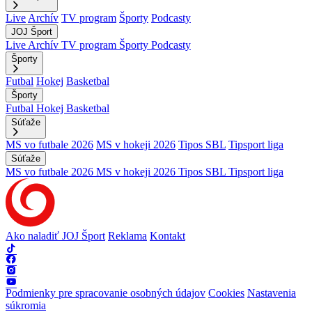
Live
Archív
TV program
Športy
Podcasty
JOJ Šport
Live
Archív
TV program
Športy
Podcasty
Športy
Futbal
Hokej
Basketbal
Športy
Futbal
Hokej
Basketbal
Súťaže
MS vo futbale 2026
MS v hokeji 2026
Tipos SBL
Tipsport liga
Súťaže
MS vo futbale 2026
MS v hokeji 2026
Tipos SBL
Tipsport liga
Ako naladiť JOJ Šport
Reklama
Kontakt
Podmienky pre spracovanie osobných údajov
Cookies
Nastavenia
súkromia