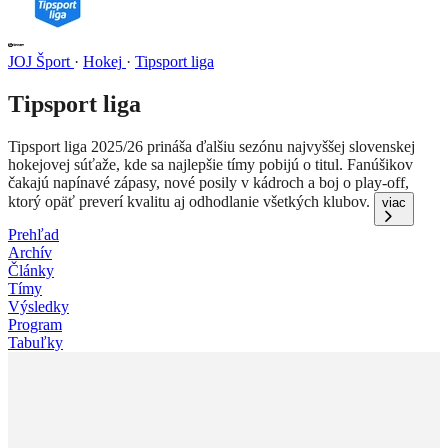
JOJ Šport
·
Hokej
·
Tipsport liga
Tipsport liga
Tipsport liga 2025/26 prináša ďalšiu sezónu najvyššej slovenskej
hokejovej súťaže, kde sa najlepšie tímy pobijú o titul. Fanúšikov
čakajú napínavé zápasy, nové posily v kádroch a boj o play-off,
ktorý opäť preverí kvalitu aj odhodlanie všetkých klubov.
viac
Prehľad
Archív
Články
Tímy
Výsledky
Program
Tabuľky