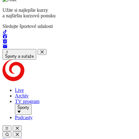
Užite si najlepšie kurzy
a najširšiu kurzovú ponuku
Sledujte športové udalosti
Športy a suťaže
Live
Archív
TV program
Športy
Podcasty