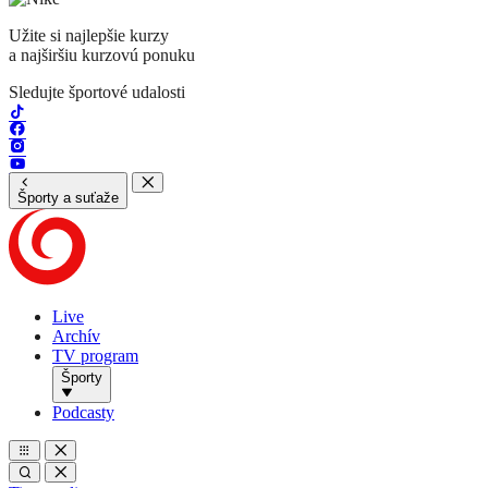
Užite si najlepšie kurzy
a najširšiu kurzovú ponuku
Sledujte športové udalosti
Športy a suťaže
Live
Archív
TV program
Športy
Podcasty