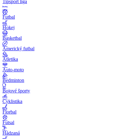
Tipsport liga
Futbal
Hokej
Basketbal
Americký futbal
Atletika
Auto-moto
Bedminton
Bojové športy
Cyklistika
Florbal
Futsal
Hádzaná