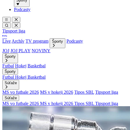
Športy
Podcasty
Tipsport liga
Live
Archív
TV program
Podcasty
Športy
JOJ
JOJ PLAY
NOVINY
Športy
Futbal
Hokej
Basketbal
Športy
Futbal
Hokej
Basketbal
Súťaže
MS vo futbale 2026
MS v hokeji 2026
Tipos SBL
Tipsport liga
Súťaže
MS vo futbale 2026
MS v hokeji 2026
Tipos SBL
Tipsport liga