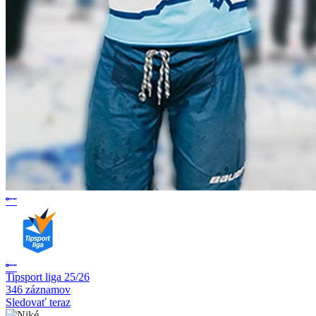
Tipsport liga 25/26
346 záznamov
Sledovať teraz