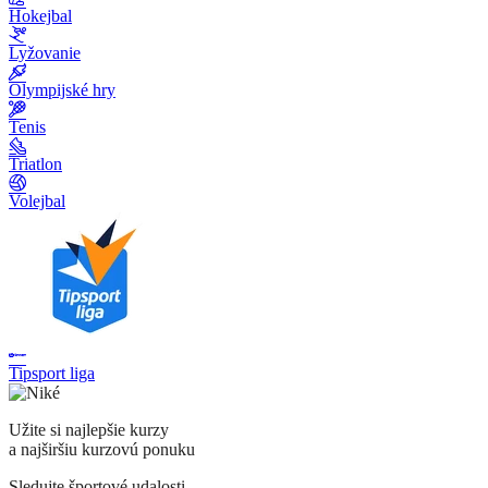
Hokejbal
Lyžovanie
Olympijské hry
Tenis
Triatlon
Volejbal
Tipsport liga
Užite si najlepšie kurzy
a najširšiu kurzovú ponuku
Sledujte športové udalosti