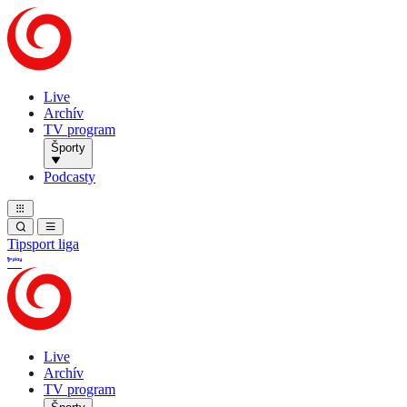
Live
Archív
TV program
Športy
Podcasty
Tipsport liga
Live
Archív
TV program