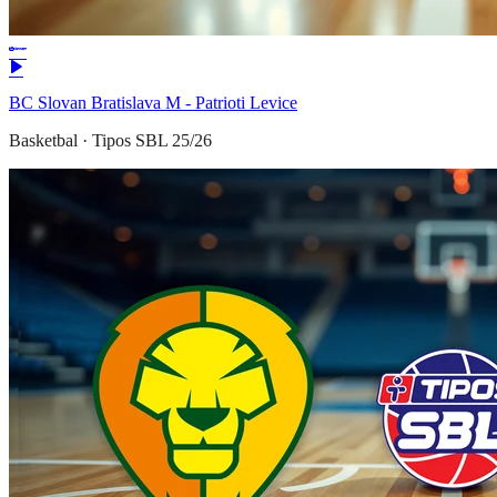
BC Slovan Bratislava M - Patrioti Levice
Basketbal
·
Tipos SBL 25/26