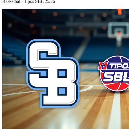
Basketbal
·
Tipos SBL 25/26