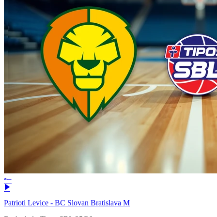
Patrioti Levice - BC Slovan Bratislava M