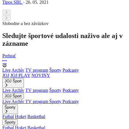
Tipos SBL
·
26. 05. 2021
Slobodne a bez záväzkov
Sledujte športové udalosti naživo ale aj v
zázname
Prehrať
Live
Archív
TV program
Športy
Podcasty
JOJ
JOJ PLAY
NOVINY
JOJ Šport
Live
Archív
TV program
Športy
Podcasty
JOJ Šport
Live
Archív
TV program
Športy
Podcasty
Športy
Futbal
Hokej
Basketbal
Športy
Futbal
Hokej
Basketbal