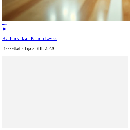
BC Prievidza - Patrioti Levice
Basketbal
·
Tipos SBL 25/26