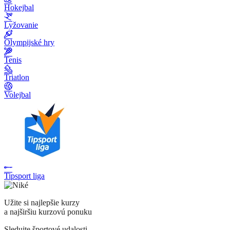
Hokejbal
Lyžovanie
Olympijské hry
Tenis
Triatlon
Volejbal
Tipsport liga
Užite si najlepšie kurzy
a najširšiu kurzovú ponuku
Sledujte športové udalosti