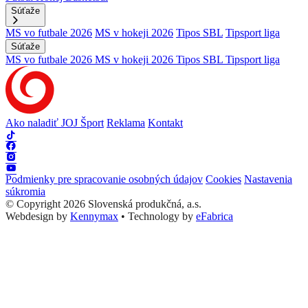
Súťaže
MS vo futbale 2026
MS v hokeji 2026
Tipos SBL
Tipsport liga
Súťaže
MS vo futbale 2026
MS v hokeji 2026
Tipos SBL
Tipsport liga
Ako naladiť JOJ Šport
Reklama
Kontakt
Podmienky pre spracovanie osobných údajov
Cookies
Nastavenia
súkromia
© Copyright 2026 Slovenská produkčná, a.s.
Webdesign by
Kennymax
•
Technology by
eFabrica