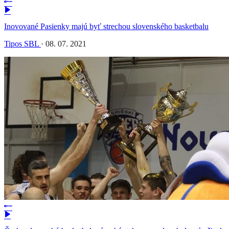
Inovované Pasienky majú byť strechou slovenského basketbalu
Tipos SBL
·
08. 07. 2021