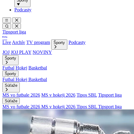
Športy
Podcasty
Tipsport liga
Live
Archív
TV program
Podcasty
Športy
JOJ
JOJ PLAY
NOVINY
Športy
Futbal
Hokej
Basketbal
Športy
Futbal
Hokej
Basketbal
Súťaže
MS vo futbale 2026
MS v hokeji 2026
Tipos SBL
Tipsport liga
Súťaže
MS vo futbale 2026
MS v hokeji 2026
Tipos SBL
Tipsport liga