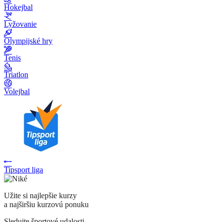
Hokejbal
Lyžovanie
Olympijské hry
Tenis
Triatlon
Volejbal
Tipsport liga
Užite si najlepšie kurzy
a najširšiu kurzovú ponuku
Sledujte športové udalosti