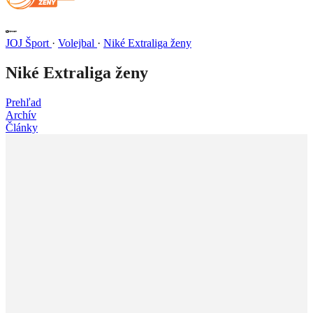
JOJ Šport
·
Volejbal
·
Niké Extraliga ženy
Niké Extraliga ženy
Prehľad
Archív
Články