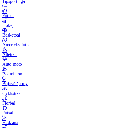
Tipsport liga
Futbal
Hokej
Basketbal
Americký futbal
Atletika
Auto-moto
Bedminton
Bojové športy
Cyklistika
Florbal
Futsal
Hádzaná