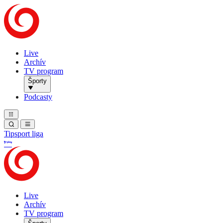
Live
Archív
TV program
Športy
Podcasty
Tipsport liga
Live
Archív
TV program