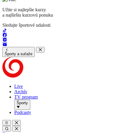
Užite si najlepšie kurzy
a najširšiu kurzovú ponuku
Sledujte športové udalosti
Športy a suťaže
Live
Archív
TV program
Športy
Podcasty