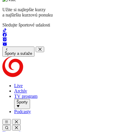
Užite si najlepšie kurzy
a najširšiu kurzovú ponuku
Sledujte športové udalosti
Športy a suťaže
Live
Archív
TV program
Športy
Podcasty