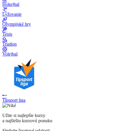
Hokejbal
Lyžovanie
Olympijské hry
Tenis
Triatlon
Volejbal
Tipsport liga
Užite si najlepšie kurzy
a najširšiu kurzovú ponuku
Sledujte športové udalosti