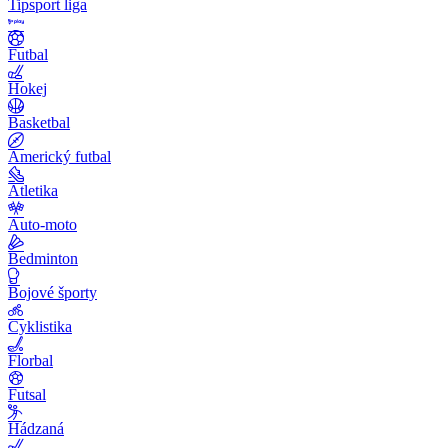
Tipsport liga
Futbal
Hokej
Basketbal
Americký futbal
Atletika
Auto-moto
Bedminton
Bojové športy
Cyklistika
Florbal
Futsal
Hádzaná