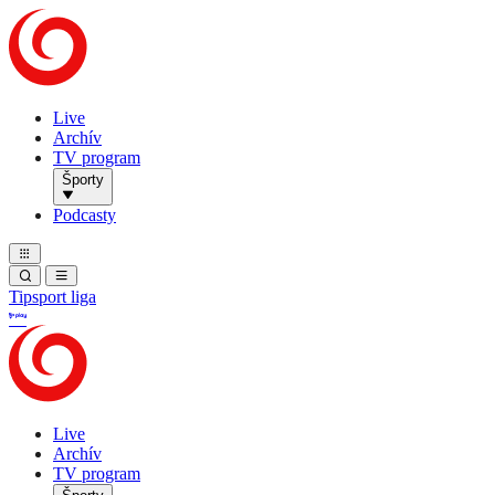
Live
Archív
TV program
Športy
Podcasty
Tipsport liga
Live
Archív
TV program