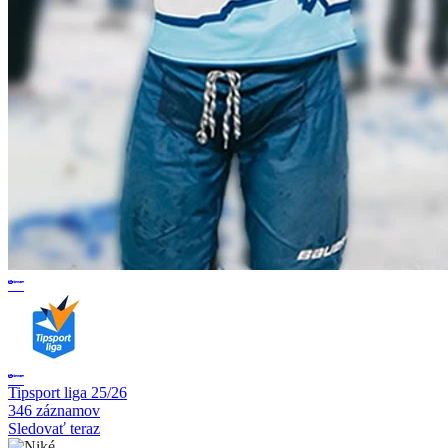
Tipsport liga 25/26
346 záznamov
Sledovať teraz