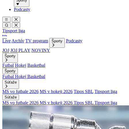
Športy
Podcasty
Tipsport liga
Live
Archív
TV program
Podcasty
Športy
JOJ
JOJ PLAY
NOVINY
Športy
Futbal
Hokej
Basketbal
Športy
Futbal
Hokej
Basketbal
Súťaže
MS vo futbale 2026
MS v hokeji 2026
Tipos SBL
Tipsport liga
Súťaže
MS vo futbale 2026
MS v hokeji 2026
Tipos SBL
Tipsport liga