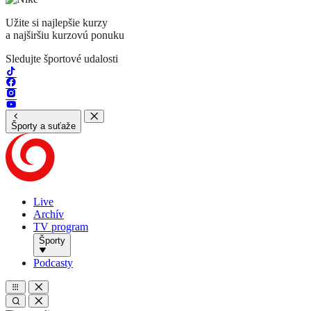
Užite si najlepšie kurzy
a najširšiu kurzovú ponuku
Sledujte športové udalosti
Športy a suťaže
Live
Archív
TV program
Športy
Podcasty