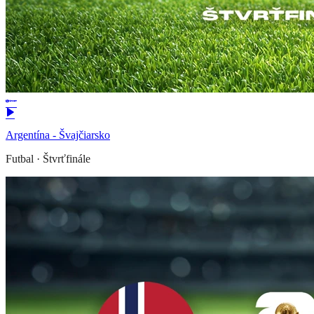
Argentína - Švajčiarsko
Futbal
·
Štvrťfinále