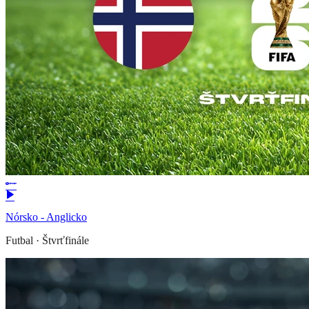
Nórsko - Anglicko
Futbal
·
Štvrťfinále