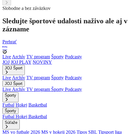
Slobodne a bez záväzkov
Sledujte športové udalosti naživo ale aj v
zázname
Prehrať
Live
Archív
TV program
Športy
Podcasty
JOJ
JOJ PLAY
NOVINY
JOJ Šport
Live
Archív
TV program
Športy
Podcasty
JOJ Šport
Live
Archív
TV program
Športy
Podcasty
Športy
Futbal
Hokej
Basketbal
Športy
Futbal
Hokej
Basketbal
Súťaže
MS vo futbale 2026
MS v hokeji 2026
Tipos SBL
Tipsport liga