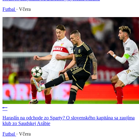
Futbal
·
Včera
Haraslín na odchode zo Sparty? O slovenského kapitána sa zaujíma
klub zo Saudskej Arábie
Futbal
·
Včera