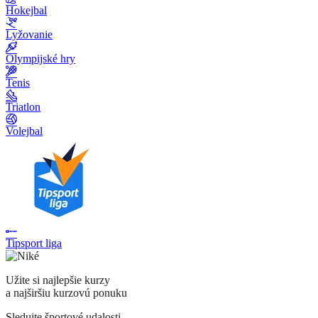
Hokejbal
Lyžovanie
Olympijské hry
Tenis
Triatlon
Volejbal
Tipsport liga
Užite si najlepšie kurzy
a najširšiu kurzovú ponuku
Sledujte športové udalosti