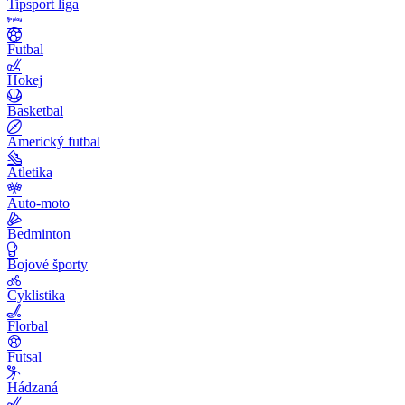
Tipsport liga
Futbal
Hokej
Basketbal
Americký futbal
Atletika
Auto-moto
Bedminton
Bojové športy
Cyklistika
Florbal
Futsal
Hádzaná