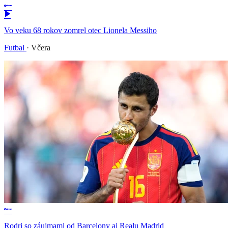
Vo veku 68 rokov zomrel otec Lionela Messiho
Futbal
·
Včera
Rodri so záujmami od Barcelony aj Realu Madrid