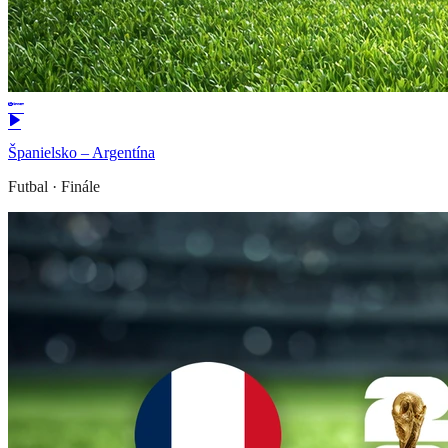
Španielsko – Argentína
Futbal
·
Finále