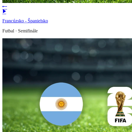
Francúzsko - Španielsko
Futbal
·
Semifinále