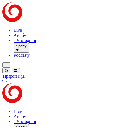
Live
Archív
TV program
Športy
Podcasty
Tipsport liga
Live
Archív
TV program