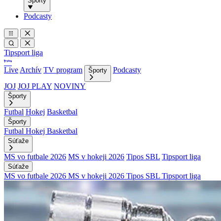
Športy
Podcasty
Tipsport liga
Live
Archív
TV program
Podcasty
Športy
JOJ
JOJ PLAY
NOVINY
Športy
Futbal
Hokej
Basketbal
Športy
Futbal
Hokej
Basketbal
Súťaže
MS vo futbale 2026
MS v hokeji 2026
Tipos SBL
Tipsport liga
Súťaže
MS vo futbale 2026
MS v hokeji 2026
Tipos SBL
Tipsport liga