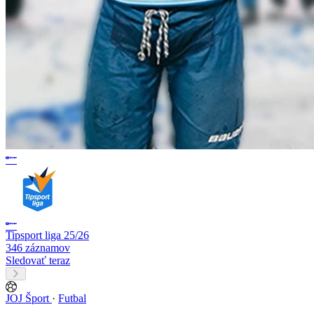
Tipsport liga 25/26
346 záznamov
Sledovať teraz
JOJ Šport
·
Futbal