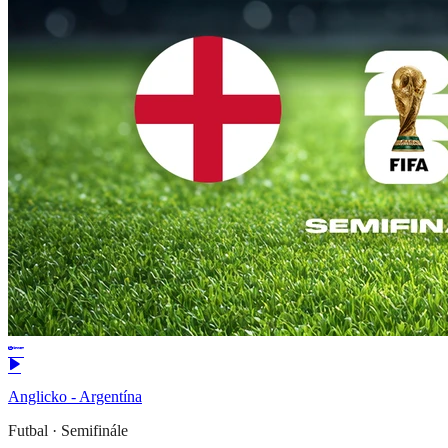
Anglicko - Argentína
Futbal
·
Semifinále