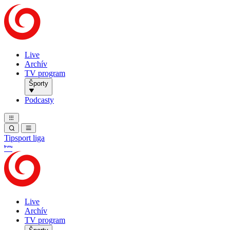
Live
Archív
TV program
Športy
Podcasty
Tipsport liga
Live
Archív
TV program