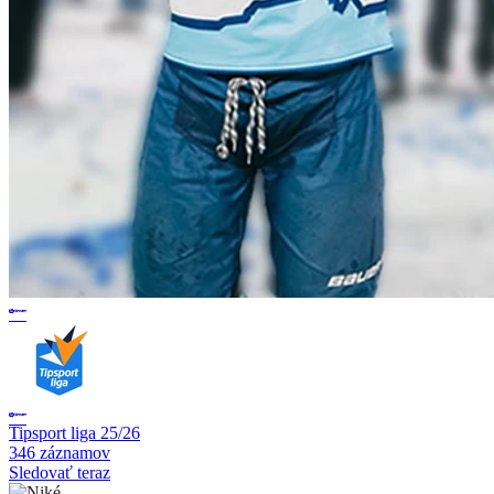
Tipsport liga 25/26
346 záznamov
Sledovať teraz