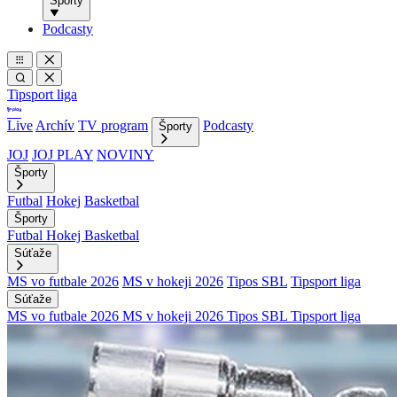
Športy
Podcasty
Tipsport liga
Live
Archív
TV program
Podcasty
Športy
JOJ
JOJ PLAY
NOVINY
Športy
Futbal
Hokej
Basketbal
Športy
Futbal
Hokej
Basketbal
Súťaže
MS vo futbale 2026
MS v hokeji 2026
Tipos SBL
Tipsport liga
Súťaže
MS vo futbale 2026
MS v hokeji 2026
Tipos SBL
Tipsport liga