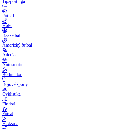
Tipsport liga
Futbal
Hokej
Basketbal
Americký futbal
Atletika
Auto-moto
Bedminton
Bojové športy
Cyklistika
Florbal
Futsal
Hádzaná