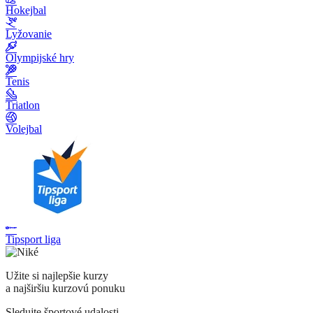
Hokejbal
Lyžovanie
Olympijské hry
Tenis
Triatlon
Volejbal
Tipsport liga
Užite si najlepšie kurzy
a najširšiu kurzovú ponuku
Sledujte športové udalosti