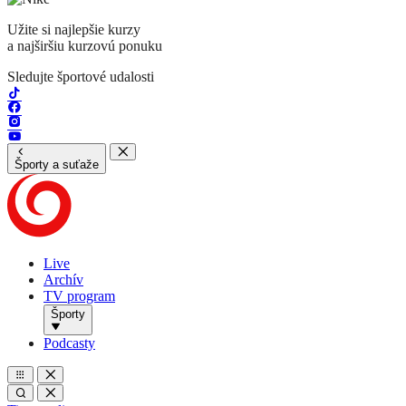
Užite si najlepšie kurzy
a najširšiu kurzovú ponuku
Sledujte športové udalosti
Športy a suťaže
Live
Archív
TV program
Športy
Podcasty