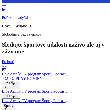
Poľsko - Lotyšsko
Hokej
·
Skupina B
Slobodne a bez záväzkov
Sledujte športové udalosti naživo ale aj v
zázname
Prehrať
Live
Archív
TV program
Športy
Podcasty
JOJ
JOJ PLAY
NOVINY
JOJ Šport
Live
Archív
TV program
Športy
Podcasty
JOJ Šport
Live
Archív
TV program
Športy
Podcasty
Športy