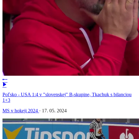
Poľsko - USA 1:4 v "slovenskej" B-skupine, Tkachuk s bilanciou
1+3
MS v hokeji 2024
·
17. 05. 2024