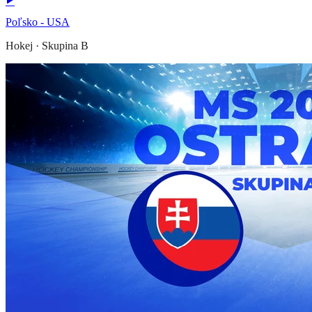
Poľsko - USA
Hokej
·
Skupina B