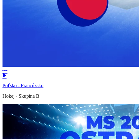
Poľsko - Francúzsko
Hokej
·
Skupina B