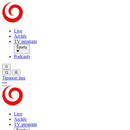
Live
Archív
TV program
Športy
Podcasty
Tipsport liga
Live
Archív
TV program