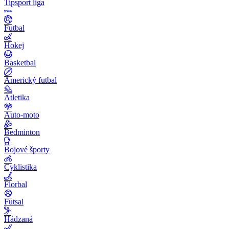
Tipsport liga
Futbal
Hokej
Basketbal
Americký futbal
Atletika
Auto-moto
Bedminton
Bojové športy
Cyklistika
Florbal
Futsal
Hádzaná