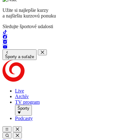
Užite si najlepšie kurzy
a najširšiu kurzovú ponuku
Sledujte športové udalosti
Športy a suťaže
Live
Archív
TV program
Športy
Podcasty