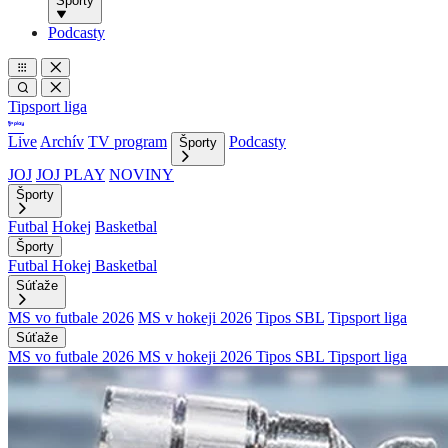
Športy
Podcasty
Tipsport liga
Live
Archív
TV program
Podcasty
Športy
JOJ
JOJ PLAY
NOVINY
Športy
Futbal
Hokej
Basketbal
Športy
Futbal
Hokej
Basketbal
Súťaže
MS vo futbale 2026
MS v hokeji 2026
Tipos SBL
Tipsport liga
Súťaže
MS vo futbale 2026
MS v hokeji 2026
Tipos SBL
Tipsport liga