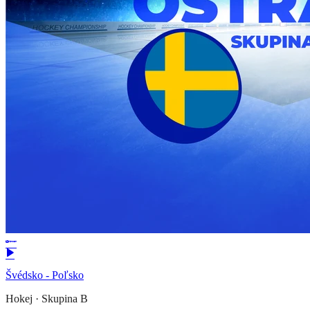
Švédsko - Poľsko
Hokej
·
Skupina B