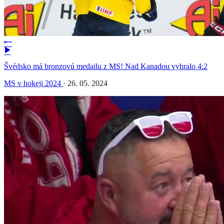
Švédsko má bronzovú medailu z MS! Nad Kanadou vyhralo 4:2
MS v hokeji 2024
·
26. 05. 2024