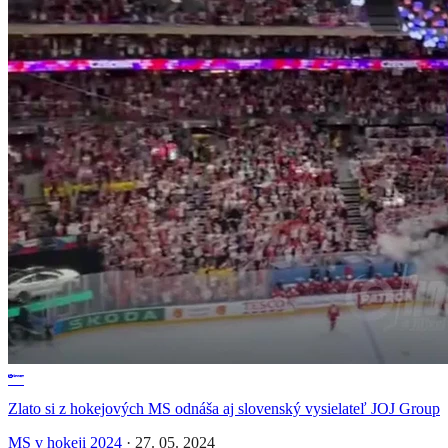
Zlato si z hokejových MS odnáša aj slovenský vysielateľ JOJ Group
MS v hokeji 2024
·
27. 05. 2024