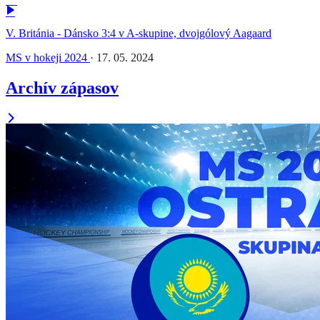
V. Británia - Dánsko 3:4 v A-skupine, dvojgólový Aagaard
MS v hokeji 2024
·
17. 05. 2024
Archív zápasov