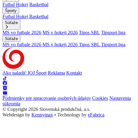
Futbal
Hokej
Basketbal
Športy
Futbal
Hokej
Basketbal
Súťaže
MS vo futbale 2026
MS v hokeji 2026
Tipos SBL
Tipsport liga
Súťaže
MS vo futbale 2026
MS v hokeji 2026
Tipos SBL
Tipsport liga
Ako naladiť JOJ Šport
Reklama
Kontakt
Podmienky pre spracovanie osobných údajov
Cookies
Nastavenia
súkromia
© Copyright 2026 Slovenská produkčná, a.s.
Webdesign by
Kennymax
•
Technology by
eFabrica