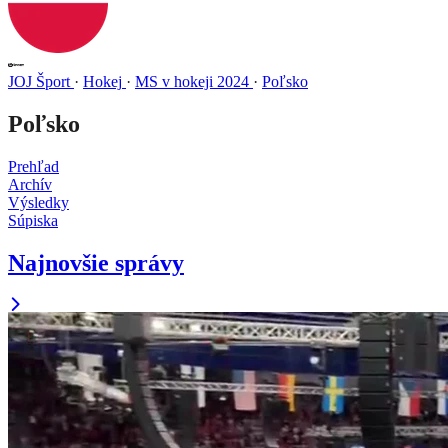
JOJ Šport
·
Hokej
·
MS v hokeji 2024
·
Poľsko
Poľsko
Prehľad
Archív
Výsledky
Súpiska
Najnovšie správy