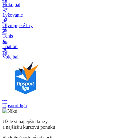
Hokejbal
Lyžovanie
Olympijské hry
Tenis
Triatlon
Volejbal
Tipsport liga
Užite si najlepšie kurzy
a najširšiu kurzovú ponuku
Sledujte športové udalosti