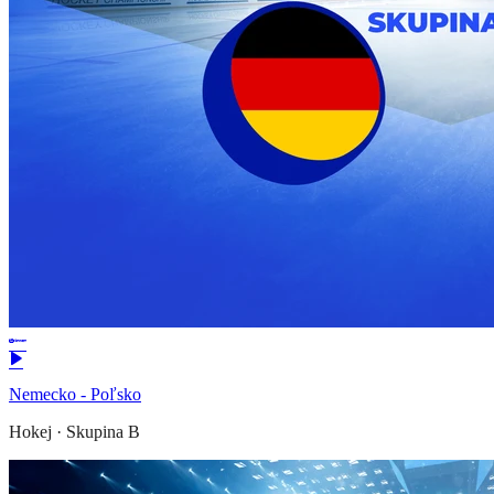
Nemecko - Poľsko
Hokej
·
Skupina B