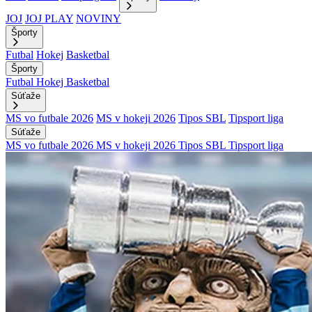
JOJ
JOJ PLAY
NOVINY
Športy
Futbal
Hokej
Basketbal
Športy
Futbal
Hokej
Basketbal
Súťaže
MS vo futbale 2026
MS v hokeji 2026
Tipos SBL
Tipsport liga
Súťaže
MS vo futbale 2026
MS v hokeji 2026
Tipos SBL
Tipsport liga