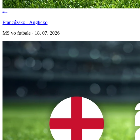
Francúzsko - Anglicko
MS vo futbale
·
18. 07. 2026