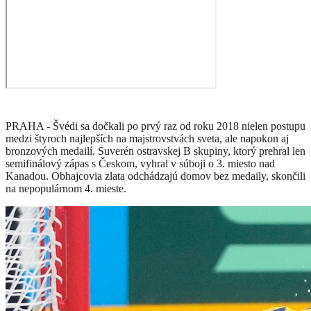
PRAHA - Švédi sa dočkali po prvý raz od roku 2018 nielen postupu
medzi štyroch najlepších na majstrovstvách sveta, ale napokon aj
bronzových medailí. Suverén ostravskej B skupiny, ktorý prehral len
semifinálový zápas s Českom, vyhral v súboji o 3. miesto nad
Kanadou. Obhajcovia zlata odchádzajú domov bez medaily, skončili
na nepopulárnom 4. mieste.