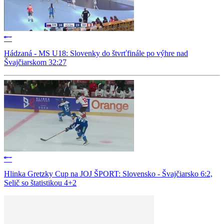
Hádzaná - MS U18: Slovenky do štvrťfinále po výhre nad
Švajčiarskom 32:27
Hlinka Gretzky Cup na JOJ ŠPORT: Slovensko - Švajčiarsko 6:2,
Selič so štatistikou 4+2