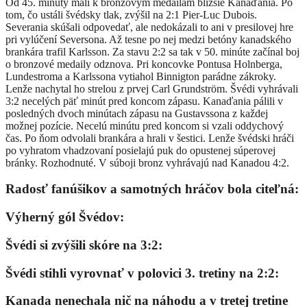
Od 45. minúty mali k bronzovým medailám bližšie Kanaďania. Po
tom, čo ustáli švédsky tlak, zvýšil na 2:1 Pier-Luc Dubois.
Severania skúšali odpovedať, ale nedokázali to ani v presilovej hre
pri vylúčení Seversona. Až tesne po nej medzi betóny kanadského
brankára trafil Karlsson. Za stavu 2:2 sa tak v 50. minúte začínal boj
o bronzové medaily odznova. Pri koncovke Pontusa Holnberga,
Lundestroma a Karlssona vytiahol Binnigton parádne zákroky.
Lenže nachytal ho strelou z prvej Carl Grundström. Švédi vyhrávali
3:2 necelých päť minút pred koncom zápasu. Kanaďania pálili v
posledných dvoch minútach zápasu na Gustavssona z každej
možnej pozície. Necelú minútu pred koncom si vzali oddychový
čas. Po ňom odvolali brankára a hrali v šestici. Lenže švédski hráči
po vyhratom vhadzovaní posielajú puk do opustenej súperovej
bránky. Rozhodnuté. V súboji bronz vyhrávajú nad Kanadou 4:2.
Radosť fanúšikov a samotných hráčov bola citeľná:
Výherný gól Švédov:
Švédi si zvýšili skóre na 3:2:
Švédi stihli vyrovnať v polovici 3. tretiny na 2:2:
Kanada nenechala nič na náhodu a v tretej tretine