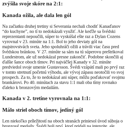
zvýšila svoje skóre na 2:1:
Kanada ožila, ale dala len gól
Na začiatku druhej tretiny si Severania nechali chodiť Kanaďanov
“do kuchyne”, no tí to nedokázali využiť. Ale keďže sa švédski
reprezentanti nepoučili, súper to vyskúšal ešte raz a Dylan Cozens
vyrovnal v 23. minúte na 1:1. Bol to jeho deviaty gól na
majstrovstvách sveta. Jeho spoluhráči ožili a trávili viac času pred
švédskou bránkou. V 27. minúte sa sám na tú súperovu preštrikoval
Lundestrom, ale už nedokázal presne zakončiť. Podobne skončili aj
ďalšie šance oboch tímov. Pri najväčšej Kanady v 32. minúte
predviedol svoje umenie Gustavsson. Švédi vzápätí mali po prvý raz
v tomto stretnutí početnú výhodu, ale vývoj zápasu neotočili vo svoj
prospech. Za to, že to nedokázal ani súper, môžu poďakovať svojmu
brankárovi. Po 40. minútach za stavu 1:1 mali oba tímy rovnako
ďaleko k bronzovým medailám.
Kanada v 2. tretine vyrovnala na 1:1:
Málo striel oboch tímov, jediný gól
Len niekoľko príležitostí na oboch stranách priniesol úvod súboja o
bronzové medaily. Švédi boli prví, ktorí pridali na intenzite, ale