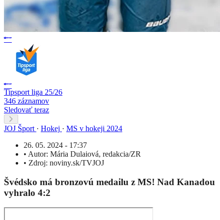
Tipsport liga 25/26
346 záznamov
Sledovať teraz
JOJ Šport
·
Hokej
·
MS v hokeji 2024
26. 05. 2024 - 17:37
•
Autor:
Mária Dulaiová
,
redakcia/ZR
•
Zdroj:
noviny.sk/TVJOJ
Švédsko má bronzovú medailu z MS! Nad Kanadou
vyhralo 4:2