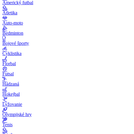
Americký futbal
Atletika
Auto-moto
Bedminton
Bojové športy
Cyklistika
Florbal
Futsal
Hádzaná
Hokejbal
Lyžovanie
Olympijské hry
Tenis