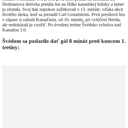
Hedmanova delovka pristála len na žŕdke kanadskej bránky a tamer
ju zlomila. Svoj tlak napokon zužitkovali v 13. minúte, vďaka akcii
štvrtého útoku, keď sa presadil Carl Grundström. Prvú presilovú hru
v zápase si zahrali Kanaďania, od 16. minúty, pri vylúčení Heeda,
ale nedokázali ju využiť. Po úvodnej tretine Švédsko vyhráva nad
Kanadou 1:0.
Švédom sa podarilo dať gól 8 minút pred koncom 1.
tretiny: