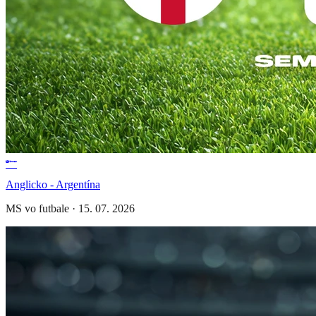
Anglicko - Argentína
MS vo futbale
·
15. 07. 2026