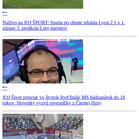
Naživo na JOJ ŠPORT: Sparta po obrate zdolala Lyon 2:1 v 1.
zápase 3. predkola Ligy majstrov
JOJ Šport prinesie vo štvrtok štvrťfinále MS hádzanárok do 18
rokov: Slovenky vyzvú rovesníčky z Čiernej Hory