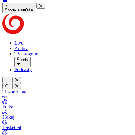
Športy a suťaže
Live
Archív
TV program
Športy
Podcasty
Tipsport liga
Futbal
Hokej
Basketbal