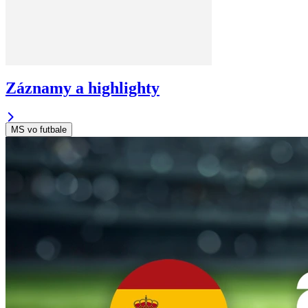
Záznamy a highlighty
MS vo futbale