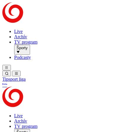
Live
Archív
TV program
Športy
Podcasty
Tipsport liga
Live
Archív
TV program