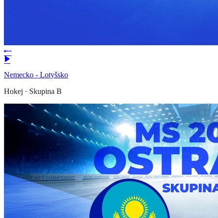
Nemecko - Lotyšsko
Hokej
·
Skupina B