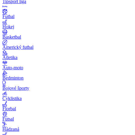
Tipsport liga
Futbal
Hokej
Basketbal
Americký futbal
Atletika
Auto-moto
Bedminton
Bojové športy
Cyklistika
Florbal
Futsal
Hádzaná