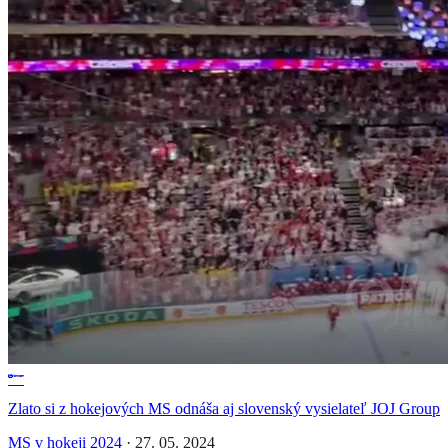
Zlato si z hokejových MS odnáša aj slovenský vysielateľ JOJ Group
MS v hokeji 2024
·
27. 05. 2024