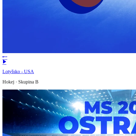
Lotyšsko - USA
Hokej
·
Skupina B