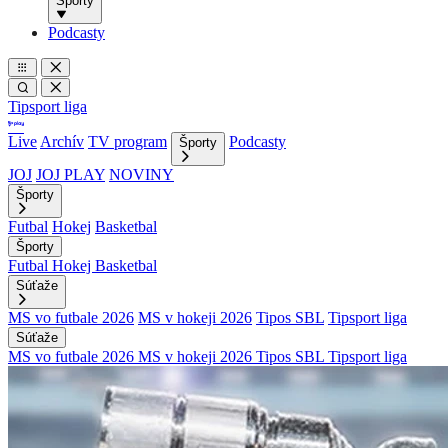
Športy
Podcasty
Tipsport liga
Live
Archív
TV program
Podcasty
Športy
JOJ
JOJ PLAY
NOVINY
Športy
Futbal
Hokej
Basketbal
Športy
Futbal
Hokej
Basketbal
Súťaže
MS vo futbale 2026
MS v hokeji 2026
Tipos SBL
Tipsport liga
Súťaže
MS vo futbale 2026
MS v hokeji 2026
Tipos SBL
Tipsport liga