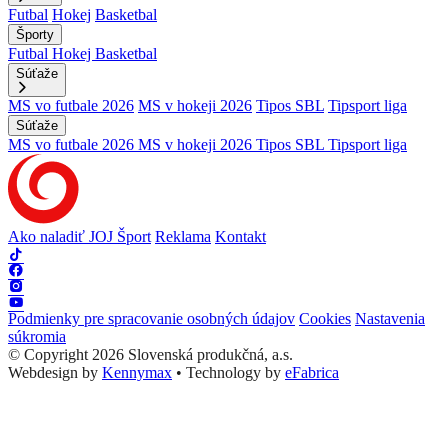
Futbal
Hokej
Basketbal
Športy
Futbal
Hokej
Basketbal
Súťaže
MS vo futbale 2026
MS v hokeji 2026
Tipos SBL
Tipsport liga
Súťaže
MS vo futbale 2026
MS v hokeji 2026
Tipos SBL
Tipsport liga
Ako naladiť JOJ Šport
Reklama
Kontakt
Podmienky pre spracovanie osobných údajov
Cookies
Nastavenia
súkromia
© Copyright 2026 Slovenská produkčná, a.s.
Webdesign by
Kennymax
•
Technology by
eFabrica