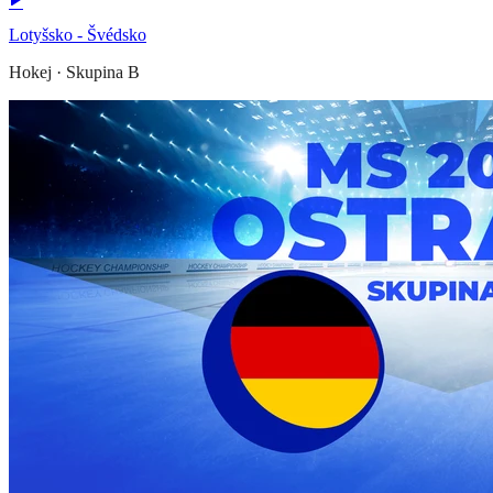
Lotyšsko - Švédsko
Hokej
·
Skupina B