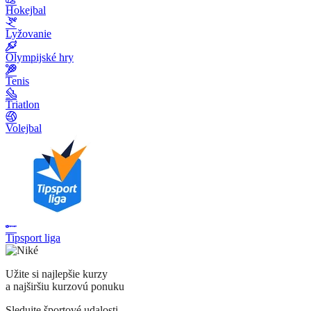
Hokejbal
Lyžovanie
Olympijské hry
Tenis
Triatlon
Volejbal
Tipsport liga
Užite si najlepšie kurzy
a najširšiu kurzovú ponuku
Sledujte športové udalosti