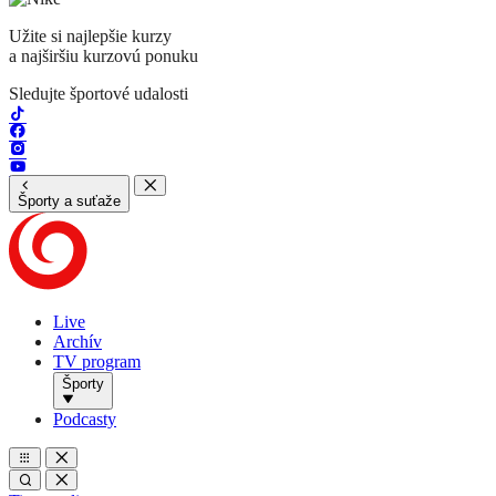
Užite si najlepšie kurzy
a najširšiu kurzovú ponuku
Sledujte športové udalosti
Športy a suťaže
Live
Archív
TV program
Športy
Podcasty