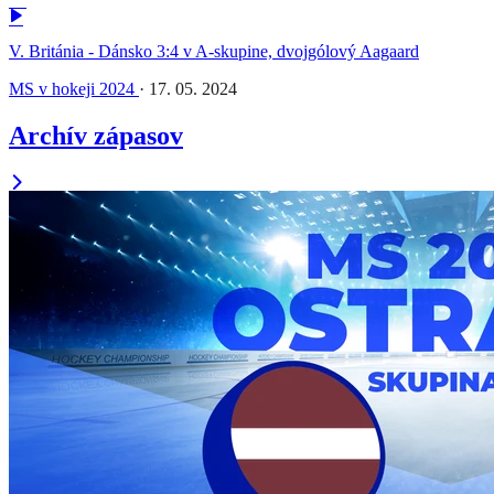
V. Británia - Dánsko 3:4 v A-skupine, dvojgólový Aagaard
MS v hokeji 2024
·
17. 05. 2024
Archív zápasov