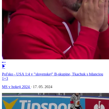
Poľsko - USA 1:4 v "slovenskej" B-skupine, Tkachuk s bilanciou
1+3
MS v hokeji 2024
·
17. 05. 2024