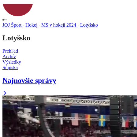
JOJ Šport
·
Hokej
·
MS v hokeji 2024
·
Lotyšsko
Lotyšsko
Prehľad
Archív
Výsledky
Súpiska
Najnovšie správy