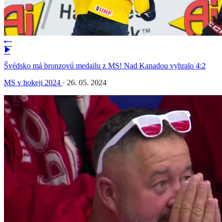
Švédsko má bronzovú medailu z MS! Nad Kanadou vyhralo 4:2
MS v hokeji 2024
·
26. 05. 2024