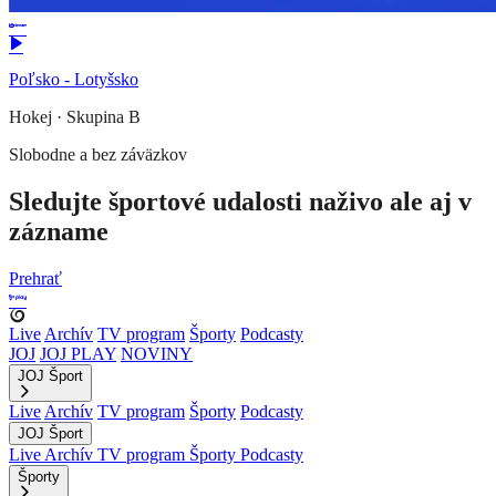
Poľsko - Lotyšsko
Hokej
·
Skupina B
Slobodne a bez záväzkov
Sledujte športové udalosti naživo ale aj v
zázname
Prehrať
Live
Archív
TV program
Športy
Podcasty
JOJ
JOJ PLAY
NOVINY
JOJ Šport
Live
Archív
TV program
Športy
Podcasty
JOJ Šport
Live
Archív
TV program
Športy
Podcasty
Športy