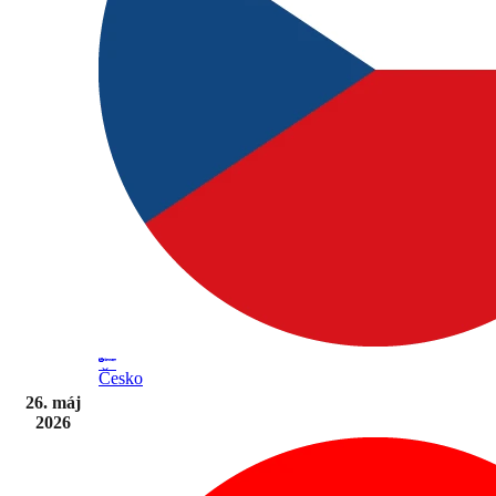
Česko
26. máj
2026