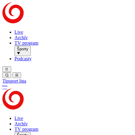
Live
Archív
TV program
Športy
Podcasty
Tipsport liga
Live
Archív
TV program