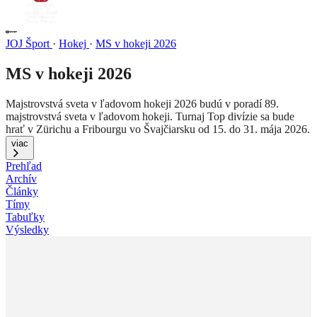
JOJ Šport
·
Hokej
·
MS v hokeji 2026
MS v hokeji 2026
Majstrovstvá sveta v ľadovom hokeji 2026 budú v poradí 89.
majstrovstvá sveta v ľadovom hokeji. Turnaj Top divízie sa bude
hrať v Zürichu a Fribourgu vo Švajčiarsku od 15. do 31. mája 2026.
viac
Prehľad
Archív
Články
Tímy
Tabuľky
Výsledky