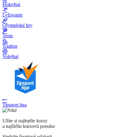
Hokejbal
Lyžovanie
Olympijské hry
Tenis
Triatlon
Volejbal
Tipsport liga
Užite si najlepšie kurzy
a najširšiu kurzovú ponuku
Sledujte športové udalosti