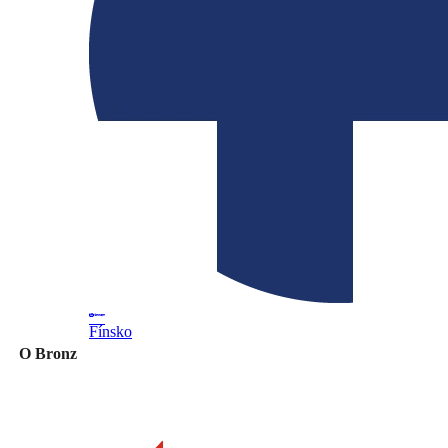
Fínsko
O Bronz