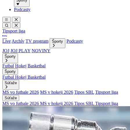
Športy
Podcasty
Tipsport liga
Live
Archív
TV program
Podcasty
Športy
JOJ
JOJ PLAY
NOVINY
Športy
Futbal
Hokej
Basketbal
Športy
Futbal
Hokej
Basketbal
Súťaže
MS vo futbale 2026
MS v hokeji 2026
Tipos SBL
Tipsport liga
Súťaže
MS vo futbale 2026
MS v hokeji 2026
Tipos SBL
Tipsport liga