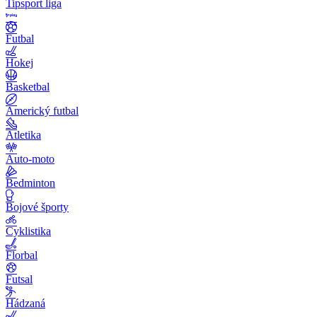
Tipsport liga
Futbal
Hokej
Basketbal
Americký futbal
Atletika
Auto-moto
Bedminton
Bojové športy
Cyklistika
Florbal
Futsal
Hádzaná