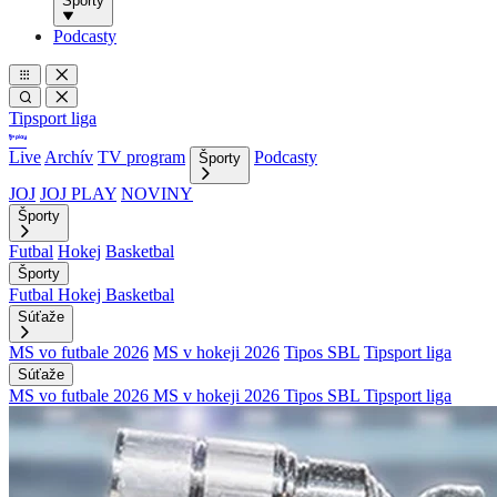
Športy
Podcasty
Tipsport liga
Live
Archív
TV program
Podcasty
Športy
JOJ
JOJ PLAY
NOVINY
Športy
Futbal
Hokej
Basketbal
Športy
Futbal
Hokej
Basketbal
Súťaže
MS vo futbale 2026
MS v hokeji 2026
Tipos SBL
Tipsport liga
Súťaže
MS vo futbale 2026
MS v hokeji 2026
Tipos SBL
Tipsport liga