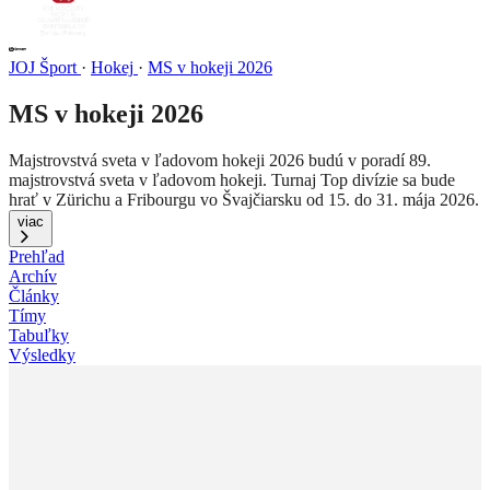
JOJ Šport
·
Hokej
·
MS v hokeji 2026
MS v hokeji 2026
Majstrovstvá sveta v ľadovom hokeji 2026 budú v poradí 89.
majstrovstvá sveta v ľadovom hokeji. Turnaj Top divízie sa bude
hrať v Zürichu a Fribourgu vo Švajčiarsku od 15. do 31. mája 2026.
viac
Prehľad
Archív
Články
Tímy
Tabuľky
Výsledky