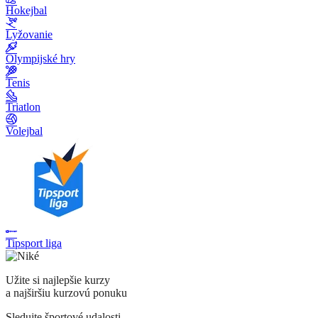
Hokejbal
Lyžovanie
Olympijské hry
Tenis
Triatlon
Volejbal
Tipsport liga
Užite si najlepšie kurzy
a najširšiu kurzovú ponuku
Sledujte športové udalosti