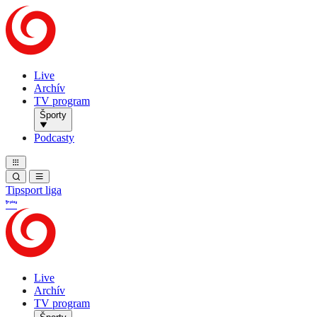
Live
Archív
TV program
Športy
Podcasty
Tipsport liga
Live
Archív
TV program