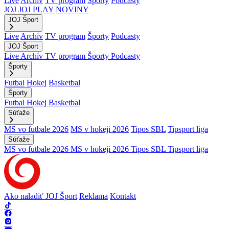
Live
Archív
TV program
Športy
Podcasty
JOJ
JOJ PLAY
NOVINY
JOJ Šport
Live
Archív
TV program
Športy
Podcasty
JOJ Šport
Live
Archív
TV program
Športy
Podcasty
Športy
Futbal
Hokej
Basketbal
Športy
Futbal
Hokej
Basketbal
Súťaže
MS vo futbale 2026
MS v hokeji 2026
Tipos SBL
Tipsport liga
Súťaže
MS vo futbale 2026
MS v hokeji 2026
Tipos SBL
Tipsport liga
Ako naladiť JOJ Šport
Reklama
Kontakt