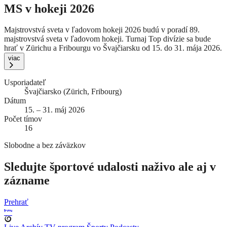
MS v hokeji 2026
Majstrovstvá sveta v ľadovom hokeji 2026 budú v poradí 89.
majstrovstvá sveta v ľadovom hokeji. Turnaj Top divízie sa bude
hrať v Zürichu a Fribourgu vo Švajčiarsku od 15. do 31. mája 2026.
viac
Usporiadateľ
Švajčiarsko (Zürich, Fribourg)
Dátum
15. – 31. máj 2026
Počet tímov
16
Slobodne a bez záväzkov
Sledujte športové udalosti naživo ale aj v
zázname
Prehrať