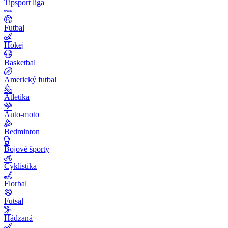
Tipsport liga
Futbal
Hokej
Basketbal
Americký futbal
Atletika
Auto-moto
Bedminton
Bojové športy
Cyklistika
Florbal
Futsal
Hádzaná