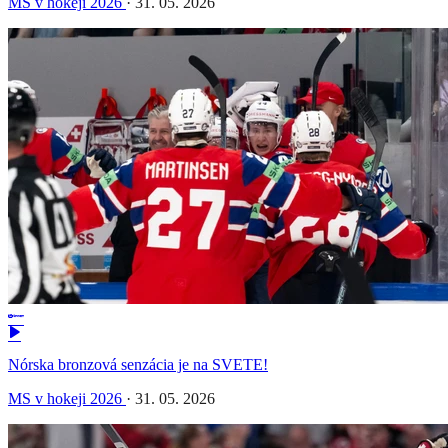
MS v hokeji 2026
·
31. 05. 2026
Nórska bronzová senzácia je na SVETE!
MS v hokeji 2026
·
31. 05. 2026