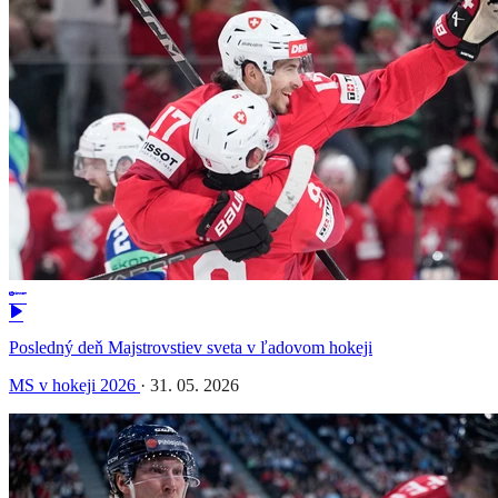
Posledný deň Majstrovstiev sveta v ľadovom hokeji
MS v hokeji 2026
·
31. 05. 2026