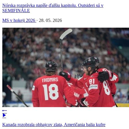
Nórska rozprávka napíše ďalšiu kapitolu. Outsideri sú v
SEMIFINÁLE
MS v hokeji 2026
·
28. 05. 2026
Kanada rozobrala obhajcov zlata, Američania balia kufre