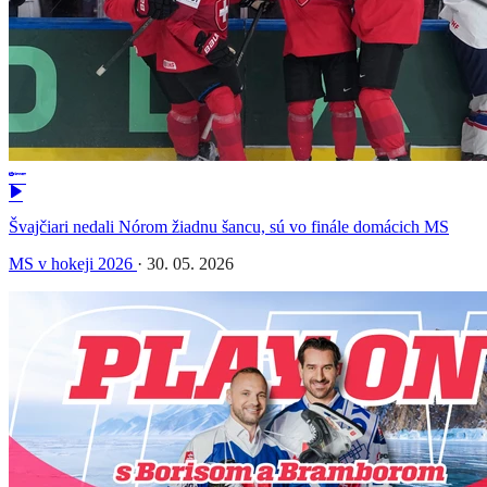
Švajčiari nedali Nórom žiadnu šancu, sú vo finále domácich MS
MS v hokeji 2026
·
30. 05. 2026