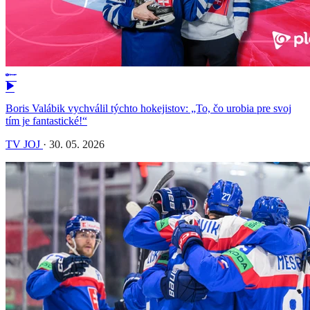
Boris Valábik vychválil týchto hokejistov: „To, čo urobia pre svoj
tím je fantastické!“
TV JOJ
·
30. 05. 2026