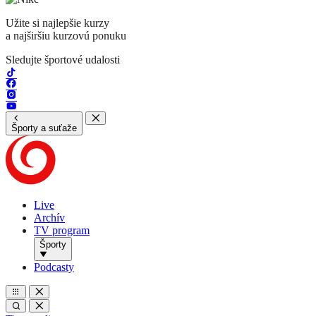
Užite si najlepšie kurzy
a najširšiu kurzovú ponuku
Sledujte športové udalosti
Športy a suťaže
Live
Archív
TV program
Športy
Podcasty