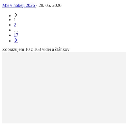
MS v hokeji 2026
·
28. 05. 2026
1
2
…
17
Zobrazujem 10 z 163 videi a článkov