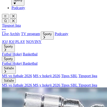
Športy
Podcasty
Tipsport liga
Live
Archív
TV program
Podcasty
Športy
JOJ
JOJ PLAY
NOVINY
Športy
Futbal
Hokej
Basketbal
Športy
Futbal
Hokej
Basketbal
Súťaže
MS vo futbale 2026
MS v hokeji 2026
Tipos SBL
Tipsport liga
Súťaže
MS vo futbale 2026
MS v hokeji 2026
Tipos SBL
Tipsport liga