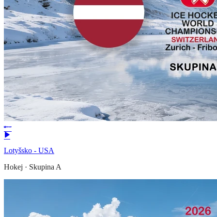
Lotyšsko - USA
Hokej
·
Skupina A