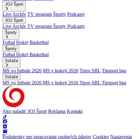
JOJ Šport
Live
Archív
TV program
Športy
Podcasty
JOJ Šport
Live
Archív
TV program
Športy
Podcasty
Športy
Futbal
Hokej
Basketbal
Športy
Futbal
Hokej
Basketbal
Súťaže
MS vo futbale 2026
MS v hokeji 2026
Tipos SBL
Tipsport liga
Súťaže
MS vo futbale 2026
MS v hokeji 2026
Tipos SBL
Tipsport liga
Ako naladiť JOJ Šport
Reklama
Kontakt
Podmienky pre spracovanie osobných údajov
Cookies
Nastavenia