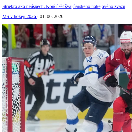
Striebro ako neúspech. Končí šéf švajčiarskeho hokejového zväzu
MS v hokeji 2026
·
01. 06. 2026