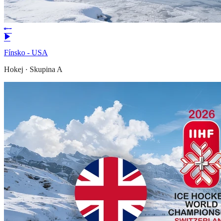
Fínsko - USA
Hokej
·
Skupina A