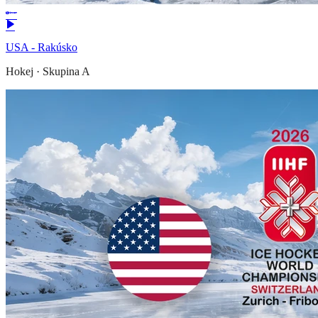
USA - Rakúsko
Hokej
·
Skupina A