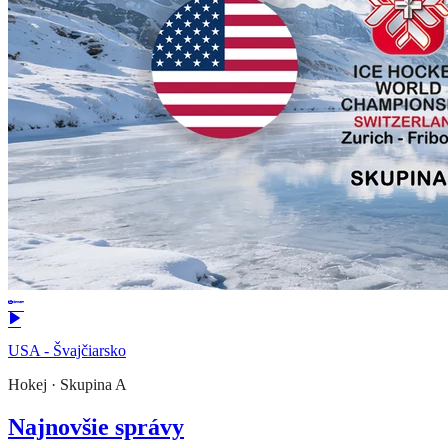
USA - Švajčiarsko
Hokej
·
Skupina A
Najnovšie správy