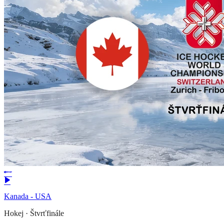
Kanada - USA
Hokej
·
Štvrťfinále