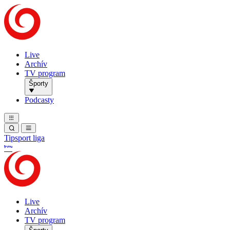
Live
Archív
TV program
Športy
Podcasty
Tipsport liga
Live
Archív
TV program