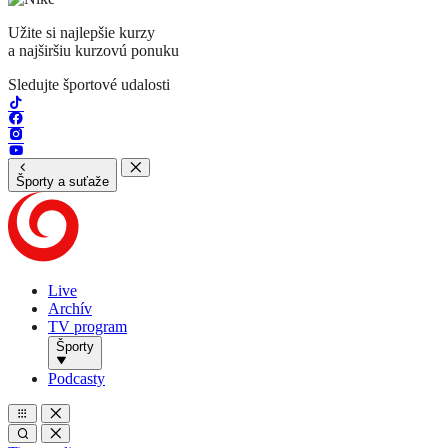
Užite si najlepšie kurzy
a najširšiu kurzovú ponuku
Sledujte športové udalosti
Športy a suťaže
Live
Archív
TV program
Športy
Podcasty