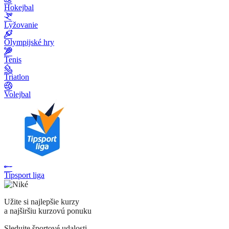
Hokejbal
Lyžovanie
Olympijské hry
Tenis
Triatlon
Volejbal
Tipsport liga
Užite si najlepšie kurzy
a najširšiu kurzovú ponuku
Sledujte športové udalosti