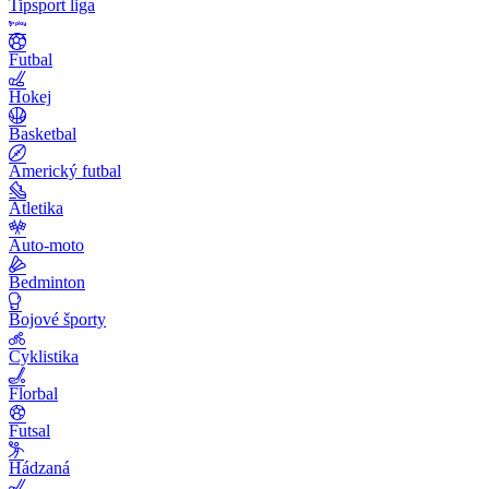
Tipsport liga
Futbal
Hokej
Basketbal
Americký futbal
Atletika
Auto-moto
Bedminton
Bojové športy
Cyklistika
Florbal
Futsal
Hádzaná