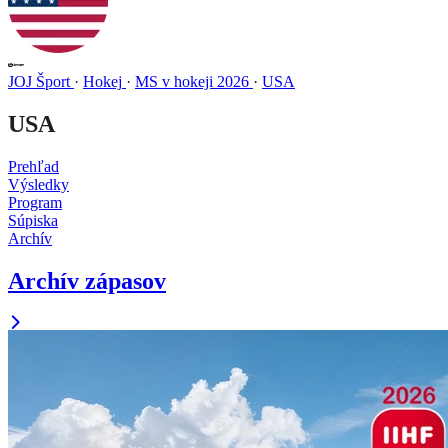
JOJ Šport
·
Hokej
·
MS v hokeji 2026
·
USA
USA
Prehľad
Výsledky
Program
Súpiska
Archív
Archív zápasov