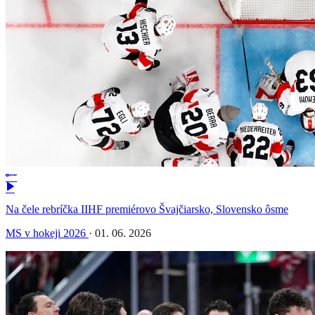
Na čele rebríčka IIHF premiérovo Švajčiarsko, Slovensko ôsme
MS v hokeji 2026
·
01. 06. 2026