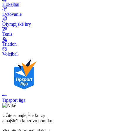
Hokejbal
Lyžovanie
Olympijské hry
Tenis
Triatlon
Volejbal
Tipsport liga
Užite si najlepšie kurzy
a najširšiu kurzovú ponuku
Sledujte športové udalosti