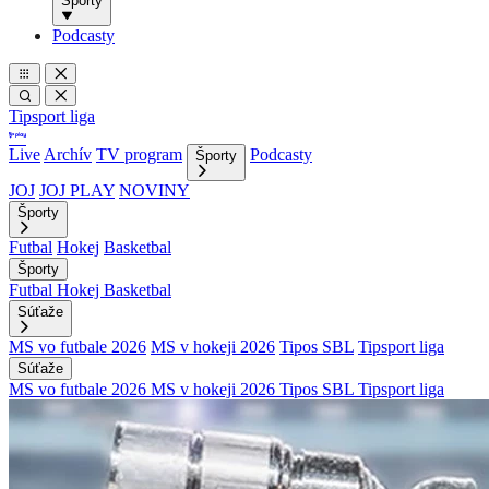
Športy
Podcasty
Tipsport liga
Live
Archív
TV program
Podcasty
Športy
JOJ
JOJ PLAY
NOVINY
Športy
Futbal
Hokej
Basketbal
Športy
Futbal
Hokej
Basketbal
Súťaže
MS vo futbale 2026
MS v hokeji 2026
Tipos SBL
Tipsport liga
Súťaže
MS vo futbale 2026
MS v hokeji 2026
Tipos SBL
Tipsport liga