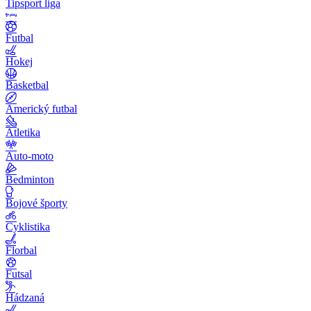
Tipsport liga
Futbal
Hokej
Basketbal
Americký futbal
Atletika
Auto-moto
Bedminton
Bojové športy
Cyklistika
Florbal
Futsal
Hádzaná