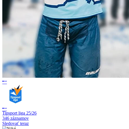
Tipsport liga 25/26
346 záznamov
Sledovať teraz