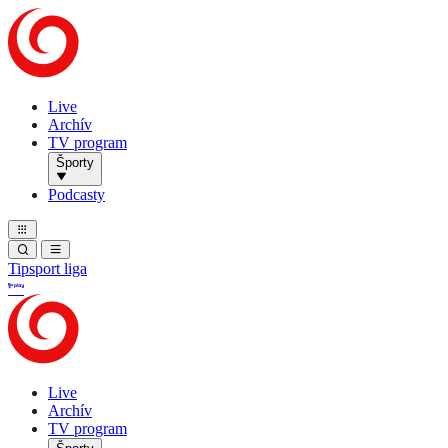
Live
Archív
TV program
Športy
Podcasty
Tipsport liga
Live
Archív
TV program