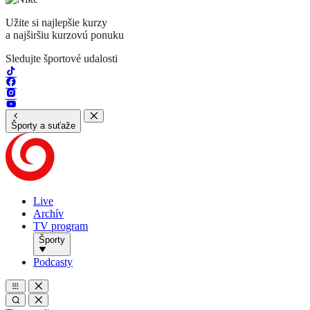
Užite si najlepšie kurzy
a najširšiu kurzovú ponuku
Sledujte športové udalosti
Športy a suťaže
Live
Archív
TV program
Športy
Podcasty