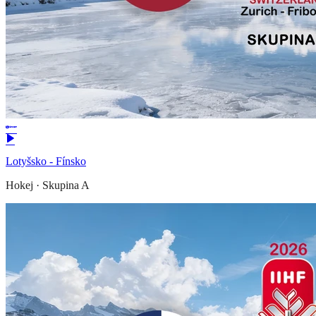
Lotyšsko - Fínsko
Hokej
·
Skupina A