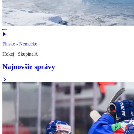
Fínsko - Nemecko
Hokej
·
Skupina A
Najnovšie správy