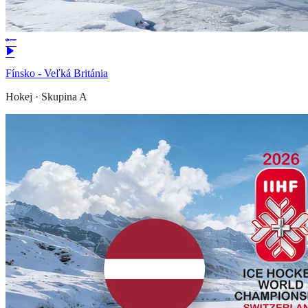
Fínsko - Veľká Británia
Hokej
·
Skupina A