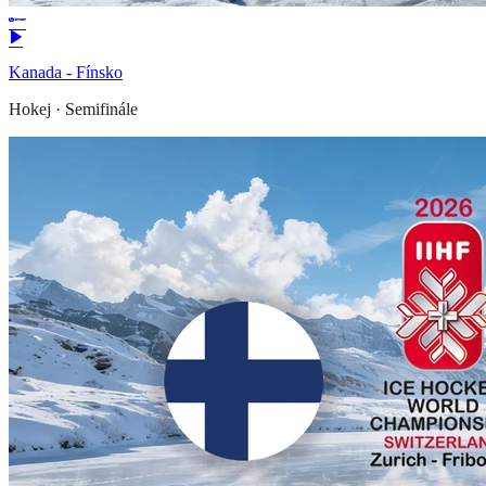
Kanada - Fínsko
Hokej
·
Semifinále