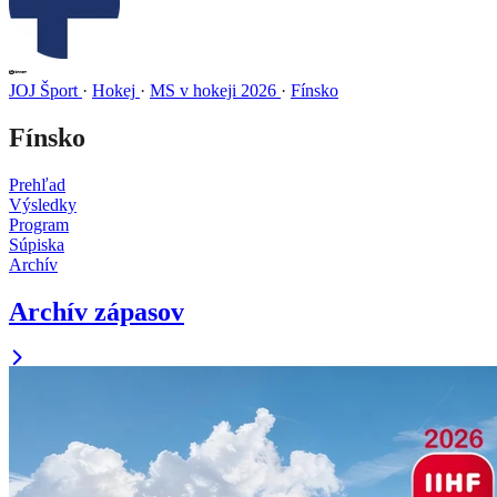
JOJ Šport
·
Hokej
·
MS v hokeji 2026
·
Fínsko
Fínsko
Prehľad
Výsledky
Program
Súpiska
Archív
Archív zápasov