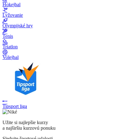
Hokejbal
Lyžovanie
Olympijské hry
Tenis
Triatlon
Volejbal
Tipsport liga
Užite si najlepšie kurzy
a najširšiu kurzovú ponuku
Sledujte športové udalosti