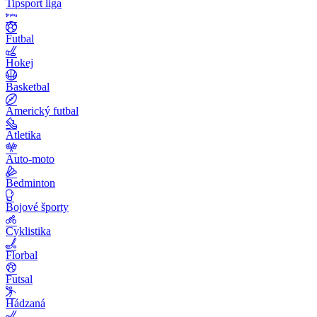
Tipsport liga
Futbal
Hokej
Basketbal
Americký futbal
Atletika
Auto-moto
Bedminton
Bojové športy
Cyklistika
Florbal
Futsal
Hádzaná