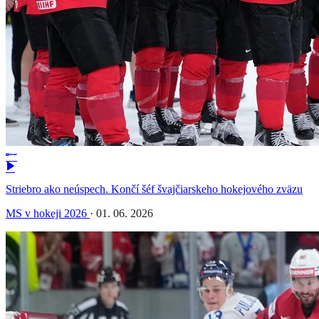
Striebro ako neúspech. Končí šéf švajčiarskeho hokejového zväzu
MS v hokeji 2026
·
01. 06. 2026