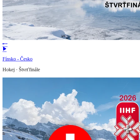
Fínsko - Česko
Hokej
·
Štvrťfinále