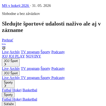
MS v hokeji 2026
·
31. 05. 2026
Slobodne a bez záväzkov
Sledujte športové udalosti naživo ale aj v
zázname
Prehrať
Live
Archív
TV program
Športy
Podcasty
JOJ
JOJ PLAY
NOVINY
JOJ Šport
Live
Archív
TV program
Športy
Podcasty
JOJ Šport
Live
Archív
TV program
Športy
Podcasty
Športy
Futbal
Hokej
Basketbal
Športy
Futbal
Hokej
Basketbal
Súťaže