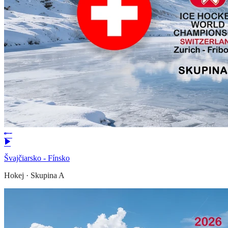
Švajčiarsko - Fínsko
Hokej
·
Skupina A