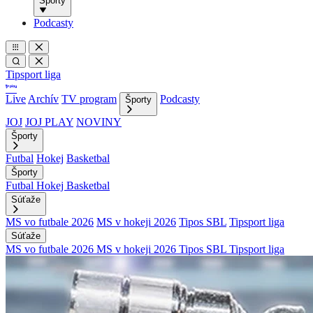
Športy
Podcasty
Tipsport liga
Live
Archív
TV program
Podcasty
Športy
JOJ
JOJ PLAY
NOVINY
Športy
Futbal
Hokej
Basketbal
Športy
Futbal
Hokej
Basketbal
Súťaže
MS vo futbale 2026
MS v hokeji 2026
Tipos SBL
Tipsport liga
Súťaže
MS vo futbale 2026
MS v hokeji 2026
Tipos SBL
Tipsport liga