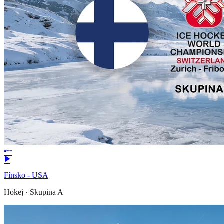
Fínsko - USA
Hokej
·
Skupina A