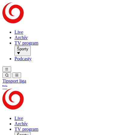
Live
Archív
TV program
Športy
Podcasty
Tipsport liga
Live
Archív
TV program