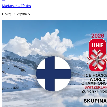
Maďarsko - Fínsko
Hokej
·
Skupina A