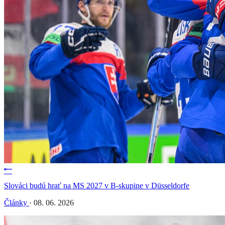
Slováci budú hrať na MS 2027 v B-skupine v Düsseldorfe
Články
·
08. 06. 2026