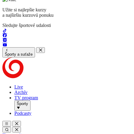
Užite si najlepšie kurzy
a najširšiu kurzovú ponuku
Sledujte športové udalosti
Športy a suťaže
Live
Archív
TV program
Športy
Podcasty