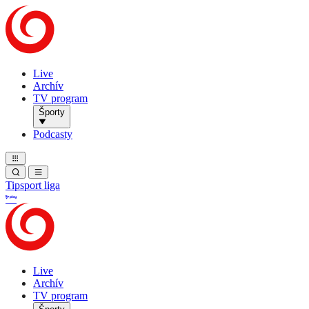
Live
Archív
TV program
Športy
Podcasty
Tipsport liga
Live
Archív
TV program