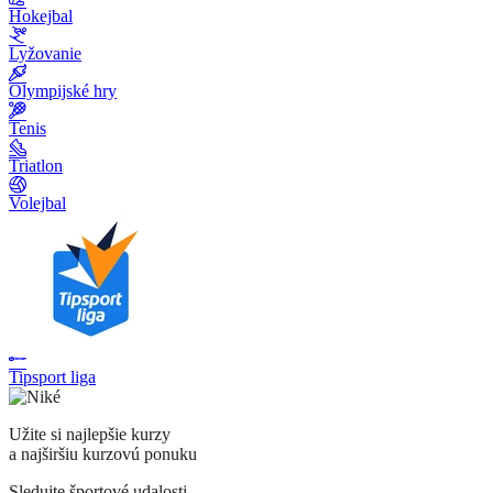
Hokejbal
Lyžovanie
Olympijské hry
Tenis
Triatlon
Volejbal
Tipsport liga
Užite si najlepšie kurzy
a najširšiu kurzovú ponuku
Sledujte športové udalosti