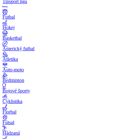
Tipsport liga
Futbal
Hokej
Basketbal
Americký futbal
Atletika
Auto-moto
Bedminton
Bojové športy
Cyklistika
Florbal
Futsal
Hádzaná