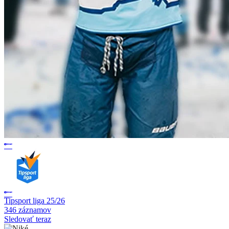
Tipsport liga 25/26
346 záznamov
Sledovať teraz