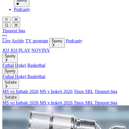
Športy
Podcasty
Tipsport liga
Live
Archív
TV program
Podcasty
Športy
JOJ
JOJ PLAY
NOVINY
Športy
Futbal
Hokej
Basketbal
Športy
Futbal
Hokej
Basketbal
Súťaže
MS vo futbale 2026
MS v hokeji 2026
Tipos SBL
Tipsport liga
Súťaže
MS vo futbale 2026
MS v hokeji 2026
Tipos SBL
Tipsport liga