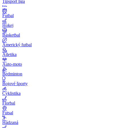
Tipsport liga
Futbal
Hokej
Basketbal
Americký futbal
Atletika
Auto-moto
Bedminton
Bojové športy
Cyklistika
Florbal
Futsal
Hádzaná