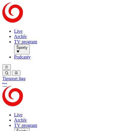
Live
Archív
TV program
Športy
Podcasty
Tipsport liga
Live
Archív
TV program