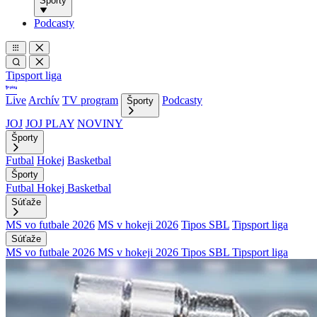
Športy
Podcasty
Tipsport liga
Live
Archív
TV program
Podcasty
Športy
JOJ
JOJ PLAY
NOVINY
Športy
Futbal
Hokej
Basketbal
Športy
Futbal
Hokej
Basketbal
Súťaže
MS vo futbale 2026
MS v hokeji 2026
Tipos SBL
Tipsport liga
Súťaže
MS vo futbale 2026
MS v hokeji 2026
Tipos SBL
Tipsport liga