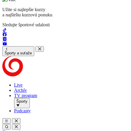
Užite si najlepšie kurzy
a najširšiu kurzovú ponuku
Sledujte športové udalosti
Športy a suťaže
Live
Archív
TV program
Športy
Podcasty