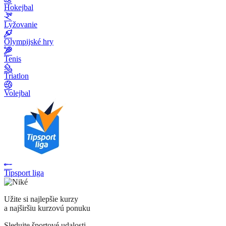
Hokejbal
Lyžovanie
Olympijské hry
Tenis
Triatlon
Volejbal
Tipsport liga
Užite si najlepšie kurzy
a najširšiu kurzovú ponuku
Sledujte športové udalosti