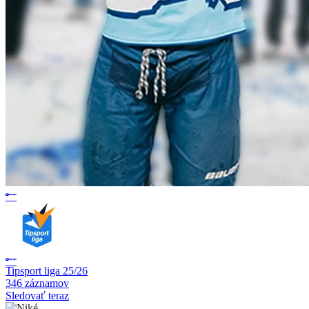
Tipsport liga 25/26
346 záznamov
Sledovať teraz