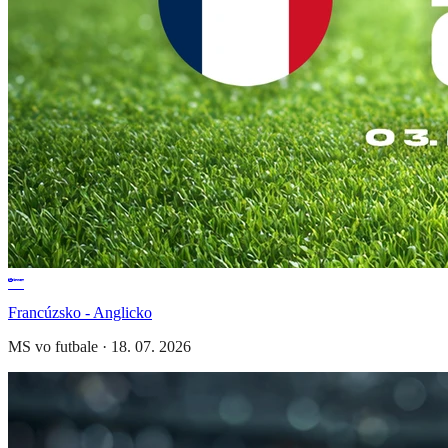
Francúzsko - Anglicko
MS vo futbale
·
18. 07. 2026