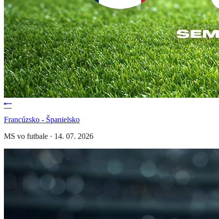
Francúzsko - Španielsko
MS vo futbale
·
14. 07. 2026