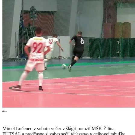
Mimel Lučenec v sobotu večer v šlágri porazil MŠK Žilina
FUTSAL a predčasne si zabezpečil víťazstvo v celkovej tabuľke.