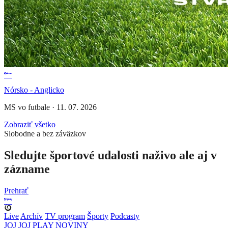
Nórsko - Anglicko
MS vo futbale
·
11. 07. 2026
Zobraziť všetko
Slobodne a bez záväzkov
Sledujte športové udalosti naživo ale aj v
zázname
Prehrať
Live
Archív
TV program
Športy
Podcasty
JOJ
JOJ PLAY
NOVINY