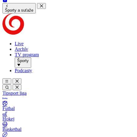
Športy a suťaže
Live
Archív
TV program
Športy
Podcasty
Tipsport liga
Futbal
Hokej
Basketbal