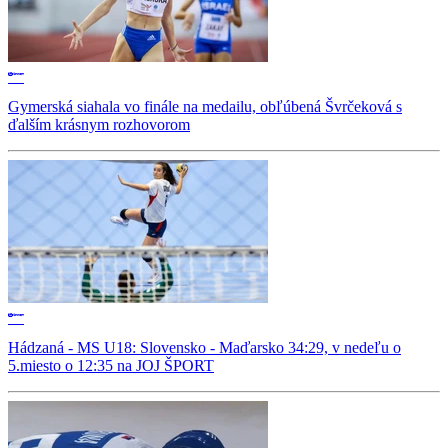
Gymerská siahala vo finále na medailu, obľúbená Švrčeková s
ďalším krásnym rozhovorom
Hádzaná - MS U18: Slovensko - Maďarsko 34:29, v nedeľu o
5.miesto o 12:35 na JOJ ŠPORT