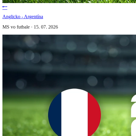
Anglicko - Argentína
MS vo futbale
·
15. 07. 2026