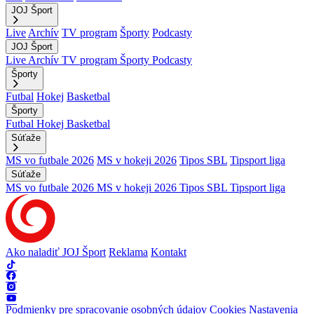
JOJ Šport
Live
Archív
TV program
Športy
Podcasty
JOJ Šport
Live
Archív
TV program
Športy
Podcasty
Športy
Futbal
Hokej
Basketbal
Športy
Futbal
Hokej
Basketbal
Súťaže
MS vo futbale 2026
MS v hokeji 2026
Tipos SBL
Tipsport liga
Súťaže
MS vo futbale 2026
MS v hokeji 2026
Tipos SBL
Tipsport liga
Ako naladiť JOJ Šport
Reklama
Kontakt
Podmienky pre spracovanie osobných údajov
Cookies
Nastavenia