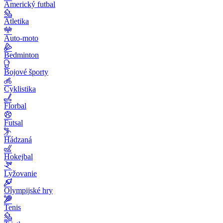
Americký futbal
Atletika
Auto-moto
Bedminton
Bojové športy
Cyklistika
Florbal
Futsal
Hádzaná
Hokejbal
Lyžovanie
Olympijské hry
Tenis