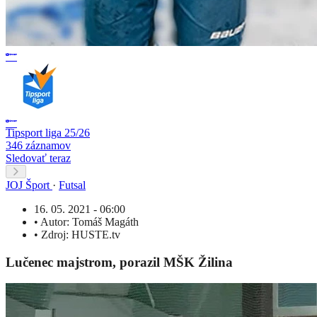
Tipsport liga 25/26
346 záznamov
Sledovať teraz
JOJ Šport
·
Futsal
16. 05. 2021 - 06:00
•
Autor:
Tomáš Magáth
•
Zdroj:
HUSTE.tv
Lučenec majstrom, porazil MŠK Žilina