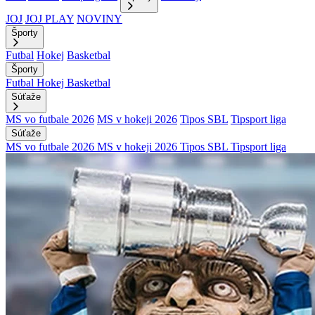
JOJ
JOJ PLAY
NOVINY
Športy
Futbal
Hokej
Basketbal
Športy
Futbal
Hokej
Basketbal
Súťaže
MS vo futbale 2026
MS v hokeji 2026
Tipos SBL
Tipsport liga
Súťaže
MS vo futbale 2026
MS v hokeji 2026
Tipos SBL
Tipsport liga