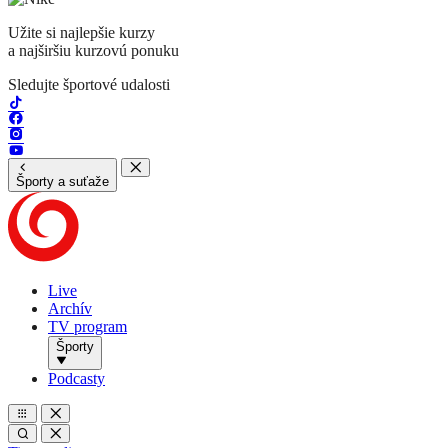
Užite si najlepšie kurzy
a najširšiu kurzovú ponuku
Sledujte športové udalosti
Športy a suťaže
Live
Archív
TV program
Športy
Podcasty