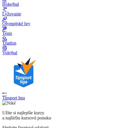
Hokejbal
Lyžovanie
Olympijské hry
Tenis
Triatlon
Volejbal
Tipsport liga
Užite si najlepšie kurzy
a najširšiu kurzovú ponuku
Sledujte športové udalosti