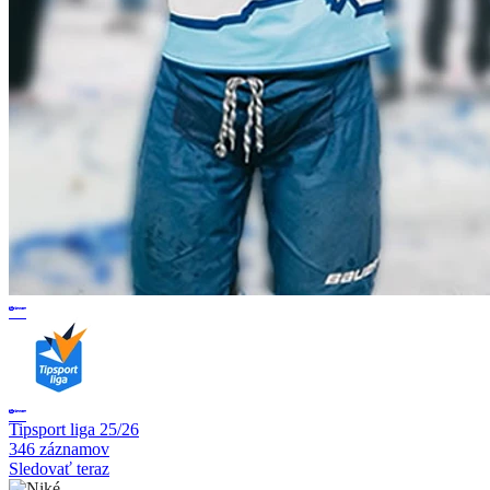
Tipsport liga 25/26
346 záznamov
Sledovať teraz