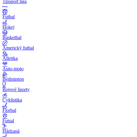
Tipsport liga
Futbal
Hokej
Basketbal
Americký futbal
Atletika
Auto-moto
Bedminton
Bojové športy
Cyklistika
Florbal
Futsal
Hádzaná