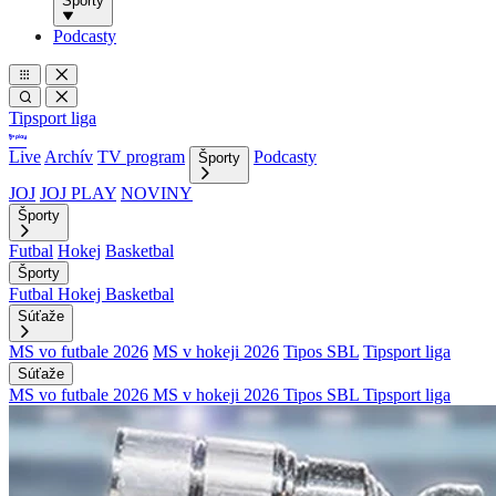
Športy
Podcasty
Tipsport liga
Live
Archív
TV program
Podcasty
Športy
JOJ
JOJ PLAY
NOVINY
Športy
Futbal
Hokej
Basketbal
Športy
Futbal
Hokej
Basketbal
Súťaže
MS vo futbale 2026
MS v hokeji 2026
Tipos SBL
Tipsport liga
Súťaže
MS vo futbale 2026
MS v hokeji 2026
Tipos SBL
Tipsport liga