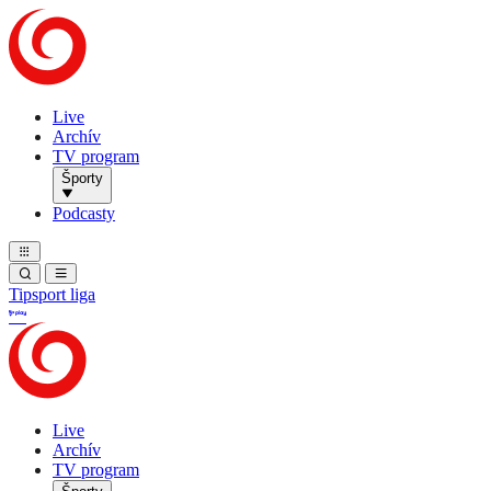
Live
Archív
TV program
Športy
Podcasty
Tipsport liga
Live
Archív
TV program