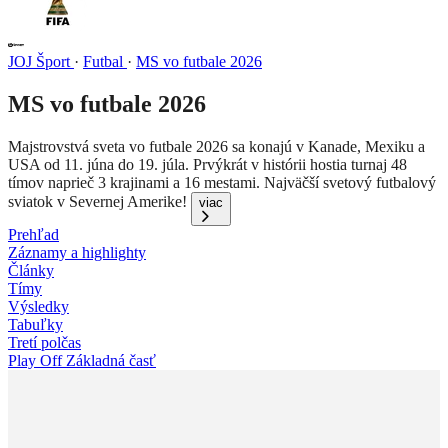
JOJ Šport
·
Futbal
·
MS vo futbale 2026
MS vo futbale 2026
Majstrovstvá sveta vo futbale 2026 sa konajú v Kanade, Mexiku a
USA od 11. júna do 19. júla. Prvýkrát v histórii hostia turnaj 48
tímov naprieč 3 krajinami a 16 mestami. Najväčší svetový futbalový
sviatok v Severnej Amerike!
viac
Prehľad
Záznamy a highlighty
Články
Tímy
Výsledky
Tabuľky
Tretí polčas
Play Off
Základná časť