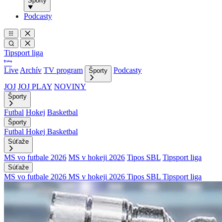
Športy
Podcasty
Tipsport liga
Live
Archív
TV program
Podcasty
Športy
JOJ
JOJ PLAY
NOVINY
Športy
Futbal
Hokej
Basketbal
Športy
Futbal
Hokej
Basketbal
Súťaže
MS vo futbale 2026
MS v hokeji 2026
Tipos SBL
Tipsport liga
Súťaže
MS vo futbale 2026
MS v hokeji 2026
Tipos SBL
Tipsport liga