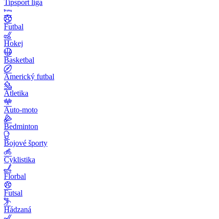
Tipsport liga
Futbal
Hokej
Basketbal
Americký futbal
Atletika
Auto-moto
Bedminton
Bojové športy
Cyklistika
Florbal
Futsal
Hádzaná