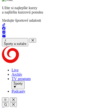
Užite si najlepšie kurzy
a najširšiu kurzovú ponuku
Sledujte športové udalosti
Športy a suťaže
Live
Archív
TV program
Športy
Podcasty