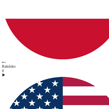
Rakúsko
0