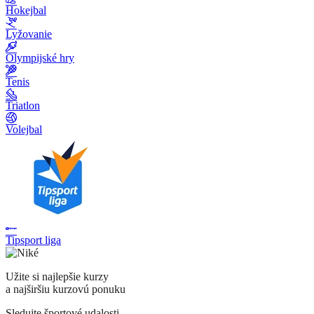
Hokejbal
Lyžovanie
Olympijské hry
Tenis
Triatlon
Volejbal
Tipsport liga
Užite si najlepšie kurzy
a najširšiu kurzovú ponuku
Sledujte športové udalosti