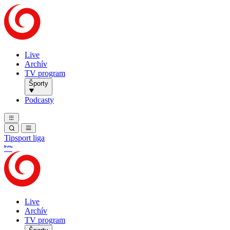
Live
Archív
TV program
Športy
Podcasty
Tipsport liga
Live
Archív
TV program