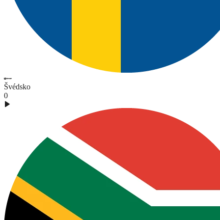
Švédsko
0