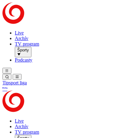
Live
Archív
TV program
Športy
Podcasty
Tipsport liga
Live
Archív
TV program