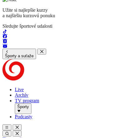
Užite si najlepšie kurzy
a najširšiu kurzovú ponuku
Sledujte športové udalosti
Športy a suťaže
Live
Archív
TV program
Športy
Podcasty