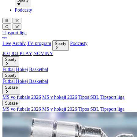
Športy
Podcasty
Tipsport liga
Live
Archív
TV program
Podcasty
Športy
JOJ
JOJ PLAY
NOVINY
Športy
Futbal
Hokej
Basketbal
Športy
Futbal
Hokej
Basketbal
Súťaže
MS vo futbale 2026
MS v hokeji 2026
Tipos SBL
Tipsport liga
Súťaže
MS vo futbale 2026
MS v hokeji 2026
Tipos SBL
Tipsport liga