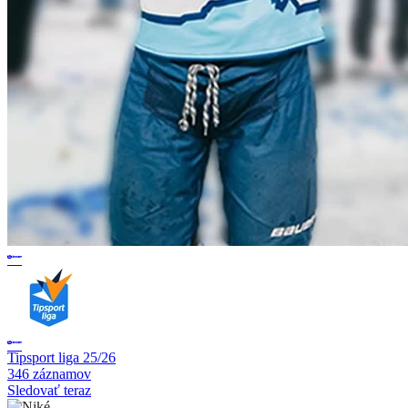
Tipsport liga 25/26
346 záznamov
Sledovať teraz