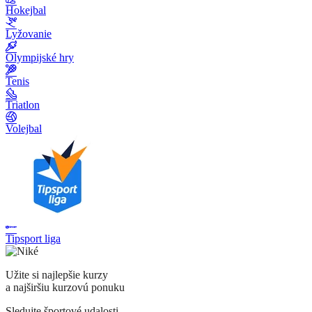
Hokejbal
Lyžovanie
Olympijské hry
Tenis
Triatlon
Volejbal
Tipsport liga
Užite si najlepšie kurzy
a najširšiu kurzovú ponuku
Sledujte športové udalosti