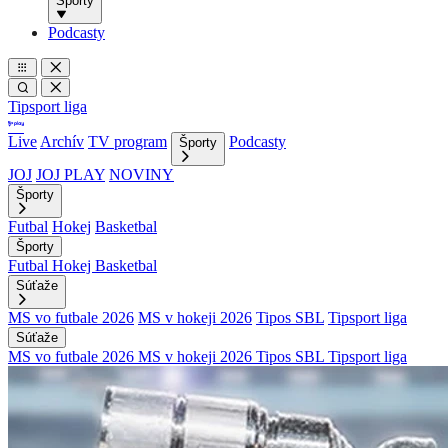
Športy
Podcasty
Tipsport liga
Live
Archív
TV program
Podcasty
Športy
JOJ
JOJ PLAY
NOVINY
Športy
Futbal
Hokej
Basketbal
Športy
Futbal
Hokej
Basketbal
Súťaže
MS vo futbale 2026
MS v hokeji 2026
Tipos SBL
Tipsport liga
Súťaže
MS vo futbale 2026
MS v hokeji 2026
Tipos SBL
Tipsport liga