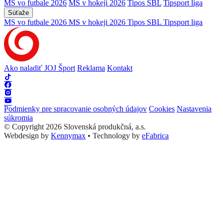
MS vo futbale 2026
MS v hokeji 2026
Tipos SBL
Tipsport liga
Súťaže
MS vo futbale 2026
MS v hokeji 2026
Tipos SBL
Tipsport liga
Ako naladiť JOJ Šport
Reklama
Kontakt
Podmienky pre spracovanie osobných údajov
Cookies
Nastavenia
súkromia
© Copyright 2026 Slovenská produkčná, a.s.
Webdesign by
Kennymax
•
Technology by
eFabrica