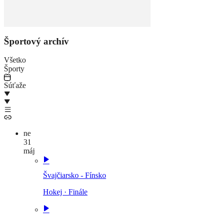
Športový archív
Všetko
Športy
Súťaže
ne
31
máj
Švajčiarsko - Fínsko
Hokej
·
Finále