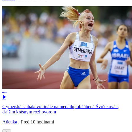
Gymerská siahala vo finále na medailu, obľúbená Švrčeková s
ďalším krásnym rozhovorom
Atletika
·
Pred 10 hodinami