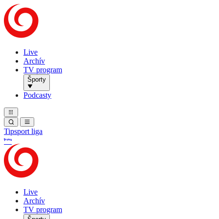
Live
Archív
TV program
Športy
Podcasty
Tipsport liga
Live
Archív
TV program