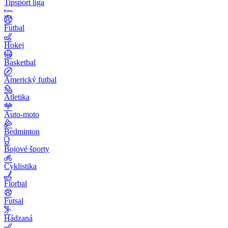
Tipsport liga
Futbal
Hokej
Basketbal
Americký futbal
Atletika
Auto-moto
Bedminton
Bojové športy
Cyklistika
Florbal
Futsal
Hádzaná