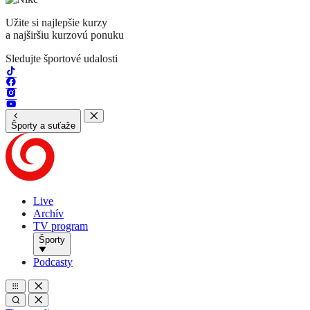
Užite si najlepšie kurzy
a najširšiu kurzovú ponuku
Sledujte športové udalosti
Športy a suťaže
Live
Archív
TV program
Športy
Podcasty