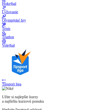
Hokejbal
Lyžovanie
Olympijské hry
Tenis
Triatlon
Volejbal
Tipsport liga
Užite si najlepšie kurzy
a najširšiu kurzovú ponuku
Sledujte športové udalosti