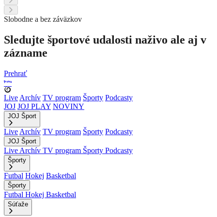
Slobodne a bez záväzkov
Sledujte športové udalosti naživo ale aj v
zázname
Prehrať
Live
Archív
TV program
Športy
Podcasty
JOJ
JOJ PLAY
NOVINY
JOJ Šport
Live
Archív
TV program
Športy
Podcasty
JOJ Šport
Live
Archív
TV program
Športy
Podcasty
Športy
Futbal
Hokej
Basketbal
Športy
Futbal
Hokej
Basketbal
Súťaže