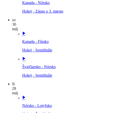
Kanada - Nórsko
Hokej
·
Zápas o 3. miesto
so
30
máj
Kanada - Fínsko
Hokej
·
Semifinále
Švajčiarsko - Nórsko
Hokej
·
Semifinále
št
28
máj
Nórsko - Lotyšsko