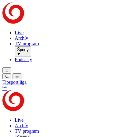
Live
Archív
TV program
Športy
Podcasty
Tipsport liga
Live
Archív
TV program