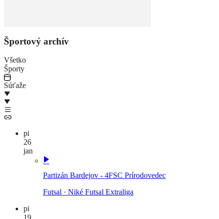
Športový archív
Všetko
Športy
Súťaže
pi
26
jan
Partizán Bardejov - 4FSC Prírodovedec
Futsal
·
Niké Futsal Extraliga
pi
19