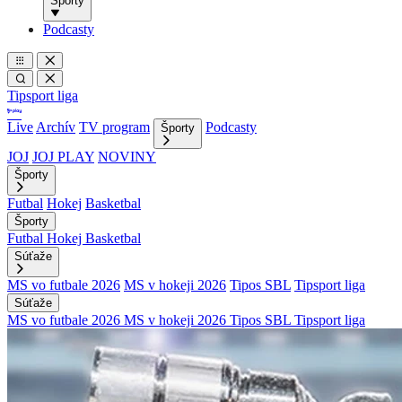
Športy
Podcasty
Tipsport liga
Live
Archív
TV program
Podcasty
Športy
JOJ
JOJ PLAY
NOVINY
Športy
Futbal
Hokej
Basketbal
Športy
Futbal
Hokej
Basketbal
Súťaže
MS vo futbale 2026
MS v hokeji 2026
Tipos SBL
Tipsport liga
Súťaže
MS vo futbale 2026
MS v hokeji 2026
Tipos SBL
Tipsport liga