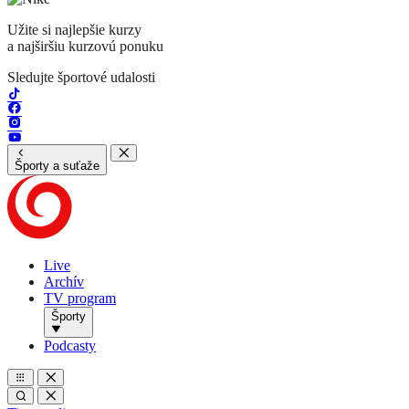
Užite si najlepšie kurzy
a najširšiu kurzovú ponuku
Sledujte športové udalosti
Športy a suťaže
Live
Archív
TV program
Športy
Podcasty