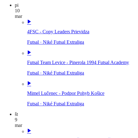
pi
10
mar
4FSC - Copy Leaders Prievidza
Futsal
·
Niké Futsal Extraliga
Futsal Team Levice - Pinerola 1994 Futsal Academy
Futsal
·
Niké Futsal Extraliga
Mimel Lučenec - Podpor Pohyb Košice
Futsal
·
Niké Futsal Extraliga
št
9
mar