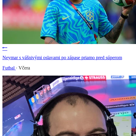
Neymar s vášnivými oslavami po zápase priamo pred súperom
Futbal
·
Včera