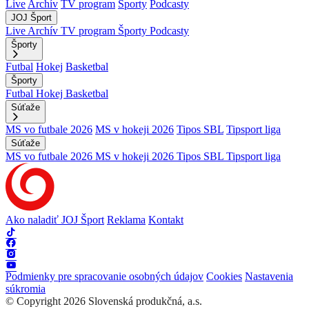
Live
Archív
TV program
Športy
Podcasty
JOJ Šport
Live
Archív
TV program
Športy
Podcasty
Športy
Futbal
Hokej
Basketbal
Športy
Futbal
Hokej
Basketbal
Súťaže
MS vo futbale 2026
MS v hokeji 2026
Tipos SBL
Tipsport liga
Súťaže
MS vo futbale 2026
MS v hokeji 2026
Tipos SBL
Tipsport liga
Ako naladiť JOJ Šport
Reklama
Kontakt
Podmienky pre spracovanie osobných údajov
Cookies
Nastavenia
súkromia
© Copyright 2026 Slovenská produkčná, a.s.