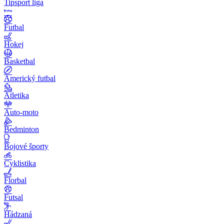
Tipsport liga
Futbal
Hokej
Basketbal
Americký futbal
Atletika
Auto-moto
Bedminton
Bojové športy
Cyklistika
Florbal
Futsal
Hádzaná