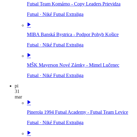
Futsal Team Komárno - Copy Leaders Prievidza
Futsal
·
Niké Futsal Extraliga
MIBA Banská Bystrica - Podpor Pohyb Košice
Futsal
·
Niké Futsal Extraliga
MŠK Mayerson Nové Zámky - Mimel Lučenec
Futsal
·
Niké Futsal Extraliga
pi
31
mar
Pinerola 1994 Futsal Academy - Futsal Team Levice
Futsal
·
Niké Futsal Extraliga