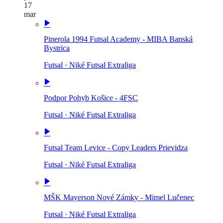
17
mar
Pinerola 1994 Futsal Academy - MIBA Banská
Bystrica
Futsal
·
Niké Futsal Extraliga
Podpor Pohyb Košice - 4FSC
Futsal
·
Niké Futsal Extraliga
Futsal Team Levice - Copy Leaders Prievidza
Futsal
·
Niké Futsal Extraliga
MŠK Mayerson Nové Zámky - Mimel Lučenec
Futsal
·
Niké Futsal Extraliga