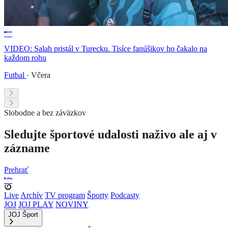
VIDEO: Salah pristál v Turecku. Tisíce fanúšikov ho čakalo na
každom rohu
Futbal
·
Včera
Slobodne a bez záväzkov
Sledujte športové udalosti naživo ale aj v
zázname
Prehrať
Live
Archív
TV program
Športy
Podcasty
JOJ
JOJ PLAY
NOVINY
JOJ Šport