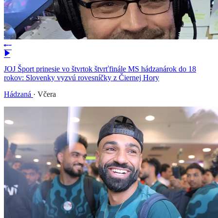
JOJ Šport prinesie vo štvrtok štvrťfinále MS hádzanárok do 18
rokov: Slovenky vyzvú rovesníčky z Čiernej Hory
Hádzaná
·
Včera