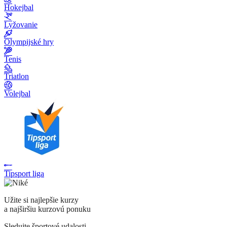
Hokejbal
Lyžovanie
Olympijské hry
Tenis
Triatlon
Volejbal
Tipsport liga
Užite si najlepšie kurzy
a najširšiu kurzovú ponuku
Sledujte športové udalosti