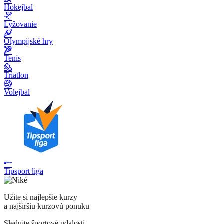
Hokejbal
Lyžovanie
Olympijské hry
Tenis
Triatlon
Volejbal
Tipsport liga
Užite si najlepšie kurzy
a najširšiu kurzovú ponuku
Sledujte športové udalosti