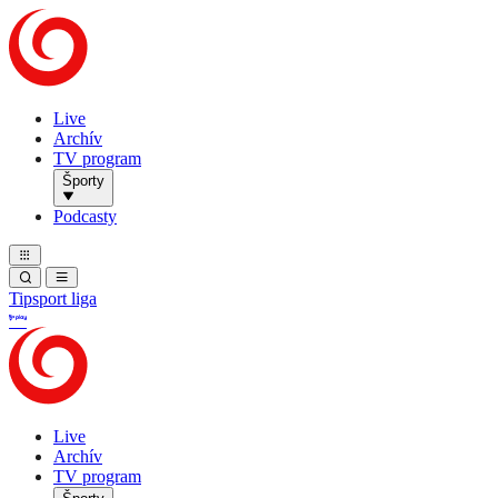
Live
Archív
TV program
Športy
Podcasty
Tipsport liga
Live
Archív
TV program