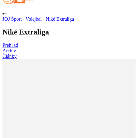
JOJ Šport
·
Volejbal
·
Niké Extraliga
Niké Extraliga
Prehľad
Archív
Články