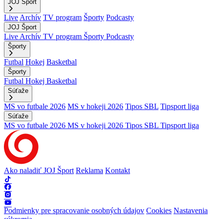
JOJ Šport
Live
Archív
TV program
Športy
Podcasty
JOJ Šport
Live
Archív
TV program
Športy
Podcasty
Športy
Futbal
Hokej
Basketbal
Športy
Futbal
Hokej
Basketbal
Súťaže
MS vo futbale 2026
MS v hokeji 2026
Tipos SBL
Tipsport liga
Súťaže
MS vo futbale 2026
MS v hokeji 2026
Tipos SBL
Tipsport liga
Ako naladiť JOJ Šport
Reklama
Kontakt
Podmienky pre spracovanie osobných údajov
Cookies
Nastavenia