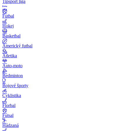
Tipsport liga
Futbal
Hokej
Basketbal
Americký futbal
Atletika
Auto-moto
Bedminton
Bojové športy
Cyklistika
Florbal
Futsal
Hádzaná