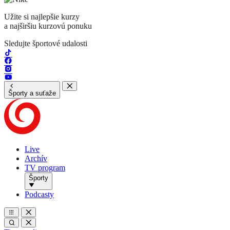
Užite si najlepšie kurzy
a najširšiu kurzovú ponuku
Sledujte športové udalosti
Športy a suťaže
Live
Archív
TV program
Športy
Podcasty