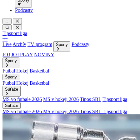
Športy
Podcasty
Tipsport liga
Live
Archív
TV program
Podcasty
Športy
JOJ
JOJ PLAY
NOVINY
Športy
Futbal
Hokej
Basketbal
Športy
Futbal
Hokej
Basketbal
Súťaže
MS vo futbale 2026
MS v hokeji 2026
Tipos SBL
Tipsport liga
Súťaže
MS vo futbale 2026
MS v hokeji 2026
Tipos SBL
Tipsport liga