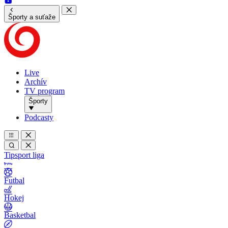
Športy a suťaže
Live
Archív
TV program
Športy
Podcasty
Tipsport liga
Futbal
Hokej
Basketbal