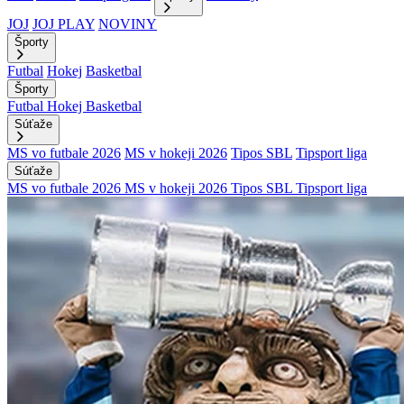
JOJ
JOJ PLAY
NOVINY
Športy
Futbal
Hokej
Basketbal
Športy
Futbal
Hokej
Basketbal
Súťaže
MS vo futbale 2026
MS v hokeji 2026
Tipos SBL
Tipsport liga
Súťaže
MS vo futbale 2026
MS v hokeji 2026
Tipos SBL
Tipsport liga