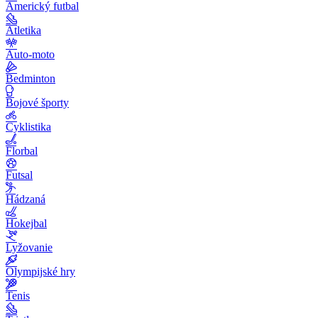
Americký futbal
Atletika
Auto-moto
Bedminton
Bojové športy
Cyklistika
Florbal
Futsal
Hádzaná
Hokejbal
Lyžovanie
Olympijské hry
Tenis