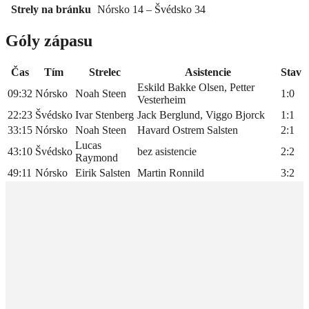
Strely na bránku
Nórsko 14 – Švédsko 34
Góly zápasu
Čas
Tím
Strelec
Asistencie
Stav
Eskild Bakke Olsen, Petter
09:32
Nórsko
Noah Steen
1:0
Vesterheim
22:23
Švédsko
Ivar Stenberg
Jack Berglund, Viggo Bjorck
1:1
33:15
Nórsko
Noah Steen
Havard Ostrem Salsten
2:1
Lucas
43:10
Švédsko
bez asistencie
2:2
Raymond
49:11
Nórsko
Eirik Salsten
Martin Ronnild
3:2