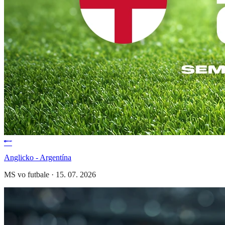
Anglicko - Argentína
MS vo futbale
·
15. 07. 2026