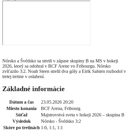
Nórsko a Švédsko sa stretli v zápase skupiny B na MS v hokeji
2026, ktorý sa odohral v BCF Arene vo Fribourgu. Nórsko
zvíťazilo 3:2. Noah Steen strelil dva góly a Eirik Salsten rozhodol v
tretej tretine v oslabení.
Základné informácie
Dátum a čas
23.05.2026 20:20
Miesto konania
BCF Arena, Fribourg
Súťaž
Majstrovstvá sveta v hokeji 2026 – skupina B
Výsledok
Nórsko - Švédsko 3:2
Skóre po tretinách
1:0, 1:1, 1:1