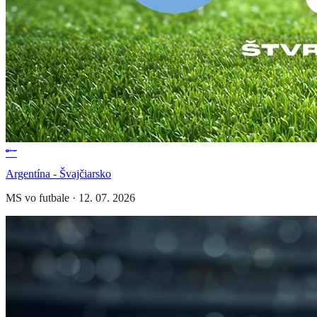
Argentína - Švajčiarsko
MS vo futbale
·
12. 07. 2026