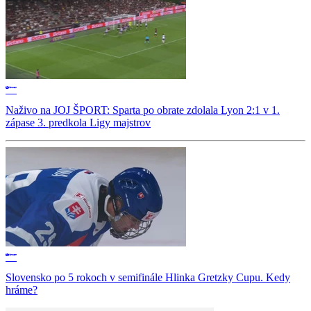
Naživo na JOJ ŠPORT: Sparta po obrate zdolala Lyon 2:1 v 1.
zápase 3. predkola Ligy majstrov
Slovensko po 5 rokoch v semifinále Hlinka Gretzky Cupu. Kedy
hráme?