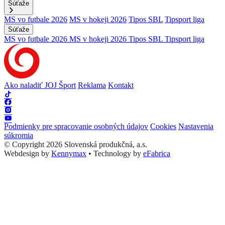
Súťaže
MS vo futbale 2026
MS v hokeji 2026
Tipos SBL
Tipsport liga
Súťaže
MS vo futbale 2026
MS v hokeji 2026
Tipos SBL
Tipsport liga
Ako naladiť JOJ Šport
Reklama
Kontakt
Podmienky pre spracovanie osobných údajov
Cookies
Nastavenia
súkromia
© Copyright 2026 Slovenská produkčná, a.s.
Webdesign by
Kennymax
•
Technology by
eFabrica