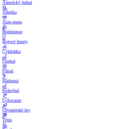
Americký futbal
Atletika
Auto-moto
Bedminton
Bojové športy
Cyklistika
Florbal
Futsal
Hádzaná
Hokejbal
Lyžovanie
Olympijské hry
Tenis