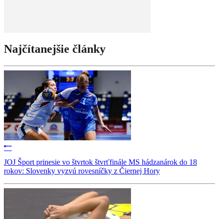
Najčítanejšie články
JOJ Šport prinesie vo štvrtok štvrťfinále MS hádzanárok do 18
rokov: Slovenky vyzvú rovesníčky z Čiernej Hory