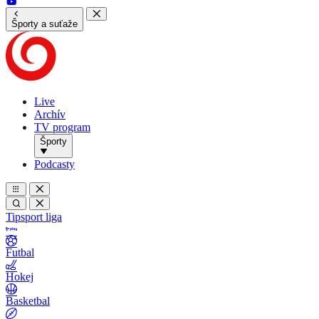
Športy a suťaže
Live
Archív
TV program
Športy
Podcasty
Tipsport liga
Futbal
Hokej
Basketbal