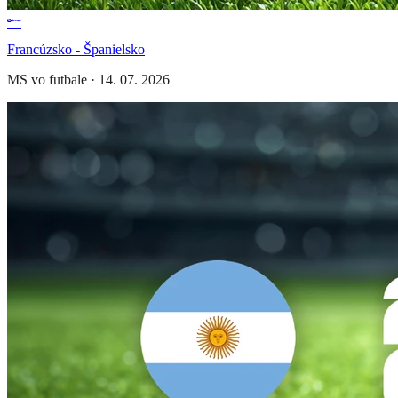
Francúzsko - Španielsko
MS vo futbale
·
14. 07. 2026