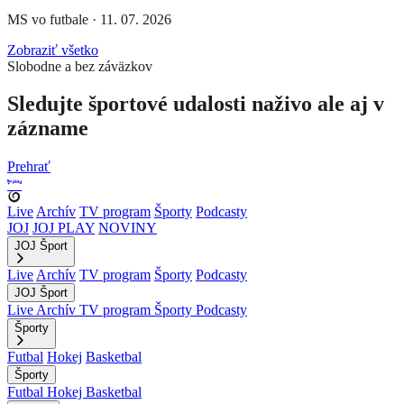
MS vo futbale
·
11. 07. 2026
Zobraziť všetko
Slobodne a bez záväzkov
Sledujte športové udalosti naživo ale aj v
zázname
Prehrať
Live
Archív
TV program
Športy
Podcasty
JOJ
JOJ PLAY
NOVINY
JOJ Šport
Live
Archív
TV program
Športy
Podcasty
JOJ Šport
Live
Archív
TV program
Športy
Podcasty
Športy
Futbal
Hokej
Basketbal
Športy
Futbal
Hokej
Basketbal