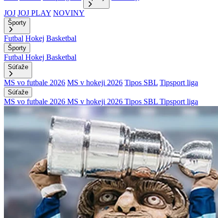
JOJ
JOJ PLAY
NOVINY
Športy
Futbal
Hokej
Basketbal
Športy
Futbal
Hokej
Basketbal
Súťaže
MS vo futbale 2026
MS v hokeji 2026
Tipos SBL
Tipsport liga
Súťaže
MS vo futbale 2026
MS v hokeji 2026
Tipos SBL
Tipsport liga