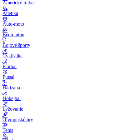
Americký futbal
Atletika
Auto-moto
Bedminton
Bojové športy
Cyklistika
Florbal
Futsal
Hádzaná
Hokejbal
Lyžovanie
Olympijské hry
Tenis