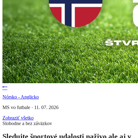
Nórsko - Anglicko
MS vo futbale
·
11. 07. 2026
Zobraziť všetko
Slobodne a bez záväzkov
Sledujte športové udalosti naživo ale aj v