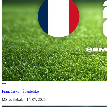
Francúzsko - Španielsko
MS vo futbale
·
14. 07. 2026