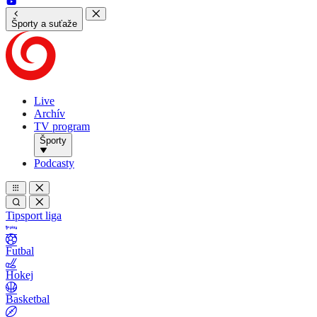
Športy a suťaže
Live
Archív
TV program
Športy
Podcasty
Tipsport liga
Futbal
Hokej
Basketbal