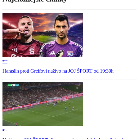
Haraslín proti Greifovi naživo na JOJ ŠPORT od 19:30h