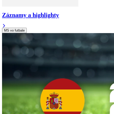
Záznamy a highlighty
MS vo futbale