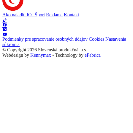
Ako naladiť JOJ Šport
Reklama
Kontakt
Podmienky pre spracovanie osobných údajov
Cookies
Nastavenia
súkromia
© Copyright 2026 Slovenská produkčná, a.s.
Webdesign by
Kennymax
•
Technology by
eFabrica