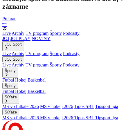
zázname
Prehrať
Live
Archív
TV program
Športy
Podcasty
JOJ
JOJ PLAY
NOVINY
JOJ Šport
Live
Archív
TV program
Športy
Podcasty
JOJ Šport
Live
Archív
TV program
Športy
Podcasty
Športy
Futbal
Hokej
Basketbal
Športy
Futbal
Hokej
Basketbal
Súťaže
MS vo futbale 2026
MS v hokeji 2026
Tipos SBL
Tipsport liga
Súťaže
MS vo futbale 2026
MS v hokeji 2026
Tipos SBL
Tipsport liga