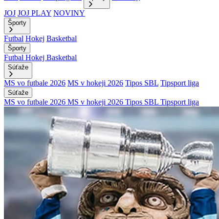
JOJ
JOJ PLAY
NOVINY
Športy
Futbal
Hokej
Basketbal
Športy
Futbal
Hokej
Basketbal
Súťaže
MS vo futbale 2026
MS v hokeji 2026
Tipos SBL
Tipsport liga
Súťaže
MS vo futbale 2026
MS v hokeji 2026
Tipos SBL
Tipsport liga