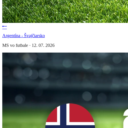
Argentína - Švajčiarsko
MS vo futbale
·
12. 07. 2026