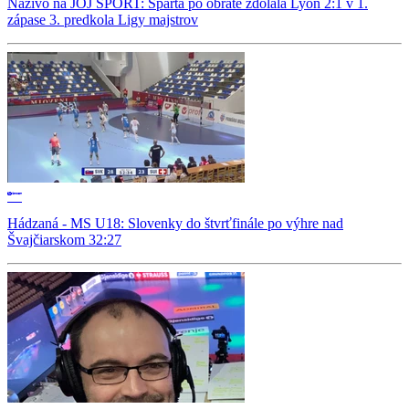
Naživo na JOJ ŠPORT: Sparta po obrate zdolala Lyon 2:1 v 1.
zápase 3. predkola Ligy majstrov
Hádzaná - MS U18: Slovenky do štvrťfinále po výhre nad
Švajčiarskom 32:27