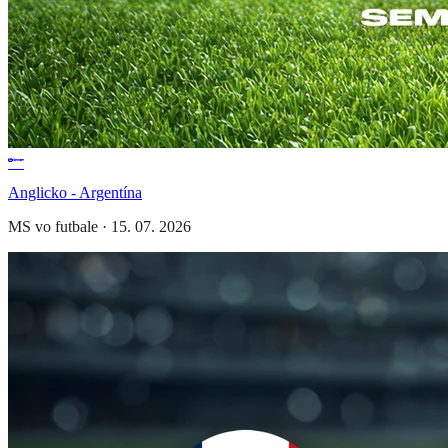
Anglicko - Argentína
MS vo futbale
·
15. 07. 2026