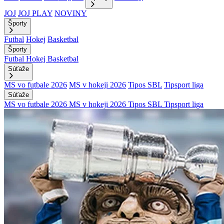
JOJ
JOJ PLAY
NOVINY
Športy
Futbal
Hokej
Basketbal
Športy
Futbal
Hokej
Basketbal
Súťaže
MS vo futbale 2026
MS v hokeji 2026
Tipos SBL
Tipsport liga
Súťaže
MS vo futbale 2026
MS v hokeji 2026
Tipos SBL
Tipsport liga