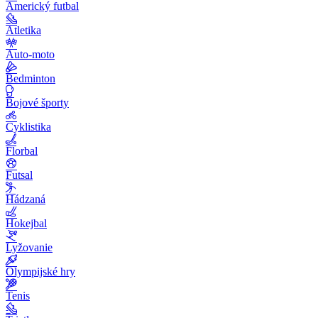
Americký futbal
Atletika
Auto-moto
Bedminton
Bojové športy
Cyklistika
Florbal
Futsal
Hádzaná
Hokejbal
Lyžovanie
Olympijské hry
Tenis