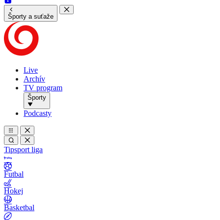
Športy a suťaže
Live
Archív
TV program
Športy
Podcasty
Tipsport liga
Futbal
Hokej
Basketbal