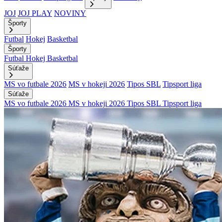
JOJ
JOJ PLAY
NOVINY
Športy
Futbal
Hokej
Basketbal
Športy
Futbal
Hokej
Basketbal
Súťaže
MS vo futbale 2026
MS v hokeji 2026
Tipos SBL
Tipsport liga
Súťaže
MS vo futbale 2026
MS v hokeji 2026
Tipos SBL
Tipsport liga