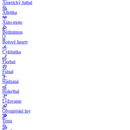
Americký futbal
Atletika
Auto-moto
Bedminton
Bojové športy
Cyklistika
Florbal
Futsal
Hádzaná
Hokejbal
Lyžovanie
Olympijské hry
Tenis