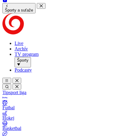
Športy a suťaže
Live
Archív
TV program
Športy
Podcasty
Tipsport liga
Futbal
Hokej
Basketbal