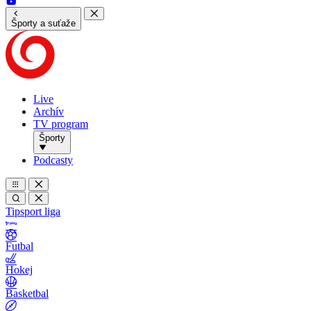
Športy a suťaže
Live
Archív
TV program
Športy
Podcasty
Tipsport liga
Futbal
Hokej
Basketbal