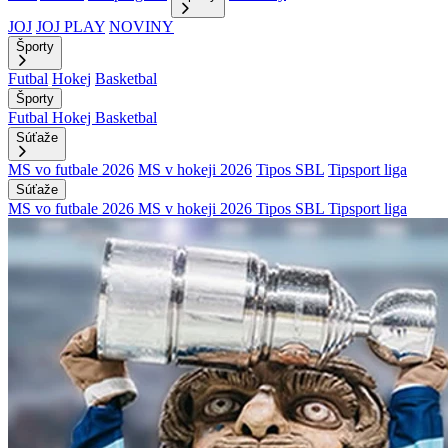
JOJ
JOJ PLAY
NOVINY
Športy
Futbal
Hokej
Basketbal
Športy
Futbal
Hokej
Basketbal
Súťaže
MS vo futbale 2026
MS v hokeji 2026
Tipos SBL
Tipsport liga
Súťaže
MS vo futbale 2026
MS v hokeji 2026
Tipos SBL
Tipsport liga