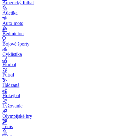
Americký futbal
Atletika
Auto-moto
Bedminton
Bojové športy
Cyklistika
Florbal
Futsal
Hádzaná
Hokejbal
Lyžovanie
Olympijské hry
Tenis