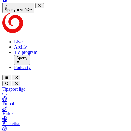
Športy a suťaže
Live
Archív
TV program
Športy
Podcasty
Tipsport liga
Futbal
Hokej
Basketbal