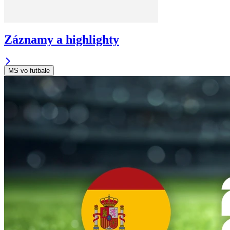
Záznamy a highlighty
MS vo futbale