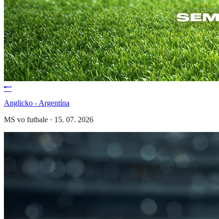
Anglicko - Argentína
MS vo futbale
·
15. 07. 2026