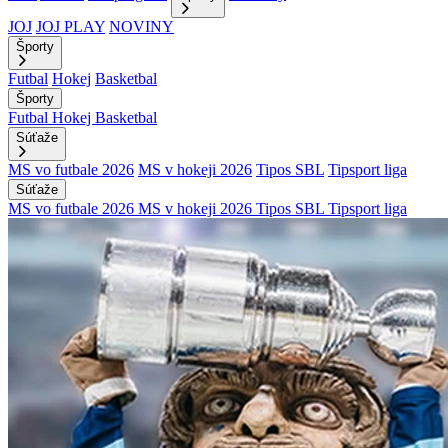
JOJ
JOJ PLAY
NOVINY
Športy
Futbal
Hokej
Basketbal
Športy
Futbal
Hokej
Basketbal
Súťaže
MS vo futbale 2026
MS v hokeji 2026
Tipos SBL
Tipsport liga
Súťaže
MS vo futbale 2026
MS v hokeji 2026
Tipos SBL
Tipsport liga