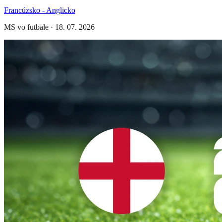
Francúzsko - Anglicko
MS vo futbale
·
18. 07. 2026