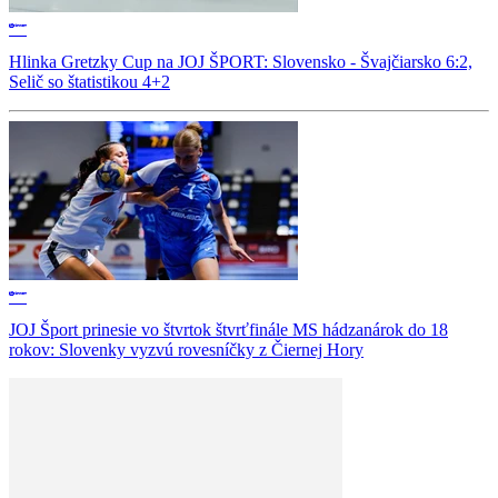
Hlinka Gretzky Cup na JOJ ŠPORT: Slovensko - Švajčiarsko 6:2,
Selič so štatistikou 4+2
JOJ Šport prinesie vo štvrtok štvrťfinále MS hádzanárok do 18
rokov: Slovenky vyzvú rovesníčky z Čiernej Hory