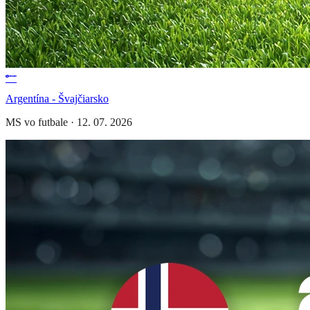
Argentína - Švajčiarsko
MS vo futbale
·
12. 07. 2026