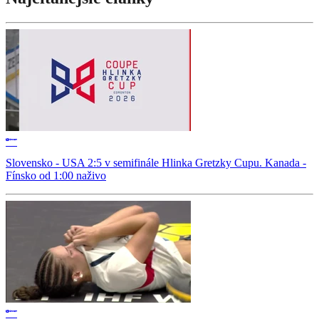
Slovensko - USA 2:5 v semifinále Hlinka Gretzky Cupu. Kanada -
Fínsko od 1:00 naživo