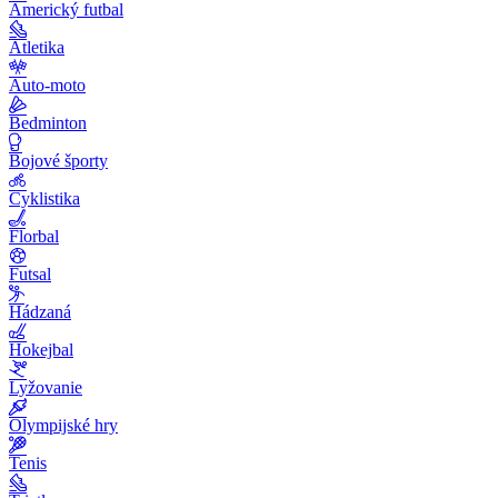
Americký futbal
Atletika
Auto-moto
Bedminton
Bojové športy
Cyklistika
Florbal
Futsal
Hádzaná
Hokejbal
Lyžovanie
Olympijské hry
Tenis