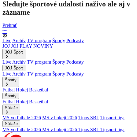
Sledujte športové udalosti naživo ale aj v
zázname
Prehrať
Live
Archív
TV program
Športy
Podcasty
JOJ
JOJ PLAY
NOVINY
JOJ Šport
Live
Archív
TV program
Športy
Podcasty
JOJ Šport
Live
Archív
TV program
Športy
Podcasty
Športy
Futbal
Hokej
Basketbal
Športy
Futbal
Hokej
Basketbal
Súťaže
MS vo futbale 2026
MS v hokeji 2026
Tipos SBL
Tipsport liga
Súťaže
MS vo futbale 2026
MS v hokeji 2026
Tipos SBL
Tipsport liga