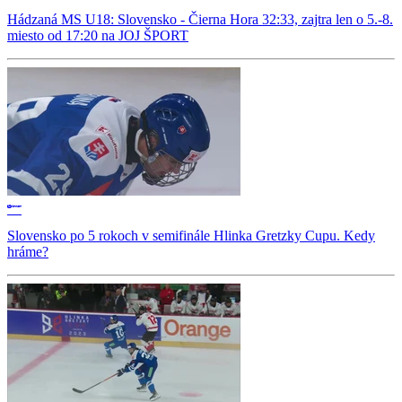
Hádzaná MS U18: Slovensko - Čierna Hora 32:33, zajtra len o 5.-8.
miesto od 17:20 na JOJ ŠPORT
Slovensko po 5 rokoch v semifinále Hlinka Gretzky Cupu. Kedy
hráme?