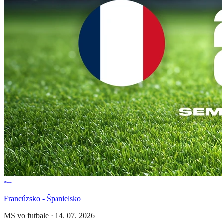
Francúzsko - Španielsko
MS vo futbale
·
14. 07. 2026