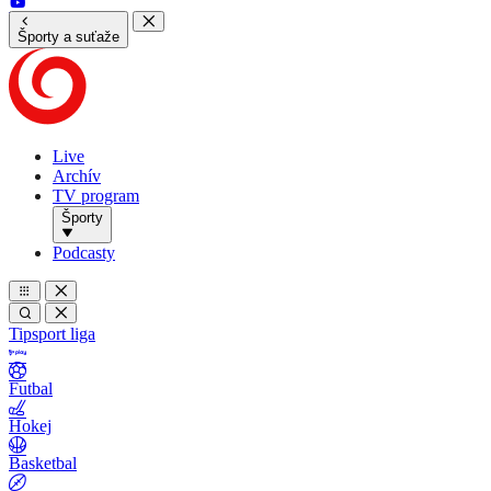
Športy a suťaže
Live
Archív
TV program
Športy
Podcasty
Tipsport liga
Futbal
Hokej
Basketbal