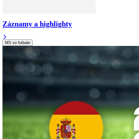
Záznamy a highlighty
MS vo futbale