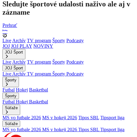
Sledujte športové udalosti naživo ale aj v
zázname
Prehrať
Live
Archív
TV program
Športy
Podcasty
JOJ
JOJ PLAY
NOVINY
JOJ Šport
Live
Archív
TV program
Športy
Podcasty
JOJ Šport
Live
Archív
TV program
Športy
Podcasty
Športy
Futbal
Hokej
Basketbal
Športy
Futbal
Hokej
Basketbal
Súťaže
MS vo futbale 2026
MS v hokeji 2026
Tipos SBL
Tipsport liga
Súťaže
MS vo futbale 2026
MS v hokeji 2026
Tipos SBL
Tipsport liga