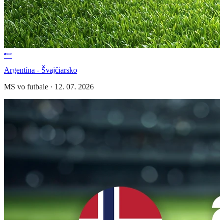
Argentína - Švajčiarsko
MS vo futbale
·
12. 07. 2026