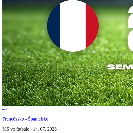
Francúzsko - Španielsko
MS vo futbale
·
14. 07. 2026