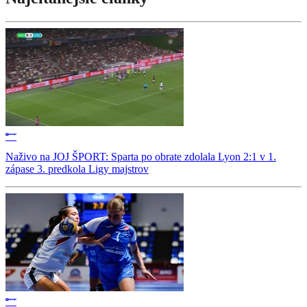
Naživo na JOJ ŠPORT: Sparta po obrate zdolala Lyon 2:1 v 1.
zápase 3. predkola Ligy majstrov