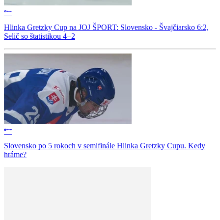
Hlinka Gretzky Cup na JOJ ŠPORT: Slovensko - Švajčiarsko 6:2,
Selič so štatistikou 4+2
Slovensko po 5 rokoch v semifinále Hlinka Gretzky Cupu. Kedy
hráme?