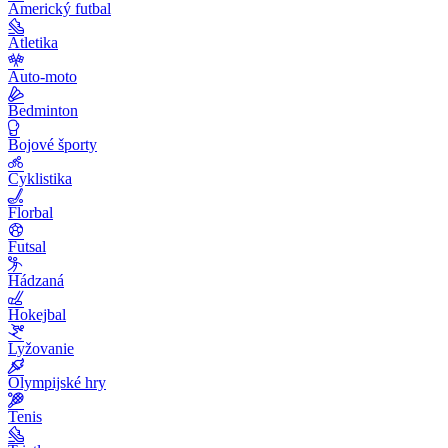
Americký futbal
Atletika
Auto-moto
Bedminton
Bojové športy
Cyklistika
Florbal
Futsal
Hádzaná
Hokejbal
Lyžovanie
Olympijské hry
Tenis