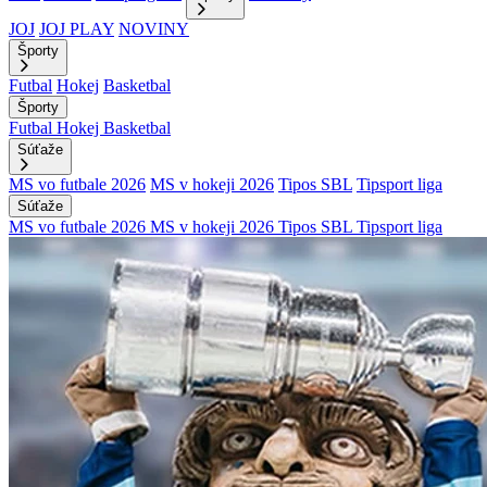
JOJ
JOJ PLAY
NOVINY
Športy
Futbal
Hokej
Basketbal
Športy
Futbal
Hokej
Basketbal
Súťaže
MS vo futbale 2026
MS v hokeji 2026
Tipos SBL
Tipsport liga
Súťaže
MS vo futbale 2026
MS v hokeji 2026
Tipos SBL
Tipsport liga