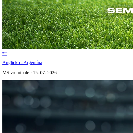
Anglicko - Argentína
MS vo futbale
·
15. 07. 2026