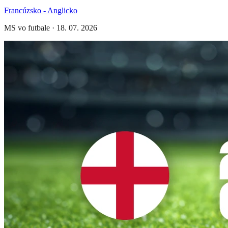
Francúzsko - Anglicko
MS vo futbale
·
18. 07. 2026