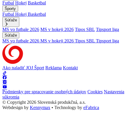
Futbal
Hokej
Basketbal
Športy
Futbal
Hokej
Basketbal
Súťaže
MS vo futbale 2026
MS v hokeji 2026
Tipos SBL
Tipsport liga
Súťaže
MS vo futbale 2026
MS v hokeji 2026
Tipos SBL
Tipsport liga
Ako naladiť JOJ Šport
Reklama
Kontakt
Podmienky pre spracovanie osobných údajov
Cookies
Nastavenia
súkromia
© Copyright 2026 Slovenská produkčná, a.s.
Webdesign by
Kennymax
•
Technology by
eFabrica