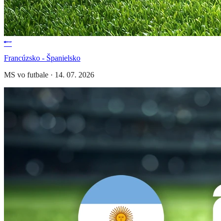
Francúzsko - Španielsko
MS vo futbale
·
14. 07. 2026