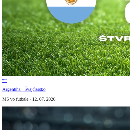
Argentína - Švajčiarsko
MS vo futbale
·
12. 07. 2026