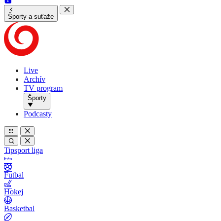
Športy a suťaže
Live
Archív
TV program
Športy
Podcasty
Tipsport liga
Futbal
Hokej
Basketbal