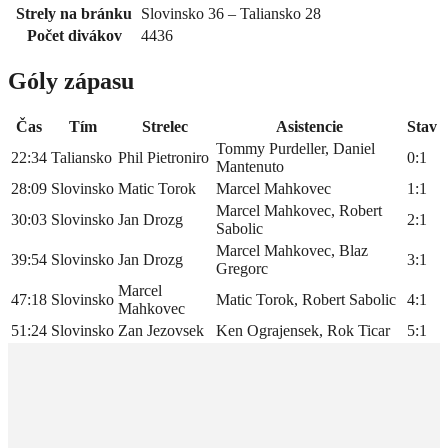
Strely na bránku
Slovinsko 36 – Taliansko 28
Počet divákov
4436
Góly zápasu
Čas
Tím
Strelec
Asistencie
Stav
Tommy Purdeller, Daniel
22:34
Taliansko
Phil Pietroniro
0:1
Mantenuto
28:09
Slovinsko
Matic Torok
Marcel Mahkovec
1:1
Marcel Mahkovec, Robert
30:03
Slovinsko
Jan Drozg
2:1
Sabolic
Marcel Mahkovec, Blaz
39:54
Slovinsko
Jan Drozg
3:1
Gregorc
Marcel
47:18
Slovinsko
Matic Torok, Robert Sabolic
4:1
Mahkovec
51:24
Slovinsko
Zan Jezovsek
Ken Ograjensek, Rok Ticar
5:1