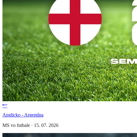
Anglicko - Argentína
MS vo futbale
·
15. 07. 2026