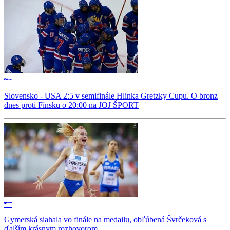
Slovensko - USA 2:5 v semifinále Hlinka Gretzky Cupu. O bronz
dnes proti Fínsku o 20:00 na JOJ ŠPORT
Gymerská siahala vo finále na medailu, obľúbená Švrčeková s
ďalším krásnym rozhovorom