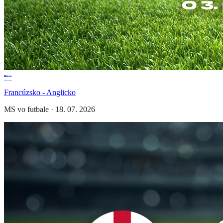
Francúzsko - Anglicko
MS vo futbale
·
18. 07. 2026