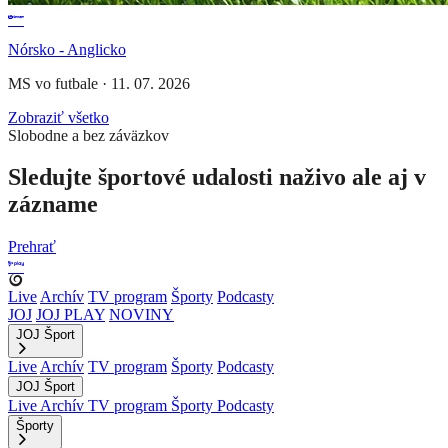
Nórsko - Anglicko
MS vo futbale
·
11. 07. 2026
Zobraziť všetko
Slobodne a bez záväzkov
Sledujte športové udalosti naživo ale aj v
zázname
Prehrať
Live
Archív
TV program
Športy
Podcasty
JOJ
JOJ PLAY
NOVINY
JOJ Šport
Live
Archív
TV program
Športy
Podcasty
JOJ Šport
Live
Archív
TV program
Športy
Podcasty
Športy