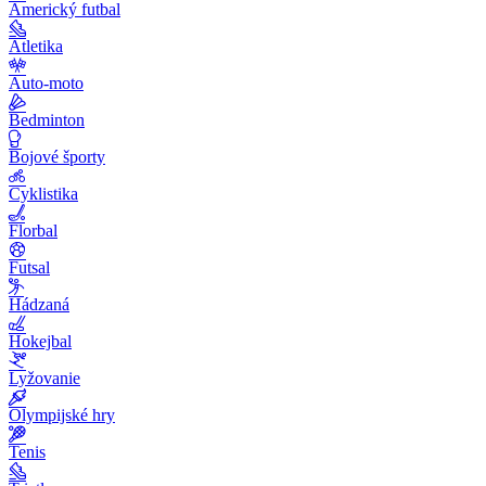
Americký futbal
Atletika
Auto-moto
Bedminton
Bojové športy
Cyklistika
Florbal
Futsal
Hádzaná
Hokejbal
Lyžovanie
Olympijské hry
Tenis