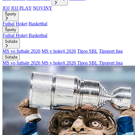
JOJ
JOJ PLAY
NOVINY
Športy
Futbal
Hokej
Basketbal
Športy
Futbal
Hokej
Basketbal
Súťaže
MS vo futbale 2026
MS v hokeji 2026
Tipos SBL
Tipsport liga
Súťaže
MS vo futbale 2026
MS v hokeji 2026
Tipos SBL
Tipsport liga