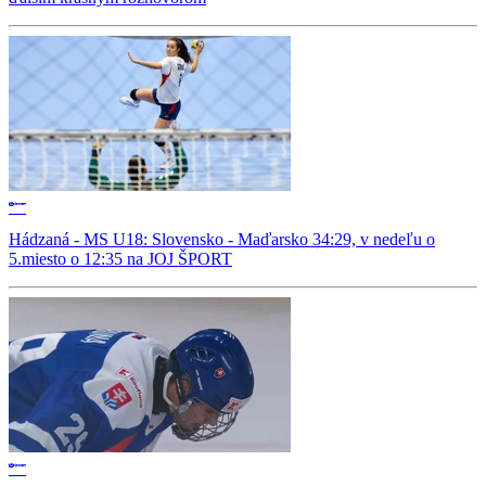
Hádzaná - MS U18: Slovensko - Maďarsko 34:29, v nedeľu o
5.miesto o 12:35 na JOJ ŠPORT