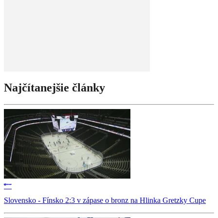
Najčítanejšie články
Slovensko - Fínsko 2:3 v zápase o bronz na Hlinka Gretzky Cupe