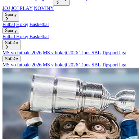
JOJ
JOJ PLAY
NOVINY
Športy
Futbal
Hokej
Basketbal
Športy
Futbal
Hokej
Basketbal
Súťaže
MS vo futbale 2026
MS v hokeji 2026
Tipos SBL
Tipsport liga
Súťaže
MS vo futbale 2026
MS v hokeji 2026
Tipos SBL
Tipsport liga