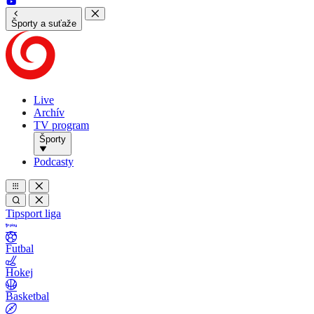
Športy a suťaže
Live
Archív
TV program
Športy
Podcasty
Tipsport liga
Futbal
Hokej
Basketbal