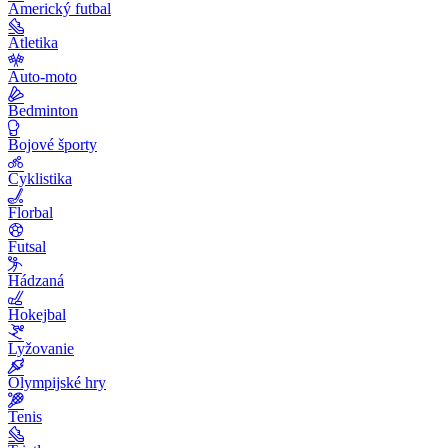
Americký futbal
Atletika
Auto-moto
Bedminton
Bojové športy
Cyklistika
Florbal
Futsal
Hádzaná
Hokejbal
Lyžovanie
Olympijské hry
Tenis