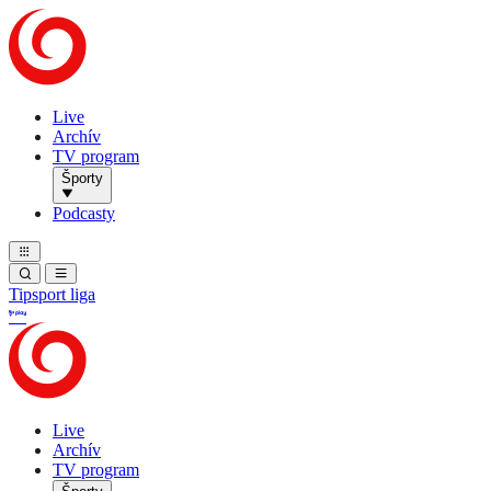
Live
Archív
TV program
Športy
Podcasty
Tipsport liga
Live
Archív
TV program