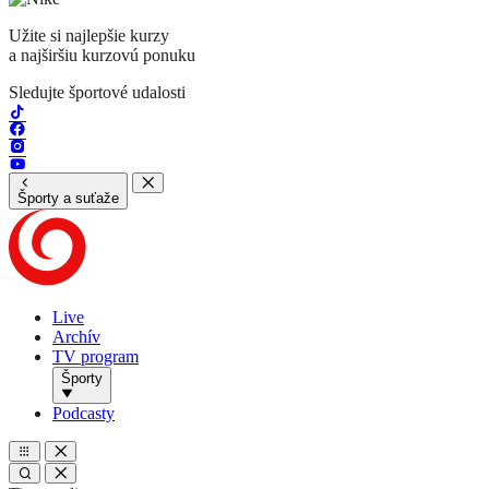
Užite si najlepšie kurzy
a najširšiu kurzovú ponuku
Sledujte športové udalosti
Športy a suťaže
Live
Archív
TV program
Športy
Podcasty