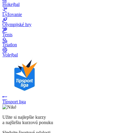
Hokejbal
Lyžovanie
Olympijské hry
Tenis
Triatlon
Volejbal
Tipsport liga
Užite si najlepšie kurzy
a najširšiu kurzovú ponuku
Sledujte športové udalosti