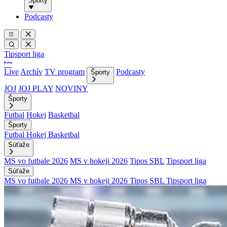
Športy
Podcasty
Tipsport liga
Live
Archív
TV program
Podcasty
Športy
JOJ
JOJ PLAY
NOVINY
Športy
Futbal
Hokej
Basketbal
Športy
Futbal
Hokej
Basketbal
Súťaže
MS vo futbale 2026
MS v hokeji 2026
Tipos SBL
Tipsport liga
Súťaže
MS vo futbale 2026
MS v hokeji 2026
Tipos SBL
Tipsport liga