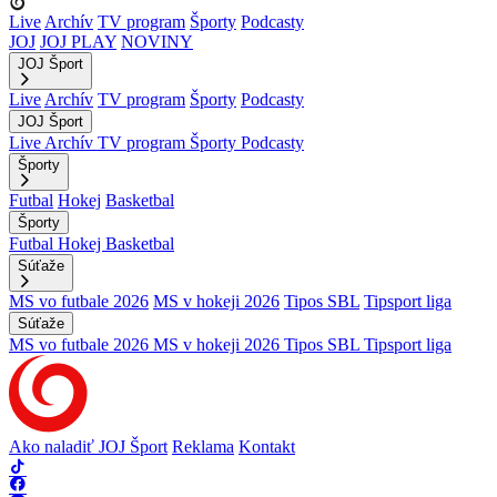
Live
Archív
TV program
Športy
Podcasty
JOJ
JOJ PLAY
NOVINY
JOJ Šport
Live
Archív
TV program
Športy
Podcasty
JOJ Šport
Live
Archív
TV program
Športy
Podcasty
Športy
Futbal
Hokej
Basketbal
Športy
Futbal
Hokej
Basketbal
Súťaže
MS vo futbale 2026
MS v hokeji 2026
Tipos SBL
Tipsport liga
Súťaže
MS vo futbale 2026
MS v hokeji 2026
Tipos SBL
Tipsport liga
Ako naladiť JOJ Šport
Reklama
Kontakt