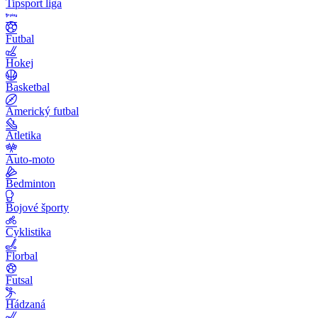
Tipsport liga
Futbal
Hokej
Basketbal
Americký futbal
Atletika
Auto-moto
Bedminton
Bojové športy
Cyklistika
Florbal
Futsal
Hádzaná