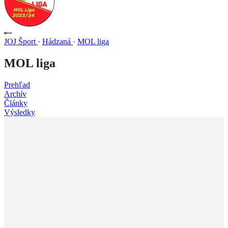
JOJ Šport
·
Hádzaná
·
MOL liga
MOL liga
Prehľad
Archív
Články
Výsledky