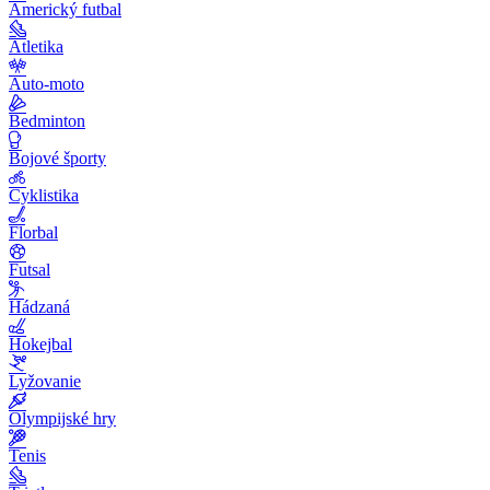
Americký futbal
Atletika
Auto-moto
Bedminton
Bojové športy
Cyklistika
Florbal
Futsal
Hádzaná
Hokejbal
Lyžovanie
Olympijské hry
Tenis