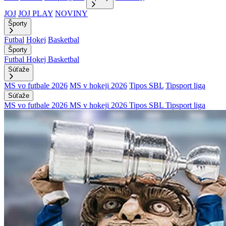
JOJ
JOJ PLAY
NOVINY
Športy
Futbal
Hokej
Basketbal
Športy
Futbal
Hokej
Basketbal
Súťaže
MS vo futbale 2026
MS v hokeji 2026
Tipos SBL
Tipsport liga
Súťaže
MS vo futbale 2026
MS v hokeji 2026
Tipos SBL
Tipsport liga