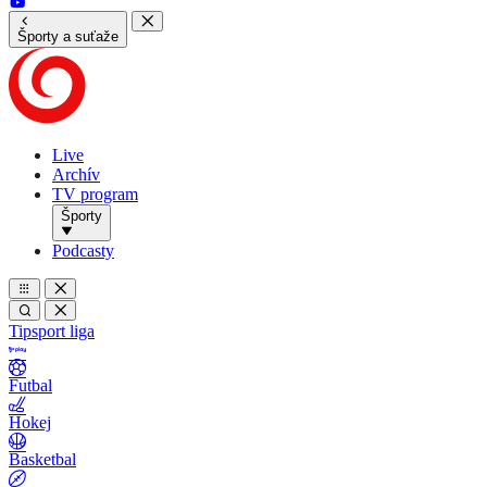
Športy a suťaže
Live
Archív
TV program
Športy
Podcasty
Tipsport liga
Futbal
Hokej
Basketbal