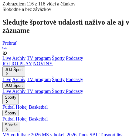
Zobrazujem 116 z 116 videi a článkov
Slobodne a bez záväzkov
Sledujte športové udalosti naživo ale aj v
zázname
Prehrať
Live
Archív
TV program
Športy
Podcasty
JOJ
JOJ PLAY
NOVINY
JOJ Šport
Live
Archív
TV program
Športy
Podcasty
JOJ Šport
Live
Archív
TV program
Športy
Podcasty
Športy
Futbal
Hokej
Basketbal
Športy
Futbal
Hokej
Basketbal
Súťaže
MS vo futbale 2026
MS v hokeji 2026
Tipos SBL
Tipsport liga