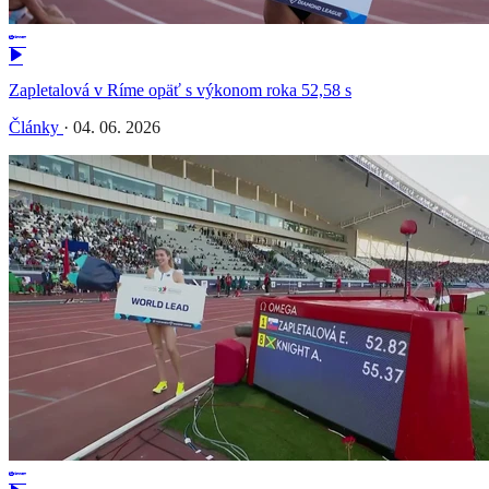
Zapletalová v Ríme opäť s výkonom roka 52,58 s
Články
·
04. 06. 2026