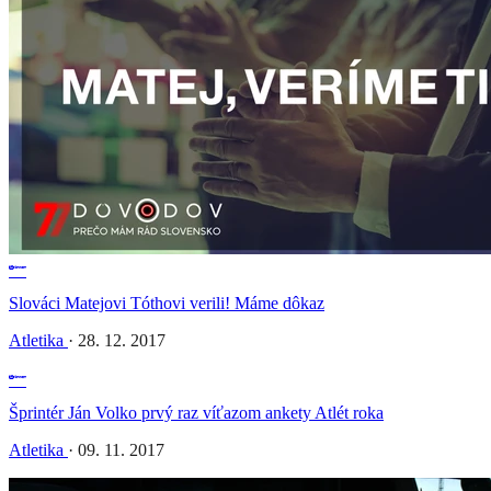
Slováci Matejovi Tóthovi verili! Máme dôkaz
Atletika
·
28. 12. 2017
Šprintér Ján Volko prvý raz víťazom ankety Atlét roka
Atletika
·
09. 11. 2017