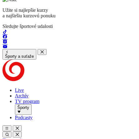
Užite si najlepšie kurzy
a najširšiu kurzovú ponuku
Sledujte športové udalosti
Športy a suťaže
Live
Archív
TV program
Športy
Podcasty