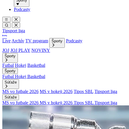
Športy
Podcasty
Tipsport liga
Live
Archív
TV program
Podcasty
Športy
JOJ
JOJ PLAY
NOVINY
Športy
Futbal
Hokej
Basketbal
Športy
Futbal
Hokej
Basketbal
Súťaže
MS vo futbale 2026
MS v hokeji 2026
Tipos SBL
Tipsport liga
Súťaže
MS vo futbale 2026
MS v hokeji 2026
Tipos SBL
Tipsport liga