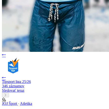
Tipsport liga 25/26
346 záznamov
Sledovať teraz
JOJ Šport
·
Atletika