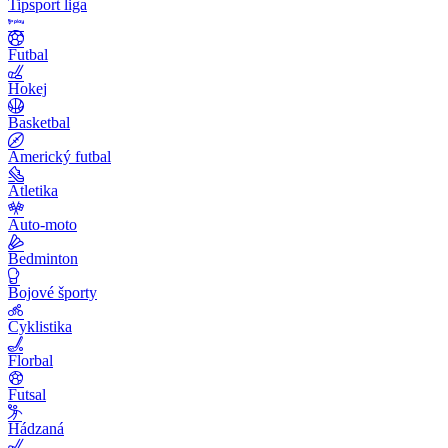
Tipsport liga
Futbal
Hokej
Basketbal
Americký futbal
Atletika
Auto-moto
Bedminton
Bojové športy
Cyklistika
Florbal
Futsal
Hádzaná