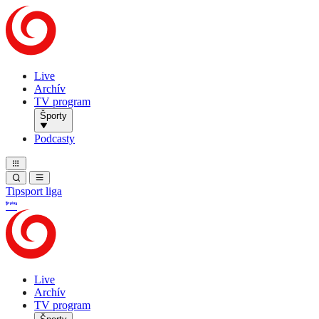
Live
Archív
TV program
Športy
Podcasty
Tipsport liga
Live
Archív
TV program