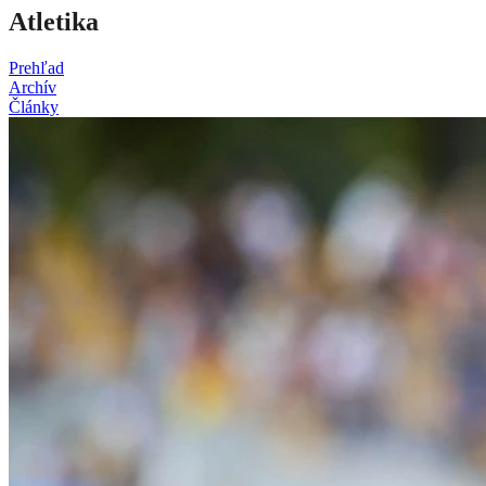
Atletika
Prehľad
Archív
Články