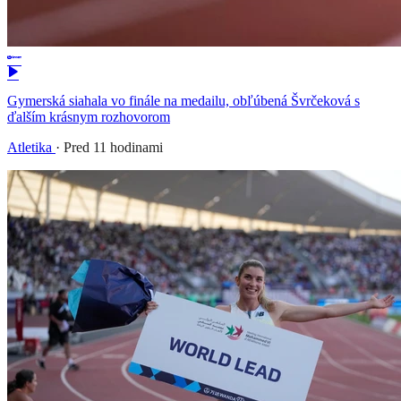
Gymerská siahala vo finále na medailu, obľúbená Švrčeková s
ďalším krásnym rozhovorom
Atletika
·
Pred 11 hodinami