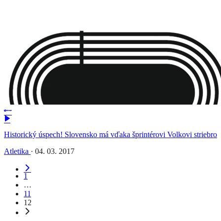
Historický úspech! Slovensko má vďaka šprintérovi Volkovi striebro
Atletika
·
04. 03. 2017
1
…
11
12