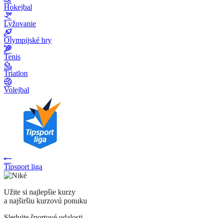
Hokejbal
Lyžovanie
Olympijské hry
Tenis
Triatlon
Volejbal
Tipsport liga
Užite si najlepšie kurzy
a najširšiu kurzovú ponuku
Sledujte športové udalosti