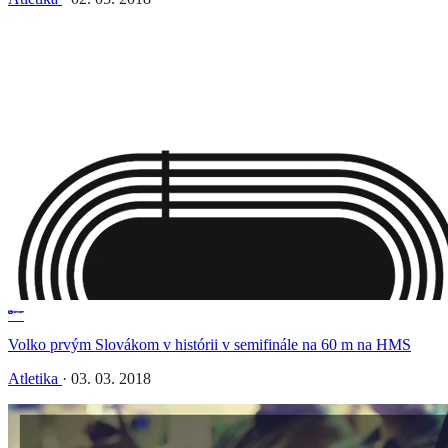
Volko prvým Slovákom v histórii v semifinále na 60 m na HMS
Atletika
·
03. 03. 2018