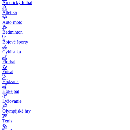
Americký futbal
Atletika
Auto-moto
Bedminton
Bojové športy
Cyklistika
Florbal
Futsal
Hádzaná
Hokejbal
Lyžovanie
Olympijské hry
Tenis