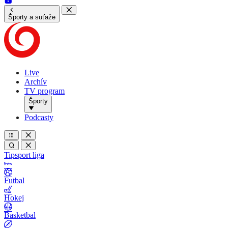
Športy a suťaže
Live
Archív
TV program
Športy
Podcasty
Tipsport liga
Futbal
Hokej
Basketbal