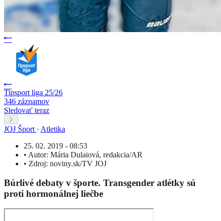
Tipsport liga 25/26
346 záznamov
Sledovať teraz
JOJ Šport
·
Atletika
25. 02. 2019 - 08:53
•
Autor:
Mária Dulaiová
,
redakcia/AR
•
Zdroj:
noviny.sk/TV JOJ
Búrlivé debaty v športe. Transgender atlétky sú
proti hormonálnej liečbe