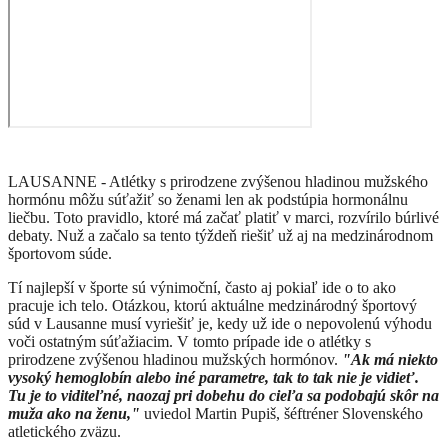
LAUSANNE - Atlétky s prirodzene zvýšenou hladinou mužského
hormónu môžu súťažiť so ženami len ak podstúpia hormonálnu
liečbu. Toto pravidlo, ktoré má začať platiť v marci, rozvírilo búrlivé
debaty. Nuž a začalo sa tento týždeň riešiť už aj na medzinárodnom
športovom súde.
Tí najlepší v športe sú výnimoční, často aj pokiaľ ide o to ako
pracuje ich telo. Otázkou, ktorú aktuálne medzinárodný športový
súd v Lausanne musí vyriešiť je, kedy už ide o nepovolenú výhodu
voči ostatným súťažiacim. V tomto prípade ide o atlétky s
prirodzene zvýšenou hladinou mužských hormónov.
"
Ak má niekto
vysoký hemoglobín alebo iné parametre, tak to tak nie je vidieť.
Tu je to viditeľné, naozaj pri dobehu do cieľa sa podobajú skôr na
muža ako na ženu,"
uviedol Martin Pupiš, šéftréner Slovenského
atletického zväzu.