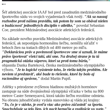
​Šéf atletickej asociácie IAAF bol pred zasadnutím medzinárodného
športového súdu vo svojich vyjadreniach však tvrdý.
"
Ak sa naozaj
rozhodne proti nášmu pravidlu, tak potom by som sa obával nielen
o budúcnosť jednotlivých disciplín v atletike,"
povedal Sebastian
Coe, prezident Mdzinárodnej asociácie atletických federácií.
Na základe nového pravidla Medzinárodnej asociácie atletických
federácií, ak nepostúpia hormonálnu liečbu, nemôžu súťažiť v
behoch žien na tratiach dlhých od 400 metrov po míľu.
"Deklaráciou práv a povinností športovcov sme si uznali, že máme
právo športovať všetci takí, akí sme. Na druhej strane je tu tá
pragmatická otázka súperov, ktorí sa proti tomu búria,"
objasnila Danka Barteková, členka medzinárodného olympijského
výboru.
"
Je to logické vyústenie toho, že riešia takýto problém. Ale
neviem si predstaviť, aké bude to riešenie, ktoré by bolo aj
racionálne aj správne,"
dodal Martin Pupiš.
Atlétky s prirodzene zvýšenou hladinou mužských hormónov
zastupuje na súde dvojnásobná olympijská víťazka v behu na 800
metrov Caster Semenyaová, ktorá takúto liečbu rezolútne odmieta.
Na obranu juhoafričanky vydala stanovisko aj vláda jej krajiny:
"
To, čo je v stávke, je oveľa viac ako právo zúčastniť sa športu.
Spochybňuje sa telo žien, ich pocit bezpečia a realizácie vo svete."