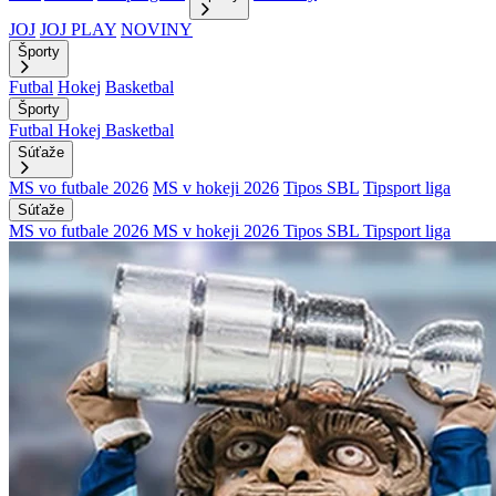
JOJ
JOJ PLAY
NOVINY
Športy
Futbal
Hokej
Basketbal
Športy
Futbal
Hokej
Basketbal
Súťaže
MS vo futbale 2026
MS v hokeji 2026
Tipos SBL
Tipsport liga
Súťaže
MS vo futbale 2026
MS v hokeji 2026
Tipos SBL
Tipsport liga