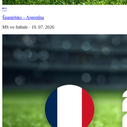
Španielsko – Argentína
MS vo futbale
·
19. 07. 2026