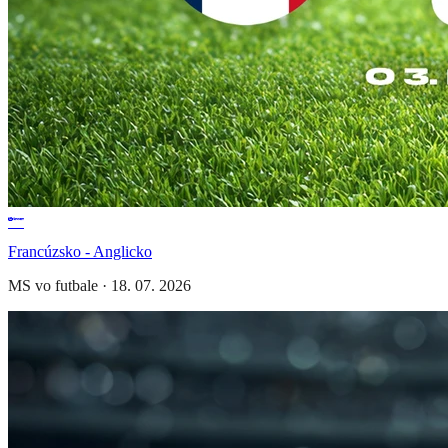
Francúzsko - Anglicko
MS vo futbale
·
18. 07. 2026