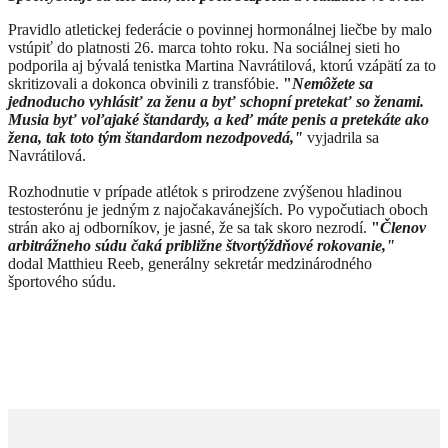
Pravidlo atletickej federácie o povinnej hormonálnej liečbe by malo
vstúpiť do platnosti 26. marca tohto roku. Na sociálnej sieti ho
podporila aj bývalá tenistka Martina Navrátilová, ktorú vzápätí za to
skritizovali a dokonca obvinili z transfóbie.
"
Nemôžete sa
jednoducho vyhlásiť za ženu a byť schopní pretekať so ženami.
Musia byť voľajaké štandardy, a keď máte penis a pretekáte ako
žena, tak toto tým štandardom nezodpovedá,"
vyjadrila sa
Navrátilová.
Rozhodnutie v prípade atlétok s prirodzene zvýšenou hladinou
testosterónu je jedným z najočakavánejších. Po vypočutiach oboch
strán ako aj odborníkov, je jasné, že sa tak skoro nezrodí.
"
Členov
arbitrážneho súdu čaká približne štvortýždňové rokovanie,"
dodal Matthieu Reeb, generálny sekretár medzinárodného
športového súdu.