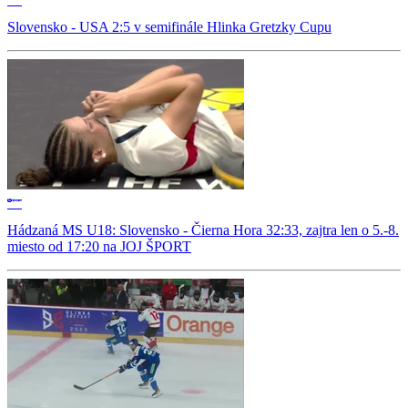
Slovensko - USA 2:5 v semifinále Hlinka Gretzky Cupu
Hádzaná MS U18: Slovensko - Čierna Hora 32:33, zajtra len o 5.-8.
miesto od 17:20 na JOJ ŠPORT