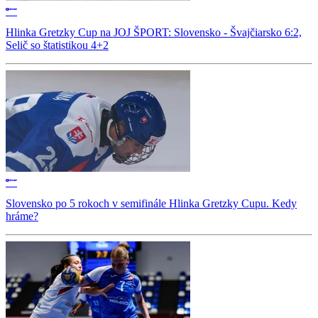
Hlinka Gretzky Cup na JOJ ŠPORT: Slovensko - Švajčiarsko 6:2,
Selič so štatistikou 4+2
Slovensko po 5 rokoch v semifinále Hlinka Gretzky Cupu. Kedy
hráme?