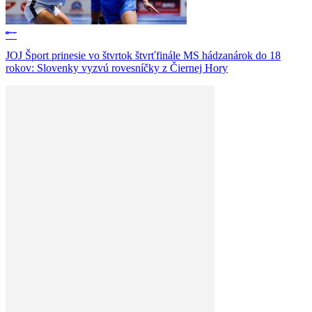
JOJ Šport prinesie vo štvrtok štvrťfinále MS hádzanárok do 18
rokov: Slovenky vyzvú rovesníčky z Čiernej Hory