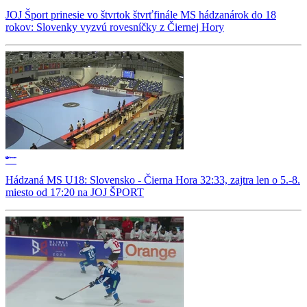
JOJ Šport prinesie vo štvrtok štvrťfinále MS hádzanárok do 18
rokov: Slovenky vyzvú rovesníčky z Čiernej Hory
Hádzaná MS U18: Slovensko - Čierna Hora 32:33, zajtra len o 5.-8.
miesto od 17:20 na JOJ ŠPORT