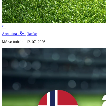
Argentína - Švajčiarsko
MS vo futbale
·
12. 07. 2026