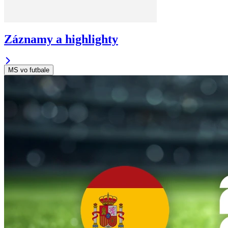
Záznamy a highlighty
MS vo futbale