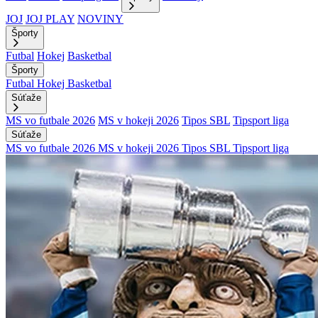
JOJ
JOJ PLAY
NOVINY
Športy
Futbal
Hokej
Basketbal
Športy
Futbal
Hokej
Basketbal
Súťaže
MS vo futbale 2026
MS v hokeji 2026
Tipos SBL
Tipsport liga
Súťaže
MS vo futbale 2026
MS v hokeji 2026
Tipos SBL
Tipsport liga