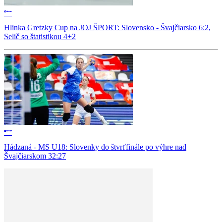
Hlinka Gretzky Cup na JOJ ŠPORT: Slovensko - Švajčiarsko 6:2,
Selič so štatistikou 4+2
Hádzaná - MS U18: Slovenky do štvrťfinále po výhre nad
Švajčiarskom 32:27