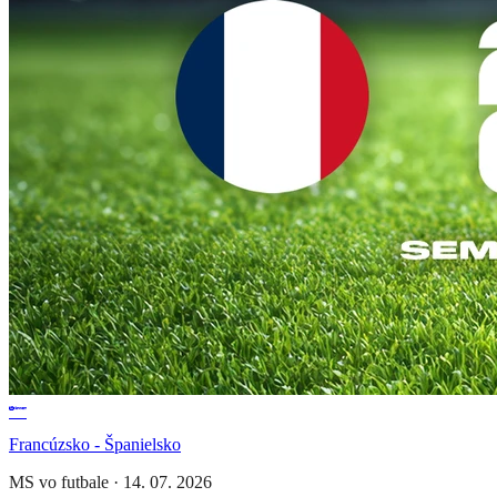
Francúzsko - Španielsko
MS vo futbale
·
14. 07. 2026