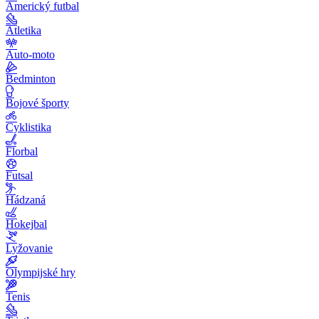
Americký futbal
Atletika
Auto-moto
Bedminton
Bojové športy
Cyklistika
Florbal
Futsal
Hádzaná
Hokejbal
Lyžovanie
Olympijské hry
Tenis