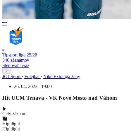
Tipsport liga 25/26
346 záznamov
Sledovať teraz
JOJ Šport
·
Volejbal
·
Niké Extraliga ženy
26. 04. 2023 - 19:00
Hit UCM Trnava - VK Nové Mesto nad Váhom
Celý záznam
Highlight
Highlight