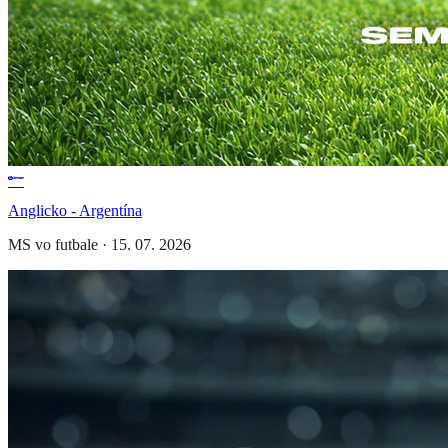
Anglicko - Argentína
MS vo futbale
·
15. 07. 2026