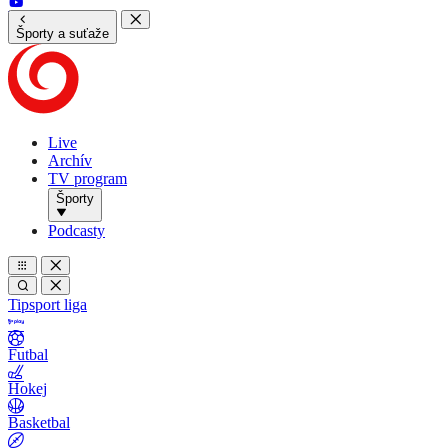
Športy a suťaže
Live
Archív
TV program
Športy
Podcasty
Tipsport liga
Futbal
Hokej
Basketbal