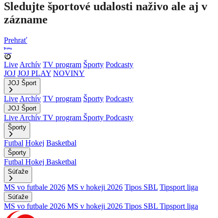
Sledujte športové udalosti naživo ale aj v
zázname
Prehrať
Live
Archív
TV program
Športy
Podcasty
JOJ
JOJ PLAY
NOVINY
JOJ Šport
Live
Archív
TV program
Športy
Podcasty
JOJ Šport
Live
Archív
TV program
Športy
Podcasty
Športy
Futbal
Hokej
Basketbal
Športy
Futbal
Hokej
Basketbal
Súťaže
MS vo futbale 2026
MS v hokeji 2026
Tipos SBL
Tipsport liga
Súťaže
MS vo futbale 2026
MS v hokeji 2026
Tipos SBL
Tipsport liga