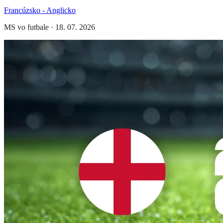
Francúzsko - Anglicko
MS vo futbale
·
18. 07. 2026