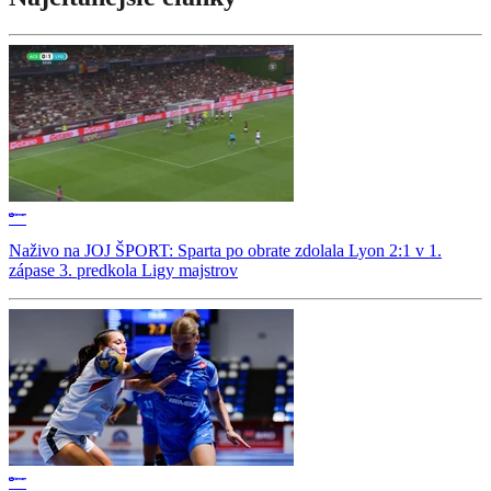
Naživo na JOJ ŠPORT: Sparta po obrate zdolala Lyon 2:1 v 1.
zápase 3. predkola Ligy majstrov