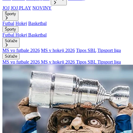
JOJ
JOJ PLAY
NOVINY
Športy
Futbal
Hokej
Basketbal
Športy
Futbal
Hokej
Basketbal
Súťaže
MS vo futbale 2026
MS v hokeji 2026
Tipos SBL
Tipsport liga
Súťaže
MS vo futbale 2026
MS v hokeji 2026
Tipos SBL
Tipsport liga