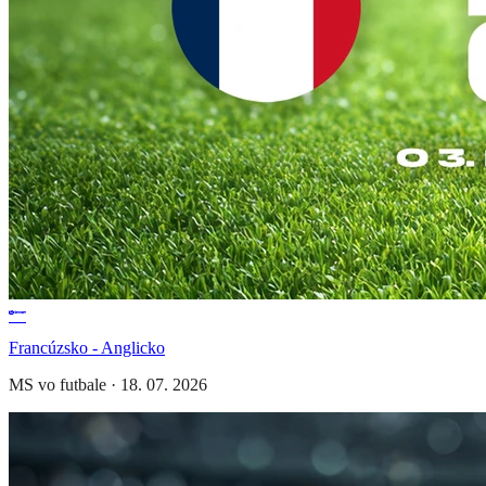
Francúzsko - Anglicko
MS vo futbale
·
18. 07. 2026