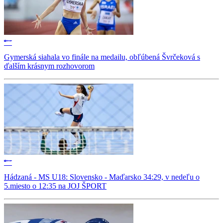
Gymerská siahala vo finále na medailu, obľúbená Švrčeková s
ďalším krásnym rozhovorom
Hádzaná - MS U18: Slovensko - Maďarsko 34:29, v nedeľu o
5.miesto o 12:35 na JOJ ŠPORT