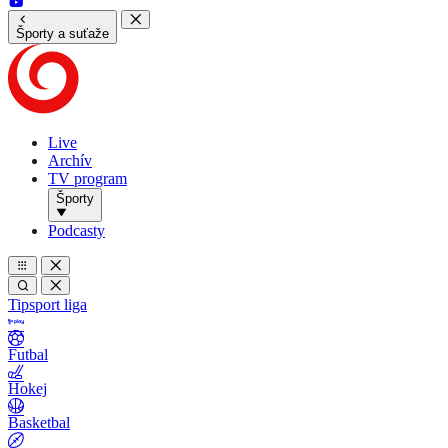
Športy a suťaže
Live
Archív
TV program
Športy
Podcasty
Tipsport liga
Futbal
Hokej
Basketbal