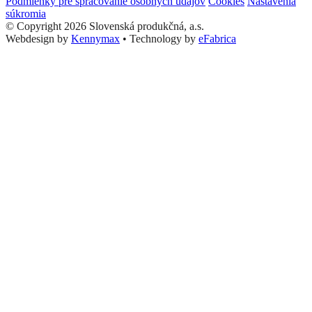
Podmienky pre spracovanie osobných údajov
Cookies
Nastavenia
súkromia
© Copyright 2026 Slovenská produkčná, a.s.
Webdesign by
Kennymax
•
Technology by
eFabrica