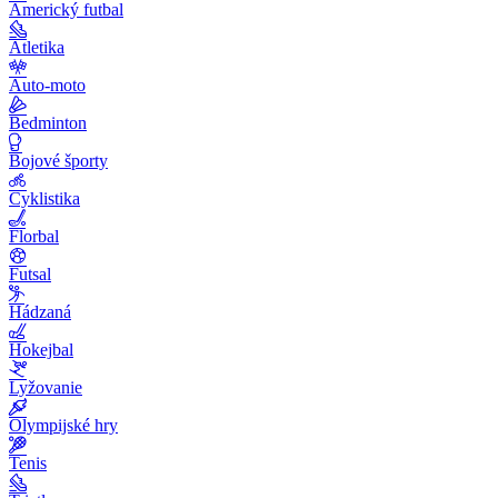
Americký futbal
Atletika
Auto-moto
Bedminton
Bojové športy
Cyklistika
Florbal
Futsal
Hádzaná
Hokejbal
Lyžovanie
Olympijské hry
Tenis