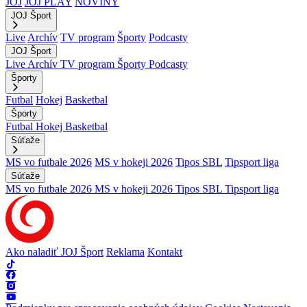
JOJ
JOJ PLAY
NOVINY
JOJ Šport
Live
Archív
TV program
Športy
Podcasty
JOJ Šport
Live
Archív
TV program
Športy
Podcasty
Športy
Futbal
Hokej
Basketbal
Športy
Futbal
Hokej
Basketbal
Súťaže
MS vo futbale 2026
MS v hokeji 2026
Tipos SBL
Tipsport liga
Súťaže
MS vo futbale 2026
MS v hokeji 2026
Tipos SBL
Tipsport liga
Ako naladiť JOJ Šport
Reklama
Kontakt