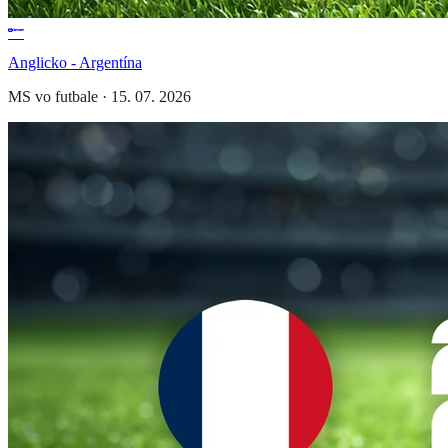
Anglicko - Argentína
MS vo futbale
·
15. 07. 2026