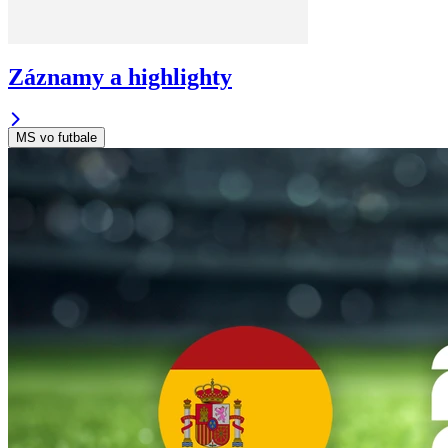
Záznamy a highlighty
MS vo futbale