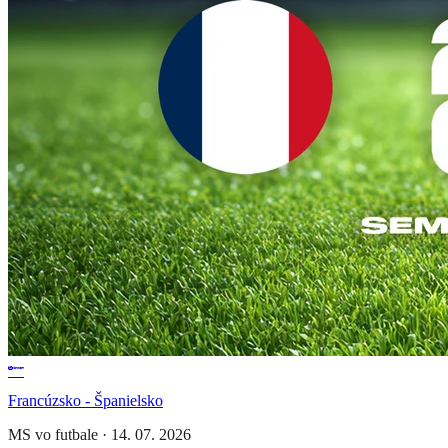
Francúzsko - Španielsko
MS vo futbale
·
14. 07. 2026