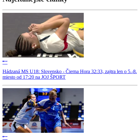
Hádzaná MS U18: Slovensko - Čierna Hora 32:33, zajtra len o 5.-8.
miesto od 17:20 na JOJ ŠPORT