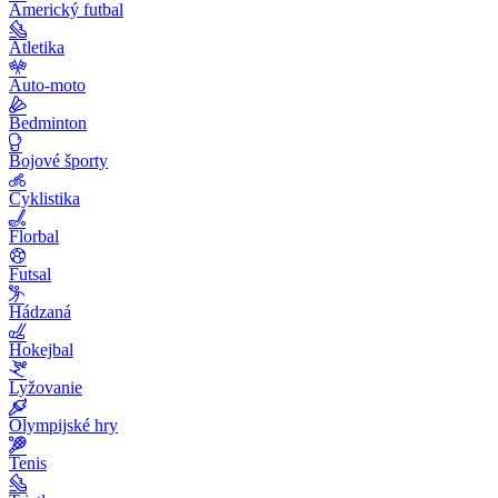
Americký futbal
Atletika
Auto-moto
Bedminton
Bojové športy
Cyklistika
Florbal
Futsal
Hádzaná
Hokejbal
Lyžovanie
Olympijské hry
Tenis