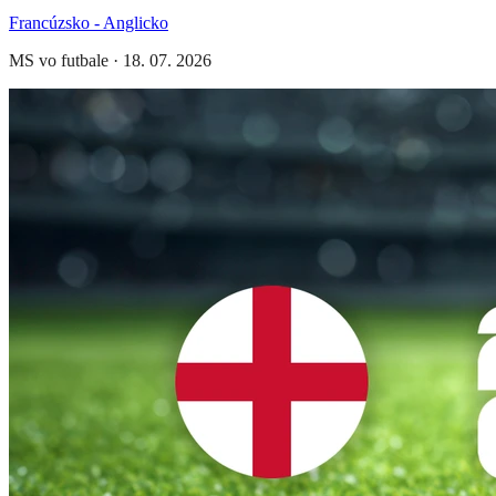
Francúzsko - Anglicko
MS vo futbale
·
18. 07. 2026