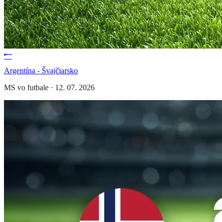
Argentína - Švajčiarsko
MS vo futbale
·
12. 07. 2026