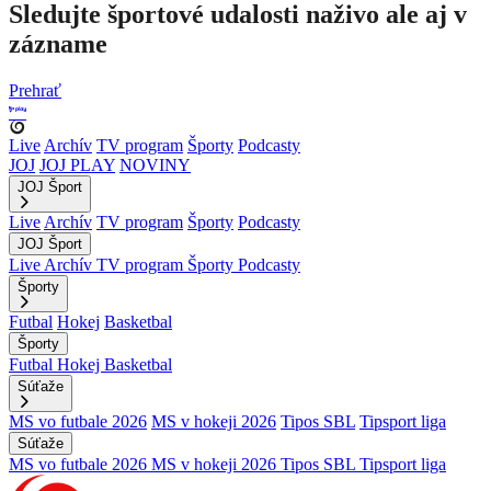
Sledujte športové udalosti naživo ale aj v
zázname
Prehrať
Live
Archív
TV program
Športy
Podcasty
JOJ
JOJ PLAY
NOVINY
JOJ Šport
Live
Archív
TV program
Športy
Podcasty
JOJ Šport
Live
Archív
TV program
Športy
Podcasty
Športy
Futbal
Hokej
Basketbal
Športy
Futbal
Hokej
Basketbal
Súťaže
MS vo futbale 2026
MS v hokeji 2026
Tipos SBL
Tipsport liga
Súťaže
MS vo futbale 2026
MS v hokeji 2026
Tipos SBL
Tipsport liga