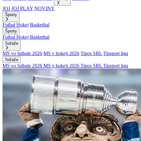
JOJ
JOJ PLAY
NOVINY
Športy
Futbal
Hokej
Basketbal
Športy
Futbal
Hokej
Basketbal
Súťaže
MS vo futbale 2026
MS v hokeji 2026
Tipos SBL
Tipsport liga
Súťaže
MS vo futbale 2026
MS v hokeji 2026
Tipos SBL
Tipsport liga