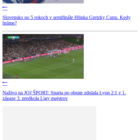
Slovensko po 5 rokoch v semifinále Hlinka Gretzky Cupu. Kedy
hráme?
Naživo na JOJ ŠPORT: Sparta po obrate zdolala Lyon 2:1 v 1.
zápase 3. predkola Ligy majstrov