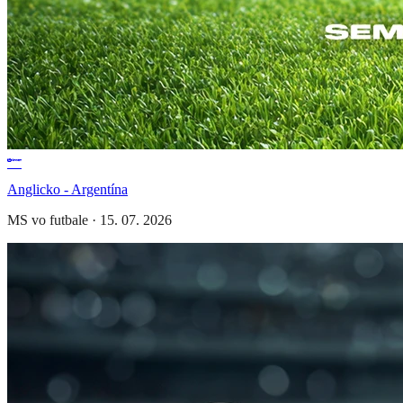
Anglicko - Argentína
MS vo futbale
·
15. 07. 2026