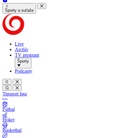
Športy a suťaže
Live
Archív
TV program
Športy
Podcasty
Tipsport liga
Futbal
Hokej
Basketbal