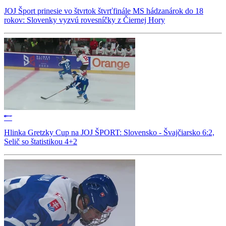
JOJ Šport prinesie vo štvrtok štvrťfinále MS hádzanárok do 18
rokov: Slovenky vyzvú rovesníčky z Čiernej Hory
Hlinka Gretzky Cup na JOJ ŠPORT: Slovensko - Švajčiarsko 6:2,
Selič so štatistikou 4+2