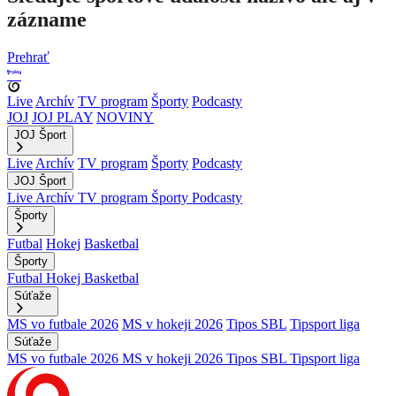
zázname
Prehrať
Live
Archív
TV program
Športy
Podcasty
JOJ
JOJ PLAY
NOVINY
JOJ Šport
Live
Archív
TV program
Športy
Podcasty
JOJ Šport
Live
Archív
TV program
Športy
Podcasty
Športy
Futbal
Hokej
Basketbal
Športy
Futbal
Hokej
Basketbal
Súťaže
MS vo futbale 2026
MS v hokeji 2026
Tipos SBL
Tipsport liga
Súťaže
MS vo futbale 2026
MS v hokeji 2026
Tipos SBL
Tipsport liga