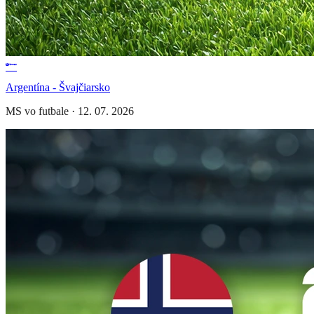
Argentína - Švajčiarsko
MS vo futbale
·
12. 07. 2026