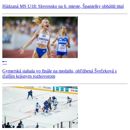
Hádzaná MS U18: Slovensko na 6. mieste, Španielky obhájili titul
Gymerská siahala vo finále na medailu, obľúbená Švrčeková s
ďalším krásnym rozhovorom