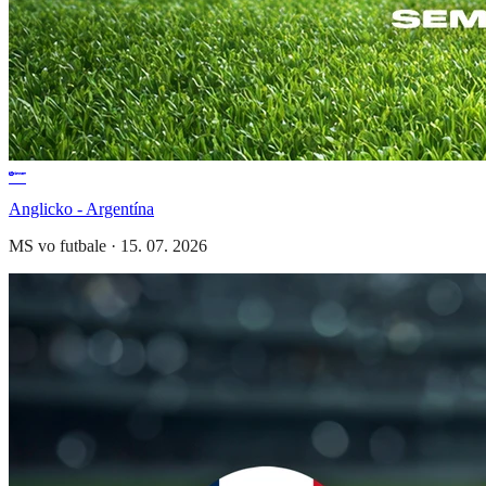
Anglicko - Argentína
MS vo futbale
·
15. 07. 2026