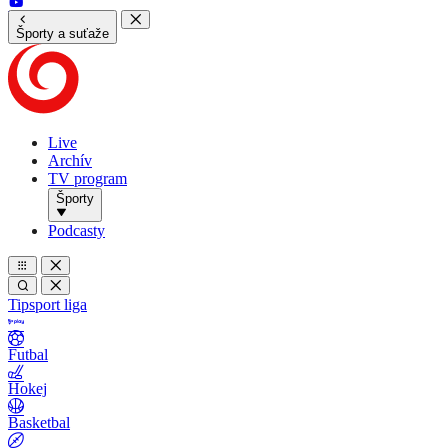
Športy a suťaže
Live
Archív
TV program
Športy
Podcasty
Tipsport liga
Futbal
Hokej
Basketbal