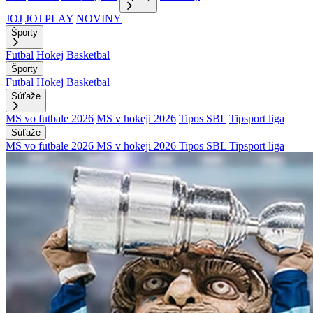
JOJ
JOJ PLAY
NOVINY
Športy
Futbal
Hokej
Basketbal
Športy
Futbal
Hokej
Basketbal
Súťaže
MS vo futbale 2026
MS v hokeji 2026
Tipos SBL
Tipsport liga
Súťaže
MS vo futbale 2026
MS v hokeji 2026
Tipos SBL
Tipsport liga