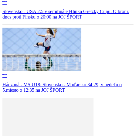
Slovensko - USA 2:5 v semifinále Hlinka Gretzky Cupu. O bronz
dnes proti Fínsku o 20:00 na JOJ ŠPORT
Hádzaná - MS U18: Slovensko - Maďarsko 34:29, v nedeľu o
5.miesto o 12:35 na JOJ ŠPORT