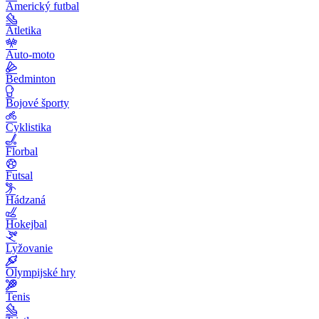
Americký futbal
Atletika
Auto-moto
Bedminton
Bojové športy
Cyklistika
Florbal
Futsal
Hádzaná
Hokejbal
Lyžovanie
Olympijské hry
Tenis