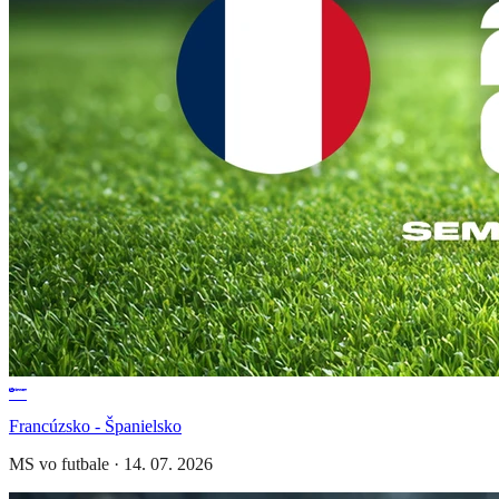
Francúzsko - Španielsko
MS vo futbale
·
14. 07. 2026