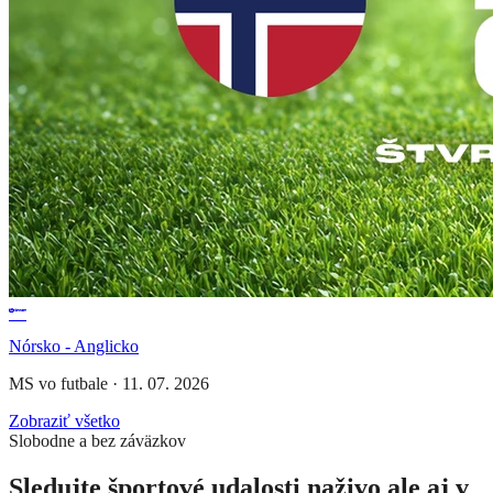
Nórsko - Anglicko
MS vo futbale
·
11. 07. 2026
Zobraziť všetko
Slobodne a bez záväzkov
Sledujte športové udalosti naživo ale aj v