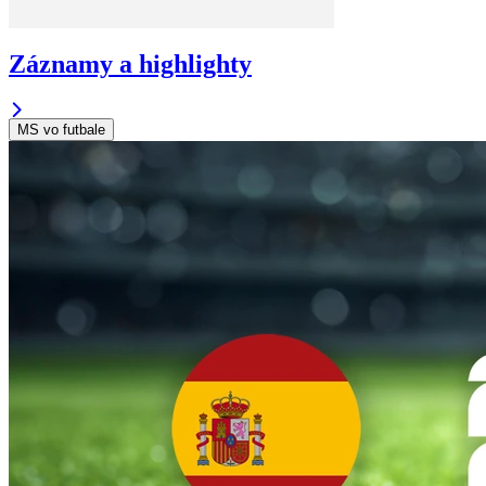
Záznamy a highlighty
MS vo futbale