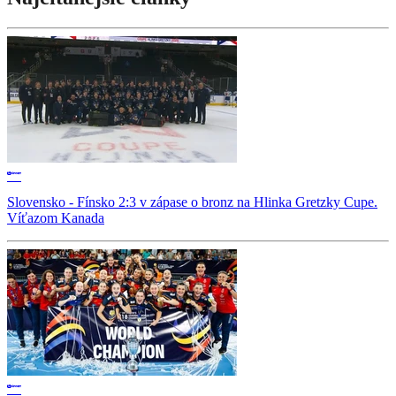
Slovensko - Fínsko 2:3 v zápase o bronz na Hlinka Gretzky Cupe.
Víťazom Kanada