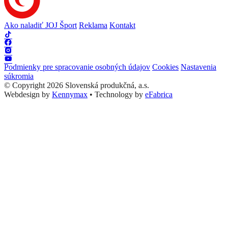
Ako naladiť JOJ Šport
Reklama
Kontakt
Podmienky pre spracovanie osobných údajov
Cookies
Nastavenia
súkromia
© Copyright 2026 Slovenská produkčná, a.s.
Webdesign by
Kennymax
•
Technology by
eFabrica