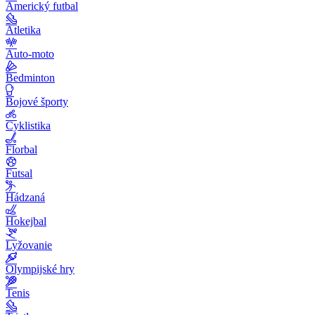
Americký futbal
Atletika
Auto-moto
Bedminton
Bojové športy
Cyklistika
Florbal
Futsal
Hádzaná
Hokejbal
Lyžovanie
Olympijské hry
Tenis