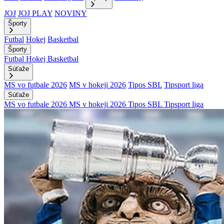
JOJ
JOJ PLAY
NOVINY
Športy
Futbal
Hokej
Basketbal
Športy
Futbal
Hokej
Basketbal
Súťaže
MS vo futbale 2026
MS v hokeji 2026
Tipos SBL
Tipsport liga
Súťaže
MS vo futbale 2026
MS v hokeji 2026
Tipos SBL
Tipsport liga