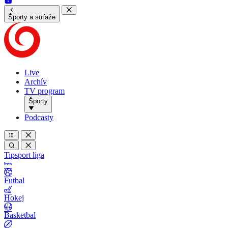
Športy a suťaže
Live
Archív
TV program
Športy
Podcasty
Tipsport liga
Futbal
Hokej
Basketbal