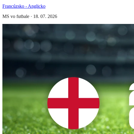
Francúzsko - Anglicko
MS vo futbale
·
18. 07. 2026