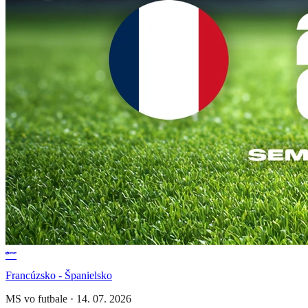
Francúzsko - Španielsko
MS vo futbale
·
14. 07. 2026