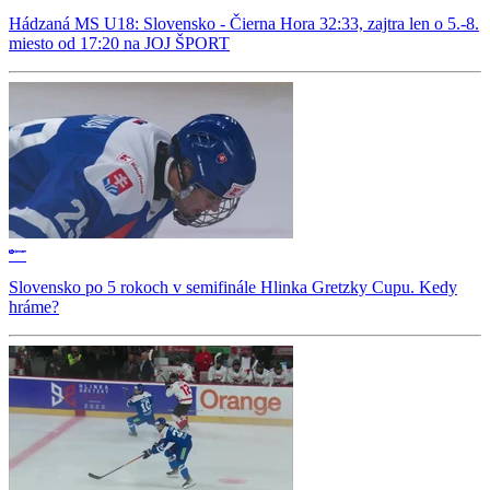
Hádzaná MS U18: Slovensko - Čierna Hora 32:33, zajtra len o 5.-8.
miesto od 17:20 na JOJ ŠPORT
Slovensko po 5 rokoch v semifinále Hlinka Gretzky Cupu. Kedy
hráme?