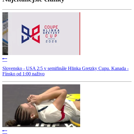
Slovensko - USA 2:5 v semifinále Hlinka Gretzky Cupu. Kanada -
Fínsko od 1:00 naživo