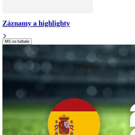
Záznamy a highlighty
MS vo futbale