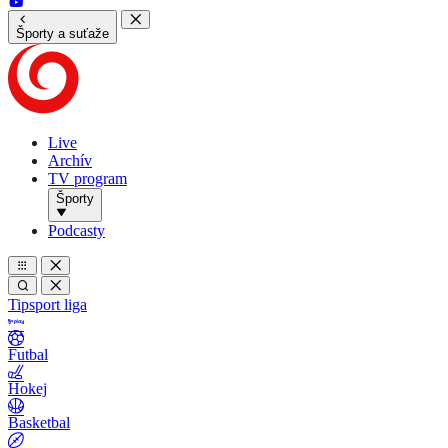
Športy a suťaže
Live
Archív
TV program
Športy
Podcasty
Tipsport liga
Futbal
Hokej
Basketbal