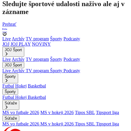
Sledujte športové udalosti naživo ale aj v
zázname
Prehrať
Live
Archív
TV program
Športy
Podcasty
JOJ
JOJ PLAY
NOVINY
JOJ Šport
Live
Archív
TV program
Športy
Podcasty
JOJ Šport
Live
Archív
TV program
Športy
Podcasty
Športy
Futbal
Hokej
Basketbal
Športy
Futbal
Hokej
Basketbal
Súťaže
MS vo futbale 2026
MS v hokeji 2026
Tipos SBL
Tipsport liga
Súťaže
MS vo futbale 2026
MS v hokeji 2026
Tipos SBL
Tipsport liga