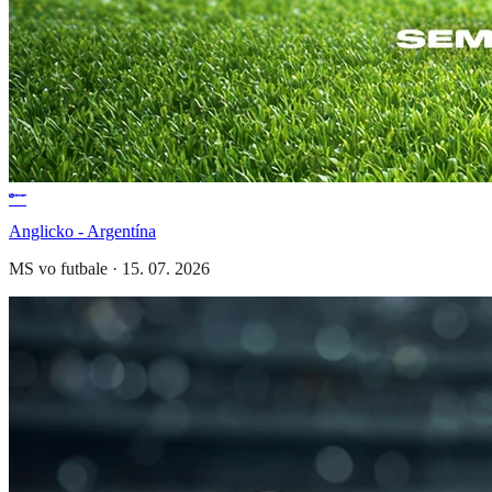
Anglicko - Argentína
MS vo futbale
·
15. 07. 2026