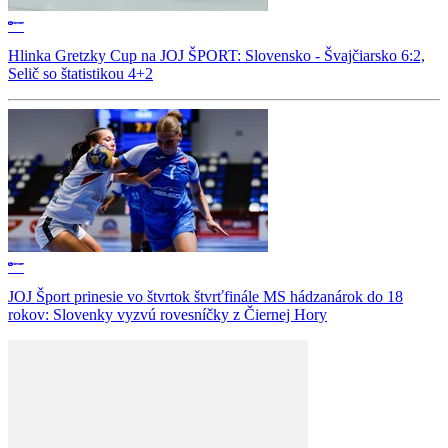
Hlinka Gretzky Cup na JOJ ŠPORT: Slovensko - Švajčiarsko 6:2,
Selič so štatistikou 4+2
JOJ Šport prinesie vo štvrtok štvrťfinále MS hádzanárok do 18
rokov: Slovenky vyzvú rovesníčky z Čiernej Hory