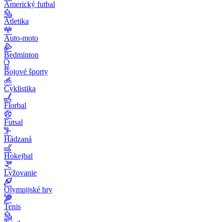
Americký futbal
Atletika
Auto-moto
Bedminton
Bojové športy
Cyklistika
Florbal
Futsal
Hádzaná
Hokejbal
Lyžovanie
Olympijské hry
Tenis