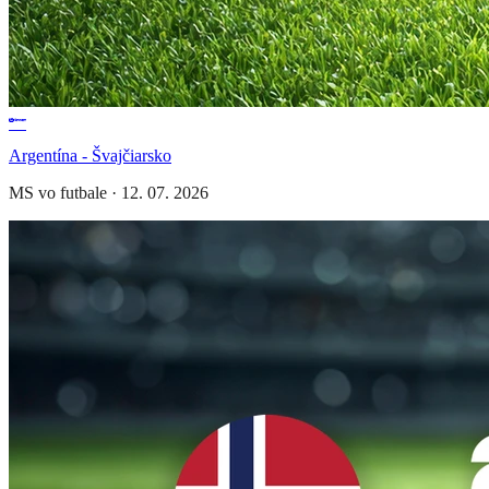
Argentína - Švajčiarsko
MS vo futbale
·
12. 07. 2026