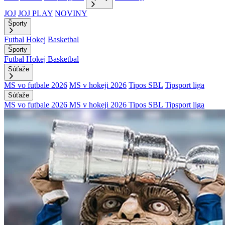
JOJ
JOJ PLAY
NOVINY
Športy
Futbal
Hokej
Basketbal
Športy
Futbal
Hokej
Basketbal
Súťaže
MS vo futbale 2026
MS v hokeji 2026
Tipos SBL
Tipsport liga
Súťaže
MS vo futbale 2026
MS v hokeji 2026
Tipos SBL
Tipsport liga