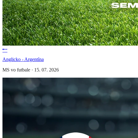
Anglicko - Argentína
MS vo futbale
·
15. 07. 2026