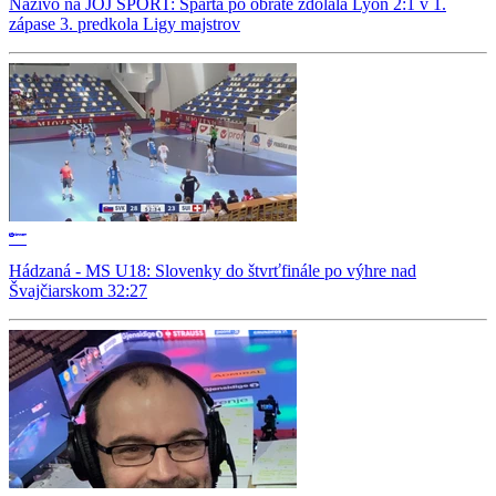
Naživo na JOJ ŠPORT: Sparta po obrate zdolala Lyon 2:1 v 1.
zápase 3. predkola Ligy majstrov
Hádzaná - MS U18: Slovenky do štvrťfinále po výhre nad
Švajčiarskom 32:27