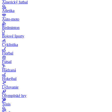
Americký futbal
Atletika
Auto-moto
Bedminton
Bojové športy
Cyklistika
Florbal
Futsal
Hádzaná
Hokejbal
Lyžovanie
Olympijské hry
Tenis