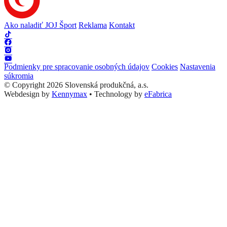
Ako naladiť JOJ Šport
Reklama
Kontakt
Podmienky pre spracovanie osobných údajov
Cookies
Nastavenia
súkromia
© Copyright 2026 Slovenská produkčná, a.s.
Webdesign by
Kennymax
•
Technology by
eFabrica