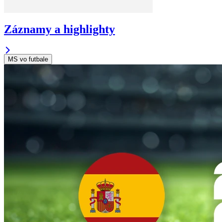
Záznamy a highlighty
MS vo futbale