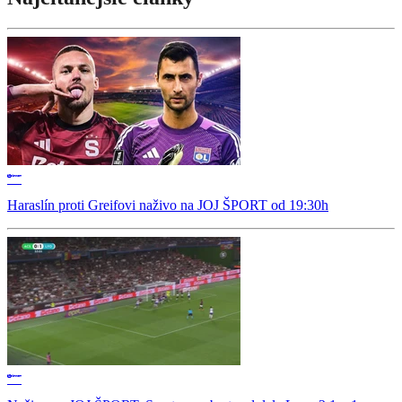
Haraslín proti Greifovi naživo na JOJ ŠPORT od 19:30h