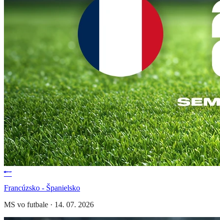
Francúzsko - Španielsko
MS vo futbale
·
14. 07. 2026