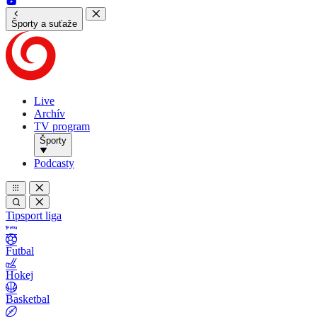
Športy a suťaže
Live
Archív
TV program
Športy
Podcasty
Tipsport liga
Futbal
Hokej
Basketbal