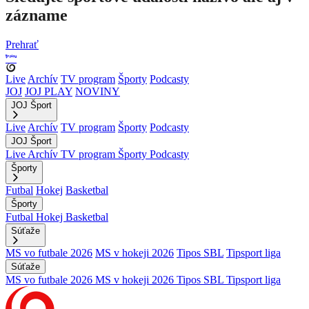
zázname
Prehrať
Live
Archív
TV program
Športy
Podcasty
JOJ
JOJ PLAY
NOVINY
JOJ Šport
Live
Archív
TV program
Športy
Podcasty
JOJ Šport
Live
Archív
TV program
Športy
Podcasty
Športy
Futbal
Hokej
Basketbal
Športy
Futbal
Hokej
Basketbal
Súťaže
MS vo futbale 2026
MS v hokeji 2026
Tipos SBL
Tipsport liga
Súťaže
MS vo futbale 2026
MS v hokeji 2026
Tipos SBL
Tipsport liga