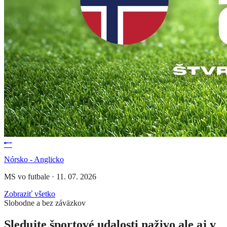
Nórsko - Anglicko
MS vo futbale
·
11. 07. 2026
Zobraziť všetko
Slobodne a bez záväzkov
Sledujte športové udalosti naživo ale aj v