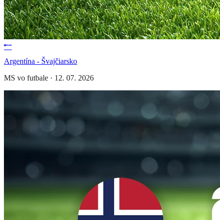
Argentína - Švajčiarsko
MS vo futbale
·
12. 07. 2026