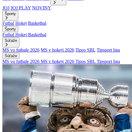
JOJ
JOJ PLAY
NOVINY
Športy
Futbal
Hokej
Basketbal
Športy
Futbal
Hokej
Basketbal
Súťaže
MS vo futbale 2026
MS v hokeji 2026
Tipos SBL
Tipsport liga
Súťaže
MS vo futbale 2026
MS v hokeji 2026
Tipos SBL
Tipsport liga