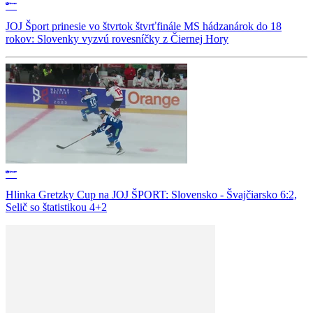
JOJ Šport prinesie vo štvrtok štvrťfinále MS hádzanárok do 18
rokov: Slovenky vyzvú rovesníčky z Čiernej Hory
Hlinka Gretzky Cup na JOJ ŠPORT: Slovensko - Švajčiarsko 6:2,
Selič so štatistikou 4+2