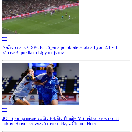
Naživo na JOJ ŠPORT: Sparta po obrate zdolala Lyon 2:1 v 1.
zápase 3. predkola Ligy majstrov
JOJ Šport prinesie vo štvrtok štvrťfinále MS hádzanárok do 18
rokov: Slovenky vyzvú rovesníčky z Čiernej Hory