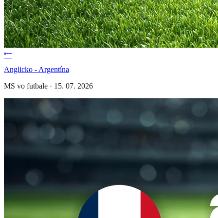
Anglicko - Argentína
MS vo futbale
·
15. 07. 2026