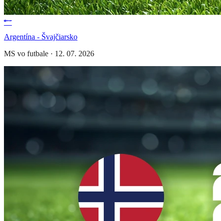
Argentína - Švajčiarsko
MS vo futbale
·
12. 07. 2026