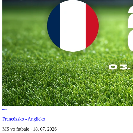
Francúzsko - Anglicko
MS vo futbale
·
18. 07. 2026