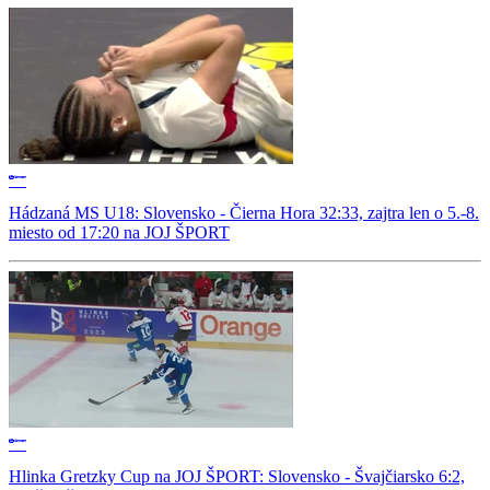
Hádzaná MS U18: Slovensko - Čierna Hora 32:33, zajtra len o 5.-8.
miesto od 17:20 na JOJ ŠPORT
Hlinka Gretzky Cup na JOJ ŠPORT: Slovensko - Švajčiarsko 6:2,