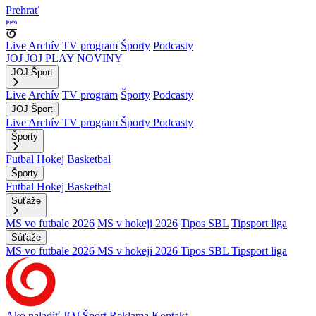
Prehrať
Live
Archív
TV program
Športy
Podcasty
JOJ
JOJ PLAY
NOVINY
JOJ Šport
Live
Archív
TV program
Športy
Podcasty
JOJ Šport
Live
Archív
TV program
Športy
Podcasty
Športy
Futbal
Hokej
Basketbal
Športy
Futbal
Hokej
Basketbal
Súťaže
MS vo futbale 2026
MS v hokeji 2026
Tipos SBL
Tipsport liga
Súťaže
MS vo futbale 2026
MS v hokeji 2026
Tipos SBL
Tipsport liga
Ako naladiť JOJ Šport
Reklama
Kontakt