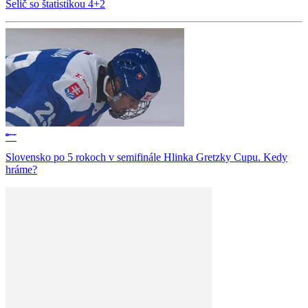
Selič so štatistikou 4+2
Slovensko po 5 rokoch v semifinále Hlinka Gretzky Cupu. Kedy
hráme?