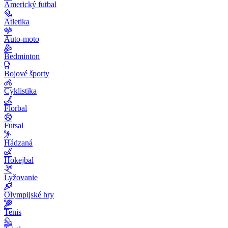
Americký futbal
Atletika
Auto-moto
Bedminton
Bojové športy
Cyklistika
Florbal
Futsal
Hádzaná
Hokejbal
Lyžovanie
Olympijské hry
Tenis