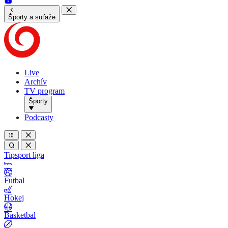
Športy a suťaže
Live
Archív
TV program
Športy
Podcasty
Tipsport liga
Futbal
Hokej
Basketbal