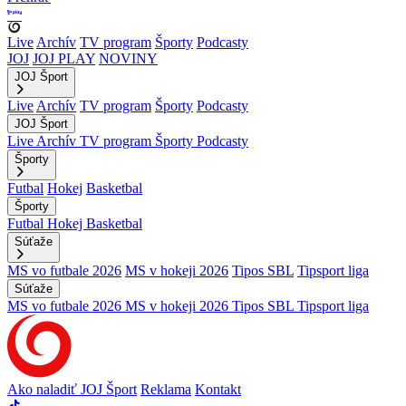
Live
Archív
TV program
Športy
Podcasty
JOJ
JOJ PLAY
NOVINY
JOJ Šport
Live
Archív
TV program
Športy
Podcasty
JOJ Šport
Live
Archív
TV program
Športy
Podcasty
Športy
Futbal
Hokej
Basketbal
Športy
Futbal
Hokej
Basketbal
Súťaže
MS vo futbale 2026
MS v hokeji 2026
Tipos SBL
Tipsport liga
Súťaže
MS vo futbale 2026
MS v hokeji 2026
Tipos SBL
Tipsport liga
Ako naladiť JOJ Šport
Reklama
Kontakt