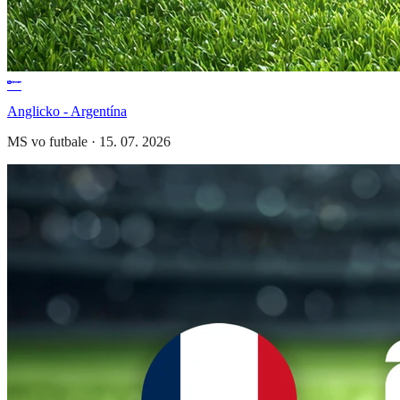
Anglicko - Argentína
MS vo futbale
·
15. 07. 2026