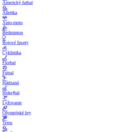
Americký futbal
Atletika
Auto-moto
Bedminton
Bojové športy
Cyklistika
Florbal
Futsal
Hádzaná
Hokejbal
Lyžovanie
Olympijské hry
Tenis