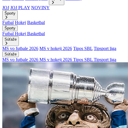
JOJ
JOJ PLAY
NOVINY
Športy
Futbal
Hokej
Basketbal
Športy
Futbal
Hokej
Basketbal
Súťaže
MS vo futbale 2026
MS v hokeji 2026
Tipos SBL
Tipsport liga
Súťaže
MS vo futbale 2026
MS v hokeji 2026
Tipos SBL
Tipsport liga