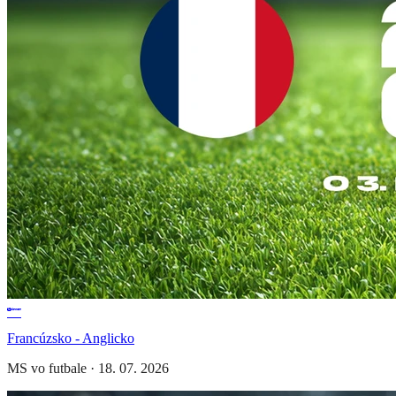
Francúzsko - Anglicko
MS vo futbale
·
18. 07. 2026