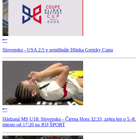
Slovensko - USA 2:5 v semifinále Hlinka Gretzky Cupu
Hádzaná MS U18: Slovensko - Čierna Hora 32:33, zajtra len o 5.-8.
miesto od 17:20 na JOJ ŠPORT