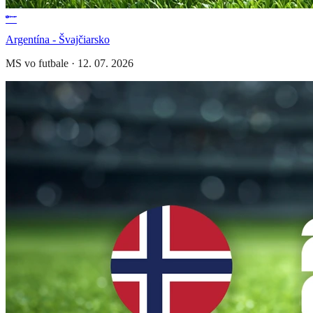
Argentína - Švajčiarsko
MS vo futbale
·
12. 07. 2026