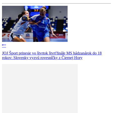
JOJ Šport prinesie vo štvrtok štvrťfinále MS hádzanárok do 18
rokov: Slovenky vyzvú rovesníčky z Čiernej Hory