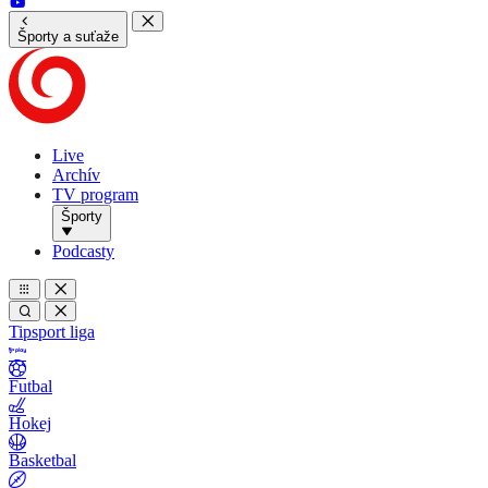
Športy a suťaže
Live
Archív
TV program
Športy
Podcasty
Tipsport liga
Futbal
Hokej
Basketbal