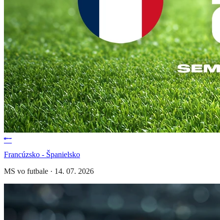
Francúzsko - Španielsko
MS vo futbale
·
14. 07. 2026