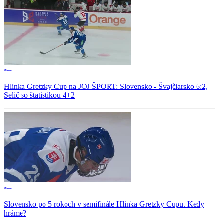
Hlinka Gretzky Cup na JOJ ŠPORT: Slovensko - Švajčiarsko 6:2,
Selič so štatistikou 4+2
Slovensko po 5 rokoch v semifinále Hlinka Gretzky Cupu. Kedy
hráme?